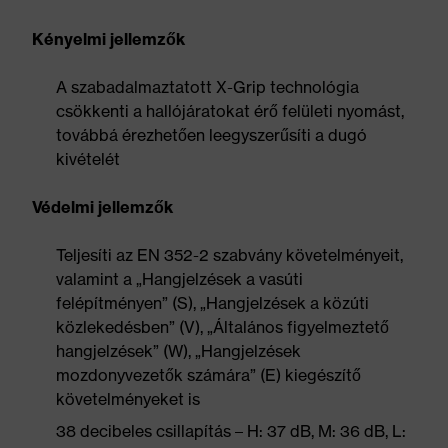
Kényelmi jellemzők
A szabadalmaztatott X-Grip technológia
csökkenti a hallójáratokat érő felületi nyomást,
továbbá érezhetően leegyszerűsíti a dugó
kivételét
Védelmi jellemzők
Teljesíti az EN 352-2 szabvány követelményeit,
valamint a „Hangjelzések a vasúti
felépítményen” (S), „Hangjelzések a közúti
közlekedésben” (V), „Általános figyelmeztető
hangjelzések” (W), „Hangjelzések
mozdonyvezetők számára” (E) kiegészítő
követelményeket is
38 decibeles csillapítás – H: 37 dB, M: 36 dB, L: