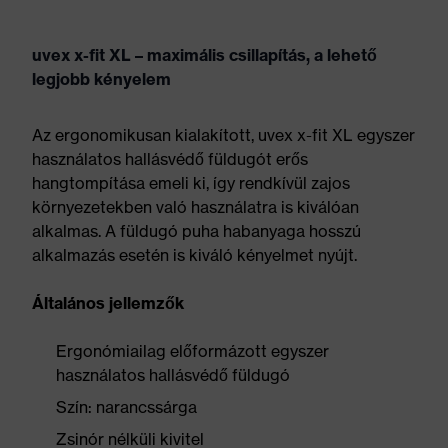
uvex x-fit XL – maximális csillapítás, a lehető
legjobb kényelem
Az ergonomikusan kialakított, uvex x-fit XL egyszer
használatos hallásvédő füldugót erős
hangtompítása emeli ki, így rendkívül zajos
környezetekben való használatra is kiválóan
alkalmas. A füldugó puha habanyaga hosszú
alkalmazás esetén is kiváló kényelmet nyújt.
Általános jellemzők
Ergonómiailag előformázott egyszer
használatos hallásvédő füldugó
Szín: narancssárga
Zsinór nélküli kivitel