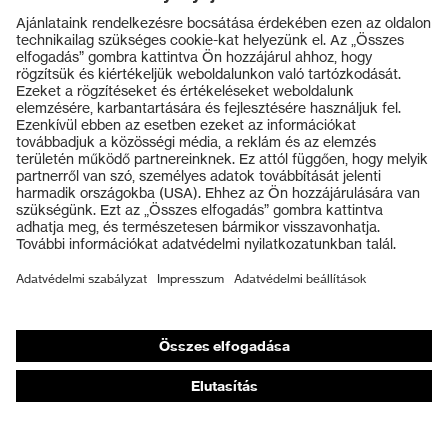
Termékek
Védőszemüvegek
Védősisakok
Védőkesztyűk
Munkavédelmi lábbeli
Személyre szabott egyéni védőeszközök
Légzésvédő álarcok
Hallásvédelem
Védő- és munkaruházat
Terméktanácsadás