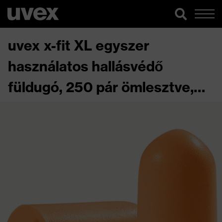
uvex x-fit XL egyszer
használatos hallásvédő
füldugó, 250 pár ömlesztve,
utántöltődobozban