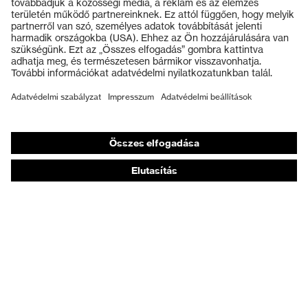
Védőszemüvegek
Védősisakok
Védőkesztyűk
Munkavédelmi lábbeli
Személyre szabott egyéni védőeszközök
Légzésvédő álarcok
Hallásvédelem
Védő- és munkaruházat
Terméktanácsadás
Tetőtől talpig: uvex Safety Expert System
Kézvédelem: uvex Chemical Expert System
Légzésvédelem: uvex Respiratory Expert System
Szemvédelem: Védőszemüveg-konfigurátor