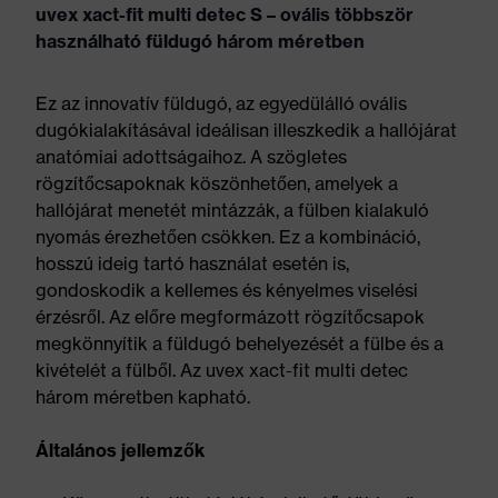
uvex xact-fit multi detec S – ovális többször
használható füldugó három méretben
Ez az innovatív füldugó, az egyedülálló ovális
dugókialakításával ideálisan illeszkedik a hallójárat
anatómiai adottságaihoz. A szögletes
rögzítőcsapoknak köszönhetően, amelyek a
hallójárat menetét mintázzák, a fülben kialakuló
nyomás érezhetően csökken. Ez a kombináció,
hosszú ideig tartó használat esetén is,
gondoskodik a kellemes és kényelmes viselési
érzésről. Az előre megformázott rögzítőcsapok
megkönnyítik a füldugó behelyezését a fülbe és a
kivételét a fülből. Az uvex xact-fit multi detec
három méretben kapható.
Általános jellemzők