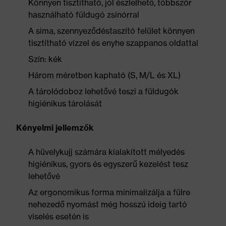
Könnyen tisztítható, jól észlelhető, többször
használható füldugó zsinórral
A sima, szennyeződéstaszító felület könnyen
tisztítható vízzel és enyhe szappanos oldattal
Szín: kék
Három méretben kapható (S, M/L és XL)
A tárolódoboz lehetővé teszi a füldugók
higiénikus tárolását
Kényelmi jellemzők
A hüvelykujj számára kialakított mélyedés
higiénikus, gyors és egyszerű kezelést tesz
lehetővé
Az ergonomikus forma minimalizálja a fülre
nehezedő nyomást még hosszú ideig tartó
viselés esetén is