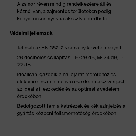
A zsinór révén mindig rendelkezésre áll és
kéznél van, a zajmentes területeken pedig
kényelmesen nyakba akasztva hordható
Védelmi jellemzők
Teljesíti az EN 352-2 szabvány követelményeit
26 decibeles csillapítás – H: 26 dB, M: 24 dB, L:
22 dB
Ideálisan igazodik a hallójárat méretéhez és
alakjához, és minimálisra csökkenti a szivárgást
az ideális illeszkedés és az optimális védelem
érdekében
Bedolgozott fém alkatrészek és kék színjelzés a
gyártás közbeni felismerhetőség érdekében