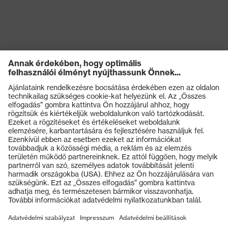
Termékek
Védőszemüvegek
Védősisakok
Védőkesztyűk
Munkavédelmi lábbeli
Személyre szabott egyéni védőeszközök