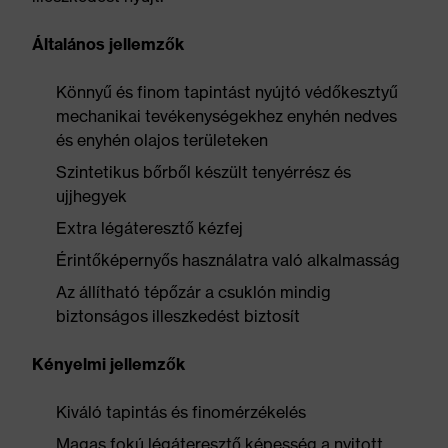
Általános jellemzők
Könnyű és finom tapintást nyújtó védőkesztyű
mechanikai tevékenységekhez enyhén nedves
és enyhén olajos területeken
Szintetikus bőrből készült tenyérrész és
ujjhegyek
Extra légáteresztő kézfej
Érintőképernyős használatra való alkalmasság
Az állítható tépőzár a csuklón mindig
biztonságos illeszkedést biztosít
Kényelmi jellemzők
Kiváló tapintás és finomérzékelés
Magas fokú légáteresztő képesség a nyitott