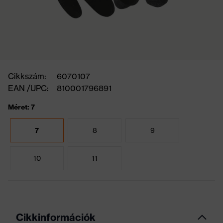
Cikkszám:
6070107
EAN /UPC:
810001796891
Méret: 7
7
8
9
10
11
Cikkinformációk