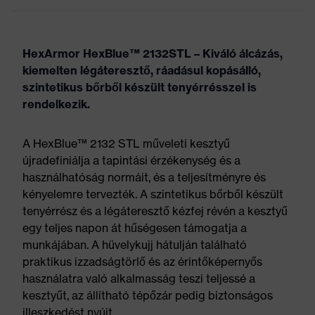
HexArmor HexBlue™ 2132STL – Kiváló álcázás,
kiemelten légáteresztő, ráadásul kopásálló,
szintetikus bőrből készült tenyérrésszel is
rendelkezik.
A HexBlue™ 2132 STL műveleti kesztyű
újradefiniálja a tapintási érzékenység és a
használhatóság normáit, és a teljesítményre és
kényelemre tervezték. A szintetikus bőrből készült
tenyérrész és a légáteresztő kézfej révén a kesztyű
egy teljes napon át hűségesen támogatja a
munkájában. A hüvelykujj hátulján található
praktikus izzadságtörlő és az érintőképernyős
használatra való alkalmasság teszi teljessé a
kesztyűt, az állítható tépőzár pedig biztonságos
illeszkedést nyújt.