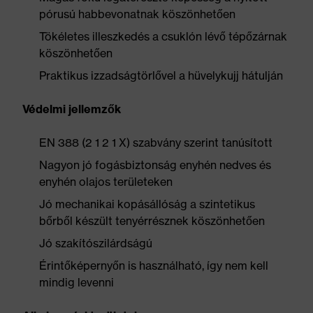
pórusú habbevonatnak köszönhetően
Tökéletes illeszkedés a csuklón lévő tépőzárnak
köszönhetően
Praktikus izzadságtörlővel a hüvelykujj hátulján
Védelmi jellemzők
EN 388 (2 1 2 1 X) szabvány szerint tanúsított
Nagyon jó fogásbiztonság enyhén nedves és
enyhén olajos területeken
Jó mechanikai kopásállóság a szintetikus
bőrből készült tenyérrésznek köszönhetően
Jó szakítószilárdságú
Érintőképernyőn is használható, így nem kell
mindig levenni