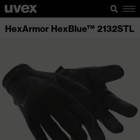
HexArmor HexBlue™ 2132STL