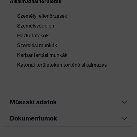
Alkalmazási területek
Személyi ellenőrzések
Személyvédelem
Házkutatások
Szerelési munkák
Karbantartási munkák
Katonai területeken történő alkalmazás
Műszaki adatok
Dokumentumok
Keresőszín (szűrő)
fekete
Kivitel
Nincs adat