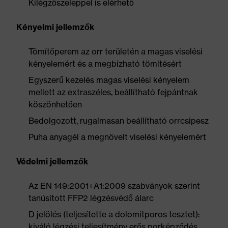
Kilégzőszeleppel is elérhető
Kényelmi jellemzők
Tömítőperem az orr területén a magas viselési
kényelemért és a megbízható tömítésért
Egyszerű kezelés magas viselési kényelem
mellett az extraszéles, beállítható fejpántnak
köszönhetően
Bedolgozott, rugalmasan beállítható orrcsipesz
Puha anyagél a megnövelt viselési kényelemért
Védelmi jellemzők
Az EN 149:2001+A1:2009 szabványok szerint
tanúsított FFP2 légzésvédő álarc
D jelölés (teljesítette a dolomitporos tesztet):
kiváló légzési teljesítmény erős porképződés