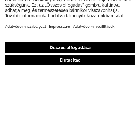
Védőkesztyűk
Munkavédelmi lábbeli
Személyre szabott egyéni védőeszközök
Légzésvédő álarcok
Hallásvédelem
Védő- és munkaruházat
Terméktanácsadás
Tetőtől talpig: uvex Safety Expert System
Kézvédelem: uvex Chemical Expert System
Légzésvédelem: uvex Respiratory Expert System
Szemvédelem: Védőszemüveg-konfigurátor
Technológiák