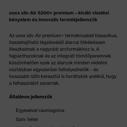
uvex silv-Air 5200+ premium – kiváló viselési
kényelem és innovatív termékjellemzők
Az uvex silv-Air premium+ termékcsalád klasszikus,
összehajtható légzésvédő álarcai tökéletesen
illeszkednek a nagyobb arcformákhoz is. A
fejpánthuroknak és az integrált tömítőperemnek
köszönhetően ezek az álarcok minden védelmi
osztályban egyszerűen felhelyezhetők – és
hosszabb időn keresztül is hordhatók anélkül, hogy
a felhasználót zavarnák.
Általános jellemzők
Egyesével csomagolva
Szín: fehér