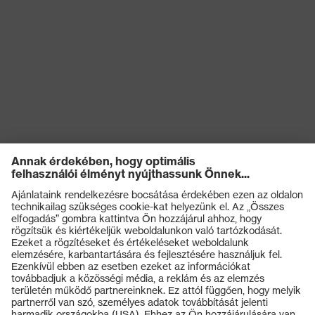
Termékek
Védőszemüvegek
Védősisakok