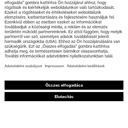
Termékek
Védőszemüvegek
Védősisakok
Védőkesztyűk
Munkavédelmi lábbeli
Személyre szabott egyéni védőeszközök
Légzésvédő álarcok
Hallásvédelem
Védő- és munkaruházat
Terméktanácsadás
Tetőtől talpig: uvex Safety Expert System