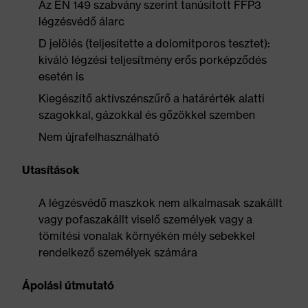
Az EN 149 szabvány szerint tanúsított FFP3
légzésvédő álarc
D jelölés (teljesítette a dolomitporos tesztet):
kiváló légzési teljesítmény erős porképződés
esetén is
Kiegészítő aktívszénszűrő a határérték alatti
szagokkal, gázokkal és gőzökkel szemben
Nem újrafelhasználható
Utasítások
A légzésvédő maszkok nem alkalmasak szakállt
vagy pofaszakállt viselő személyek vagy a
tömítési vonalak környékén mély sebekkel
rendelkező személyek számára
Ápolási útmutató