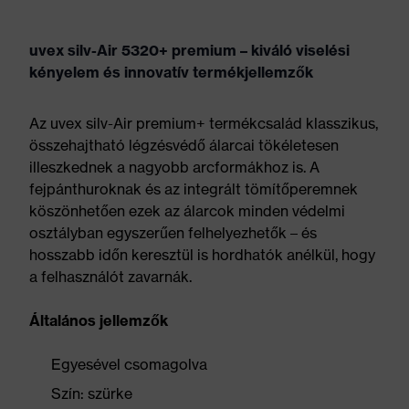
uvex silv-Air 5320+ premium – kiváló viselési
kényelem és innovatív termékjellemzők
Az uvex silv-Air premium+ termékcsalád klasszikus,
összehajtható légzésvédő álarcai tökéletesen
illeszkednek a nagyobb arcformákhoz is. A
fejpánthuroknak és az integrált tömítőperemnek
köszönhetően ezek az álarcok minden védelmi
osztályban egyszerűen felhelyezhetők – és
hosszabb időn keresztül is hordhatók anélkül, hogy
a felhasználót zavarnák.
Általános jellemzők
Egyesével csomagolva
Szín: szürke