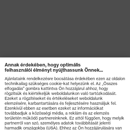
Termékek
Védőszemüvegek
Védősisakok