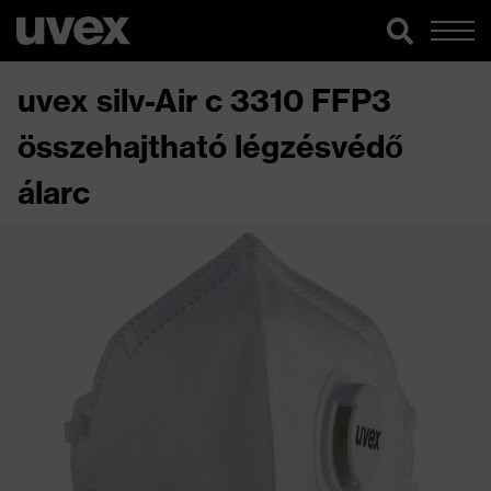
uvex silv-Air c 3310 FFP3
összehajtható légzésvédő
álarc