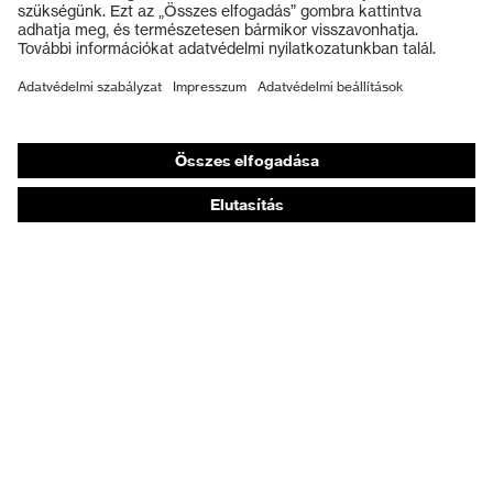
Védőkesztyűk
Munkavédelmi lábbeli
Személyre szabott egyéni védőeszközök
Légzésvédő álarcok
Hallásvédelem
Védő- és munkaruházat
Terméktanácsadás
Tetőtől talpig: uvex Safety Expert System
Kézvédelem: uvex Chemical Expert System
Légzésvédelem: uvex Respiratory Expert System
Szemvédelem: Védőszemüveg-konfigurátor
Technológiák