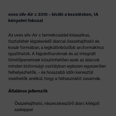
uvex silv-Air c 3310 – kiváló a kezelésben, 1A
kényelmi fokozat
Az uvex silv-Air c termékcsalád klasszikus,
tisztafehér légzésvédő álarcai összehajtható és
kosár formában, a legkülönbözőbb arcformákhoz
igazíthatók. A fejpánthuroknak és az integrált
tömítőperemnek köszönhetően ezek az álarcok
minden biztonsági osztályban egészen egyszerűen
felhelyezhetők, – és hosszabb időn keresztül
viselhetők anélkül, hogy a felhasználót zavarnák.
Általános jellemzők
Összehajtható, részecskeszűrő álarc kilégző
szeleppel