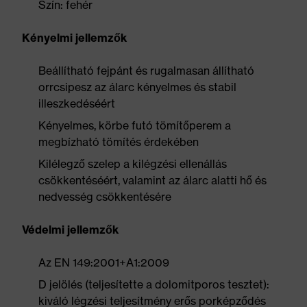
Szín: fehér
Kényelmi jellemzők
Beállítható fejpánt és rugalmasan állítható
orrcsipesz az álarc kényelmes és stabil
illeszkedéséért
Kényelmes, körbe futó tömítőperem a
megbízható tömítés érdekében
Kilélegző szelep a kilégzési ellenállás
csökkentéséért, valamint az álarc alatti hő és
nedvesség csökkentésére
Védelmi jellemzők
Az EN 149:2001+A1:2009
D jelölés (teljesítette a dolomitporos tesztet):
kiváló légzési teljesítmény erős porképződés