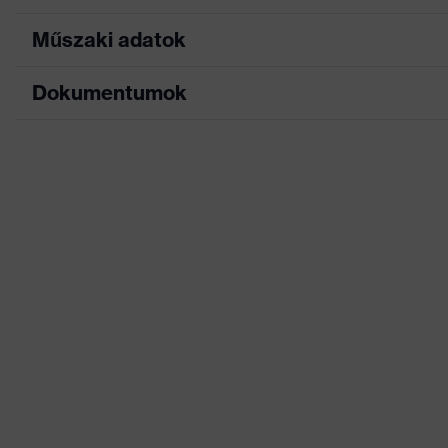
Műszaki adatok
Dokumentumok
Jelölés termékcsalád
uvex s
Dolomitpor-vizsgálat
Van
Adatlap
Nem
Unisz
EK-megfelelőségi nyilatkozat
Kényelmes tömítő perem
körbe
Az EK-megfelelőségi nyilatkozat letöltési p
Fejpánt
állíth
Tömítőajak anyaga
PU-h
Szűrő anyaga
poliet
Fejpánt anyaga
Textil