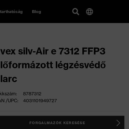
tarthatóság
Blog
vex silv-Air e 7312 FFP3
lőformázott légzésvédő
larc
kkszám:
8787312
AN /UPC:
4031101949727
FORGALMAZÓK KERESÉSE