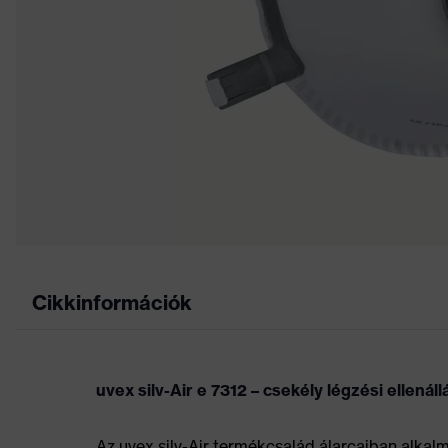
Cikkinformációk
uvex silv-Air e 7312 – csekély légzési ellenáll
Az uvex silv-Air termékcsalád álarcaiban alkal