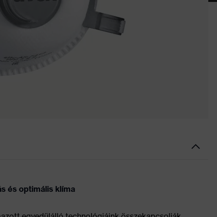
ás és optimális klíma
mazott egyedülálló technológiáink összekapcsolják