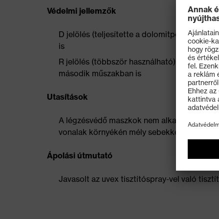
Védelmi jellemzők
D jelölés (teljesítette a dolomitporos teszte
is
R jelölés (többször használható): újbóli fel
második műszakban is
Utasítások
A légzésvédő maszkok nem alkalmasak szakál
vonalak környékén mély sebekkel rendelke
Ápolási útmutató
Javasolt az uvex tisztítóspray-vel való tisztí