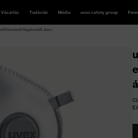
Vásárlás
Tudástár
Média
uvex safety group
Fenn
3 előformázott légzésvédő álarc
u
e
á
Ci
E