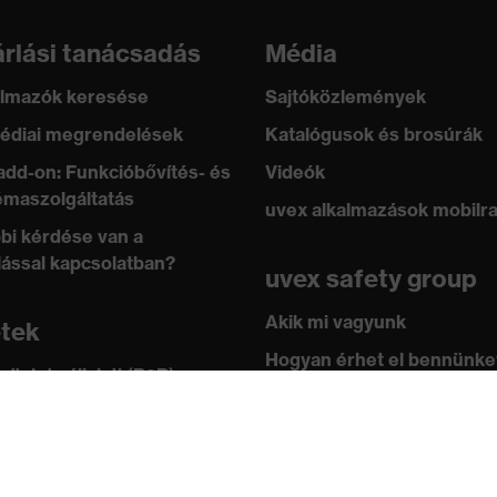
rlási tanácsadás
Média
lmazók keresése
Sajtóközlemények
édiai megrendelések
Katalógusok és brosúrák
add-on: Funkcióbővítés- és
Videók
maszolgáltatás
uvex alkalmazások mobilr
bi kérdése van a
lással kapcsolatban?
uvex safety group
Akik mi vagyunk
etek
Hogyan érhet el bennünke
 üzlet vállalati (B2B)
leknek
Kapcsolat
ástár
Impresszum