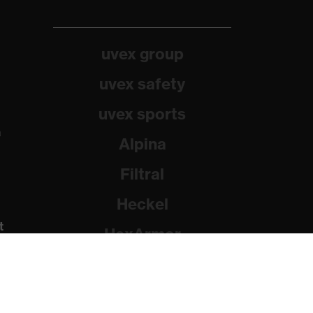
uvex group
uvex safety
uvex sports
a
Alpina
Filtral
Heckel
t
HexArmor
Rainer Winter Stiftung