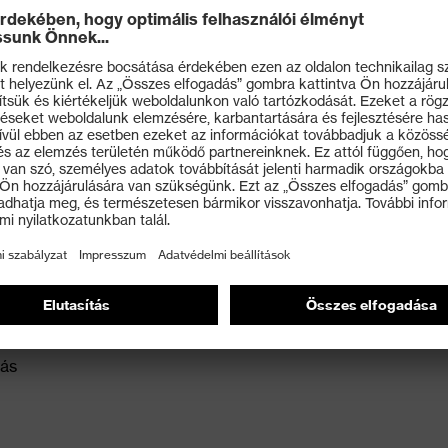
t): kiváló légzési teljesítmény erős porképződés esetén
használhatóságra és teljesítőképességre tesztelve
lt vagy pofaszakállt viselő személyek vagy a tömítési
ző személyek számára
tás