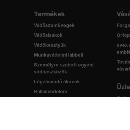
Termékek
Vásá
Védőszemüvegek
Forga
Védősisakok
Ortop
Védőkesztyűk
uvex 
emblé
Munkavédelmi lábbeli
Továb
Személyre szabott egyéni
vásár
védőeszközök
Légzésvédő álarcok
Üzl
Hallásvédelem
Online
Védő- és munkaruházat
ügyfe
Terméktanácsadás
Tud