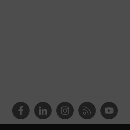
opilén (PP)
9:2001 + A1:2009
svédő maszk
rmázott maszkok
os kilégzőszelep
zör használatos (R)