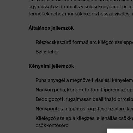
egymással az optimális viselési kényelmet és a r
termékek nehéz munkákhoz és hosszú viselési i
Általános jellemzők
Részecskeszűrő formaálarc kilégző szelepp
Szín: fehér
Kényelmi jellemzők
Puha anyagél a megnövelt viselési kényelem
Nagyon puha, körbefutó tömítőperem az opti
Bedolgozott, rugalmasan beállítható orrcsi
Négypontos fejpántos rögzítése az álarc ké
Kilélegző szelep a kilégzési ellenállás csökk
csökkentésére