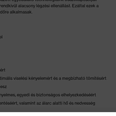
endkívül alacsony légzési ellenállást. Ezáltal ezek a
dőre alkalmasak.
el
ért
mális viselési kényelemért és a megbízható tömítésért
pesz
nyelmes, egyedi és biztonságos elhelyezkedéséért
entéséért, valamint az álarc alatti hő és nedvesség