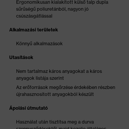
Ergonomikusan kialakított külső talp dupla
sűrűségű poliuretánból, nagyon jó
csúszásgátlással
Alkalmazási területek
Könnyű alkalmazások
Utasítások
Nem tartalmaz káros anyagokat a káros
anyagok listája szerint
Az erőforrások megőrzése érdekében részben
újrahasznosított anyagokból készült
Ápolási útmutató
Használat után tisztítsa meg a durva
szennyeződésektől, majd kezelje általános