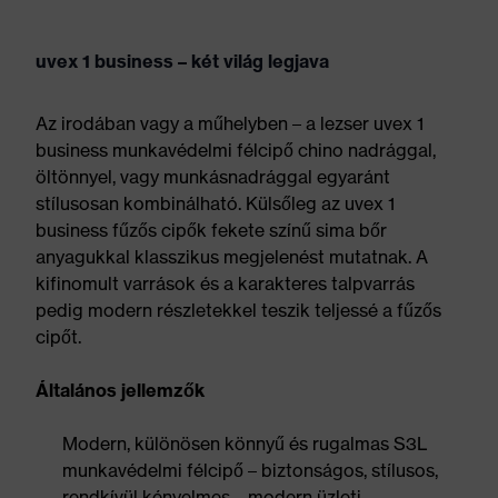
uvex 1 business – két világ legjava
Az irodában vagy a műhelyben – a lezser uvex 1
business munkavédelmi félcipő chino nadrággal,
öltönnyel, vagy munkásnadrággal egyaránt
stílusosan kombinálható. Külsőleg az uvex 1
business fűzős cipők fekete színű sima bőr
anyagukkal klasszikus megjelenést mutatnak. A
kifinomult varrások és a karakteres talpvarrás
pedig modern részletekkel teszik teljessé a fűzős
cipőt.
Általános jellemzők
Modern, különösen könnyű és rugalmas S3L
munkavédelmi félcipő – biztonságos, stílusos,
rendkívül kényelmes – modern üzleti