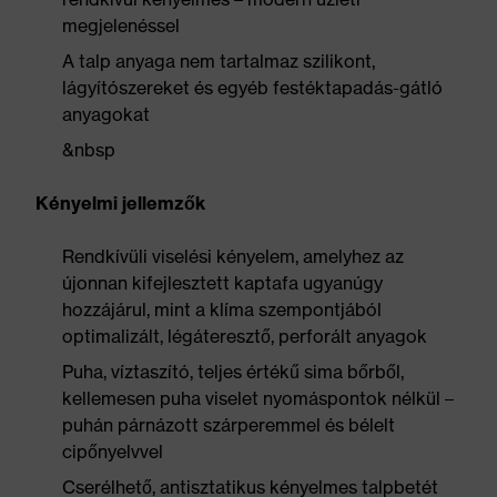
megjelenéssel
A talp anyaga nem tartalmaz szilikont,
lágyítószereket és egyéb festéktapadás-gátló
anyagokat
&nbsp
Kényelmi jellemzők
Rendkívüli viselési kényelem, amelyhez az
újonnan kifejlesztett kaptafa ugyanúgy
hozzájárul, mint a klíma szempontjából
optimalizált, légáteresztő, perforált anyagok
Puha, víztaszító, teljes értékű sima bőrből,
kellemesen puha viselet nyomáspontok nélkül –
puhán párnázott szárperemmel és bélelt
cipőnyelvvel
Cserélhető, antisztatikus kényelmes talpbetét