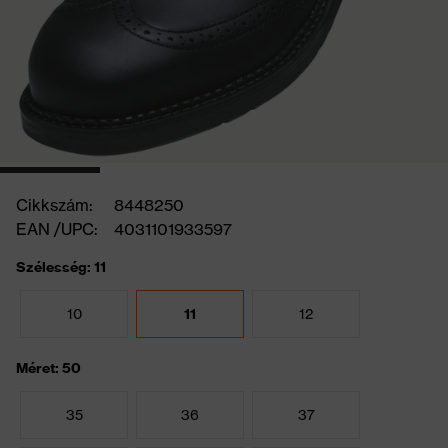
Cikkszám:
8448250
EAN /UPC:
4031101933597
Szélesség: 11
10
11
12
Méret: 50
35
36
37