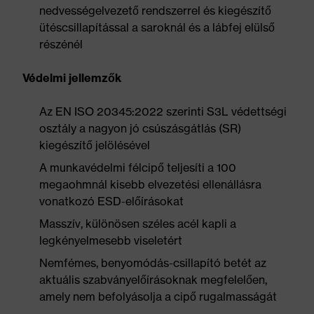
nedvességelvezető rendszerrel és kiegészítő
ütéscsillapítással a saroknál és a lábfej elülső
részénél
Védelmi jellemzők
Az EN ISO 20345:2022 szerinti S3L védettségi
osztály a nagyon jó csúszásgátlás (SR)
kiegészítő jelölésével
A munkavédelmi félcipő teljesíti a 100
megaohmnál kisebb elvezetési ellenállásra
vonatkozó ESD-előírásokat
Masszív, különösen széles acél kapli a
legkényelmesebb viseletért
Nemfémes, benyomódás-csillapító betét az
aktuális szabványelőírásoknak megfelelően,
amely nem befolyásolja a cipő rugalmasságát