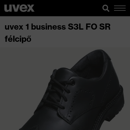
uvex 1 business S3L FO SR
félcipő