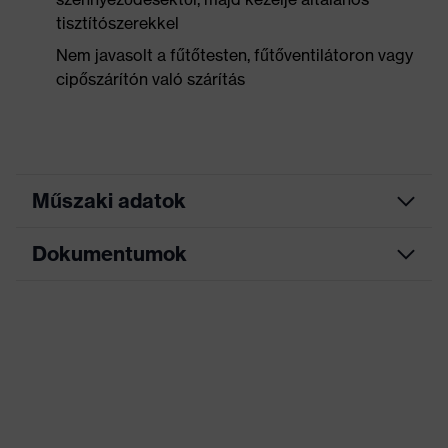
tisztítószerekkel
Nem javasolt a fűtőtesten, fűtőventilátoron vagy
cipőszárítón való szárítás
Műszaki adatok
Dokumentumok
Keresőszín
fekete
(szűrő)
Mérettáblázat
Puha bélésű cipőnyelv,
Bordázott járótalp,
Adatlap
Kivitel
Fényvisszaverő elemek, Puha
bélésű szárperem, Nyomot nem
hagyó talp, Zárt sarokrész
EK-megfelelőségi nyilatkozat
Jelölés