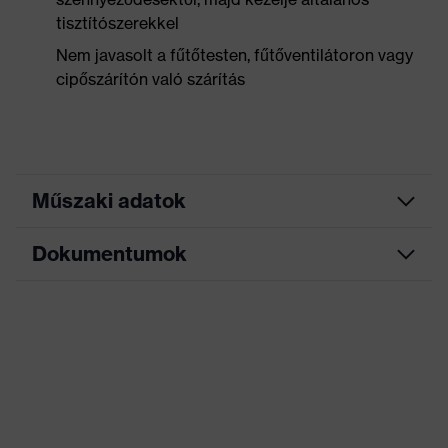
tisztítószerekkel
Nem javasolt a fűtőtesten, fűtőventilátoron vagy
cipőszárítón való szárítás
Műszaki adatok
Dokumentumok
Keresőszín
fekete
(szűrő)
Mérettáblázat
Puha bélésű cipőnyelv,
Bordázott járótalp,
Adatlap
Kivitel
Fényvisszaverő elemek, Puha
bélésű szárperem, Nyomot nem
hagyó talp, Zárt sarokrész
EK-megfelelőségi nyilatkozat
Jelölés