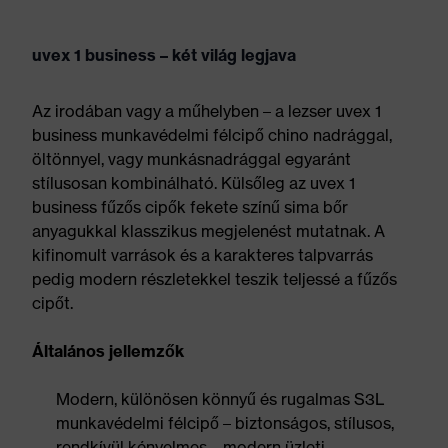
uvex 1 business – két világ legjava
Az irodában vagy a műhelyben – a lezser uvex 1
business munkavédelmi félcipő chino nadrággal,
öltönnyel, vagy munkásnadrággal egyaránt
stílusosan kombinálható. Külsőleg az uvex 1
business fűzős cipők fekete színű sima bőr
anyagukkal klasszikus megjelenést mutatnak. A
kifinomult varrások és a karakteres talpvarrás
pedig modern részletekkel teszik teljessé a fűzős
cipőt.
Általános jellemzők
Modern, különösen könnyű és rugalmas S3L
munkavédelmi félcipő – biztonságos, stílusos,
rendkívül kényelmes – modern üzleti