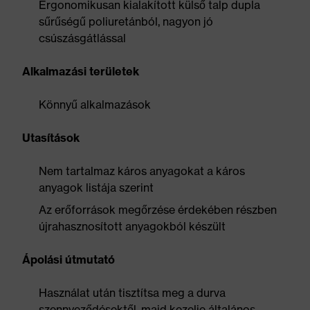
Ergonomikusan kialakított külső talp dupla
sűrűségű poliuretánból, nagyon jó
csúszásgátlással
Alkalmazási területek
Könnyű alkalmazások
Utasítások
Nem tartalmaz káros anyagokat a káros
anyagok listája szerint
Az erőforrások megőrzése érdekében részben
újrahasznosított anyagokból készült
Ápolási útmutató
Használat után tisztítsa meg a durva
szennyeződésektől, majd kezelje általános