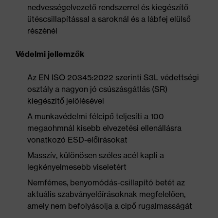
nedvességelvezető rendszerrel és kiegészítő
ütéscsillapítással a saroknál és a lábfej elülső
részénél
Védelmi jellemzők
Az EN ISO 20345:2022 szerinti S3L védettségi
osztály a nagyon jó csúszásgátlás (SR)
kiegészítő jelölésével
A munkavédelmi félcipő teljesíti a 100
megaohmnál kisebb elvezetési ellenállásra
vonatkozó ESD-előírásokat
Masszív, különösen széles acél kapli a
legkényelmesebb viseletért
Nemfémes, benyomódás-csillapító betét az
aktuális szabványelőírásoknak megfelelően,
amely nem befolyásolja a cipő rugalmasságát