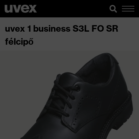
uvex 1 business S3L FO SR
félcipő