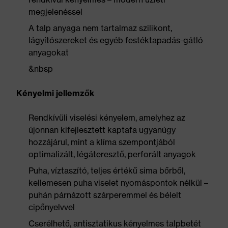
megjelenéssel
A talp anyaga nem tartalmaz szilikont,
lágyítószereket és egyéb festéktapadás-gátló
anyagokat
&nbsp
Kényelmi jellemzők
Rendkívüli viselési kényelem, amelyhez az
újonnan kifejlesztett kaptafa ugyanúgy
hozzájárul, mint a klíma szempontjából
optimalizált, légáteresztő, perforált anyagok
Puha, víztaszító, teljes értékű sima bőrből,
kellemesen puha viselet nyomáspontok nélkül –
puhán párnázott szárperemmel és bélelt
cipőnyelvvel
Cserélhető, antisztatikus kényelmes talpbetét