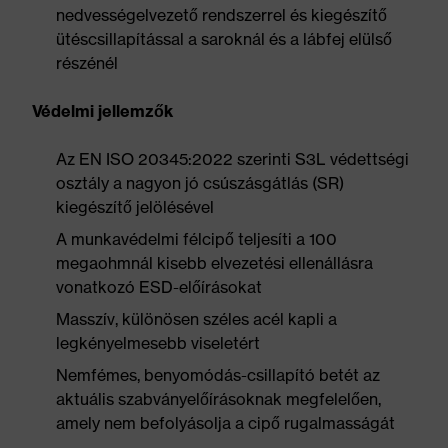
nedvességelvezető rendszerrel és kiegészítő
ütéscsillapítással a saroknál és a lábfej elülső
részénél
Védelmi jellemzők
Az EN ISO 20345:2022 szerinti S3L védettségi
osztály a nagyon jó csúszásgátlás (SR)
kiegészítő jelölésével
A munkavédelmi félcipő teljesíti a 100
megaohmnál kisebb elvezetési ellenállásra
vonatkozó ESD-előírásokat
Masszív, különösen széles acél kapli a
legkényelmesebb viseletért
Nemfémes, benyomódás-csillapító betét az
aktuális szabványelőírásoknak megfelelően,
amely nem befolyásolja a cipő rugalmasságát