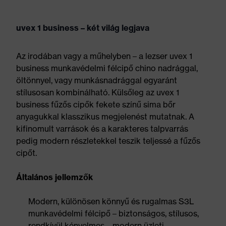
uvex 1 business – két világ legjava
Az irodában vagy a műhelyben – a lezser uvex 1
business munkavédelmi félcipő chino nadrággal,
öltönnyel, vagy munkásnadrággal egyaránt
stílusosan kombinálható. Külsőleg az uvex 1
business fűzős cipők fekete színű sima bőr
anyagukkal klasszikus megjelenést mutatnak. A
kifinomult varrások és a karakteres talpvarrás
pedig modern részletekkel teszik teljessé a fűzős
cipőt.
Általános jellemzők
Modern, különösen könnyű és rugalmas S3L
munkavédelmi félcipő – biztonságos, stílusos,
rendkívül kényelmes – modern üzleti