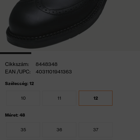
Cikkszám:
8448348
EAN /UPC:
4031101941363
Szélesség: 12
10
11
12
Méret: 48
35
36
37