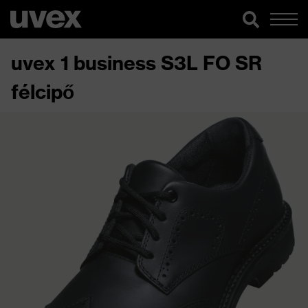
uvex 1 business S3L FO SR
félcipő