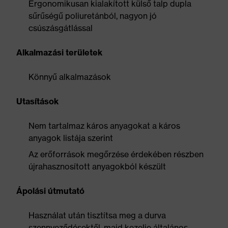
Ergonomikusan kialakított külső talp dupla
sűrűségű poliuretánból, nagyon jó
csúszásgátlással
Alkalmazási területek
Könnyű alkalmazások
Utasítások
Nem tartalmaz káros anyagokat a káros
anyagok listája szerint
Az erőforrások megőrzése érdekében részben
újrahasznosított anyagokból készült
Ápolási útmutató
Használat után tisztítsa meg a durva
szennyeződésektől, majd kezelje általános