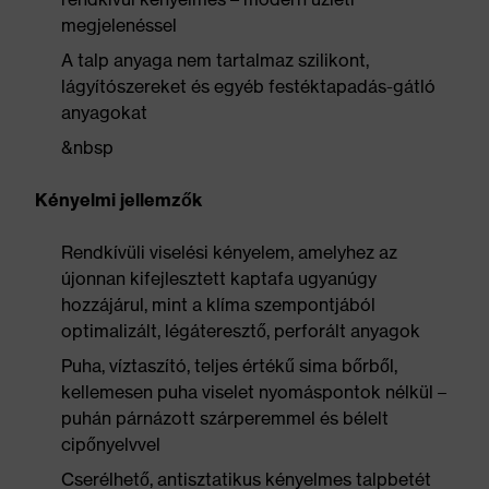
megjelenéssel
A talp anyaga nem tartalmaz szilikont,
lágyítószereket és egyéb festéktapadás-gátló
anyagokat
&nbsp
Kényelmi jellemzők
Rendkívüli viselési kényelem, amelyhez az
újonnan kifejlesztett kaptafa ugyanúgy
hozzájárul, mint a klíma szempontjából
optimalizált, légáteresztő, perforált anyagok
Puha, víztaszító, teljes értékű sima bőrből,
kellemesen puha viselet nyomáspontok nélkül –
puhán párnázott szárperemmel és bélelt
cipőnyelvvel
Cserélhető, antisztatikus kényelmes talpbetét