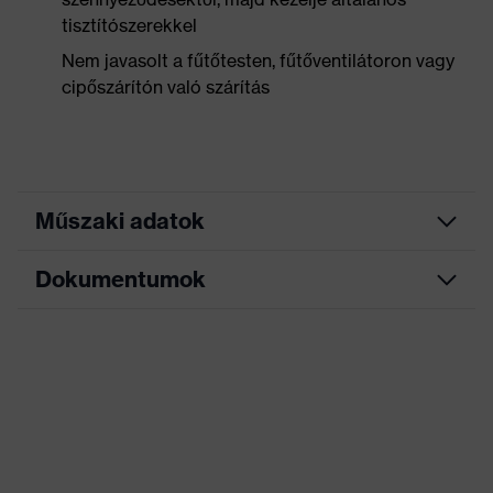
tisztítószerekkel
Nem javasolt a fűtőtesten, fűtőventilátoron vagy
cipőszárítón való szárítás
Műszaki adatok
Dokumentumok
Keresőszín
fekete
(szűrő)
Mérettáblázat
Puha bélésű cipőnyelv,
Bordázott járótalp,
Adatlap
Kivitel
Fényvisszaverő elemek, Puha
bélésű szárperem, Nyomot nem
hagyó talp, Zárt sarokrész
EK-megfelelőségi nyilatkozat
Jelölés