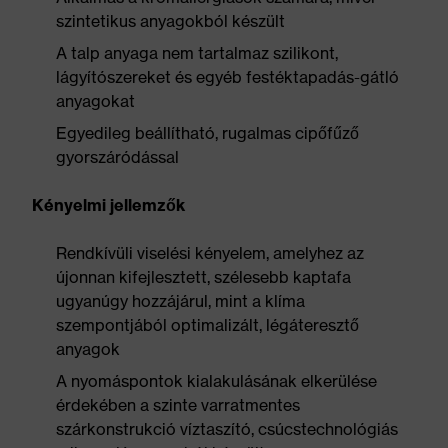
szintetikus anyagokból készült
A talp anyaga nem tartalmaz szilikont,
lágyítószereket és egyéb festéktapadás-gátló
anyagokat
Egyedileg beállítható, rugalmas cipőfűző
gyorszáródással
Kényelmi jellemzők
Rendkívüli viselési kényelem, amelyhez az
újonnan kifejlesztett, szélesebb kaptafa
ugyanúgy hozzájárul, mint a klíma
szempontjából optimalizált, légáteresztő
anyagok
A nyomáspontok kialakulásának elkerülése
érdekében a szinte varratmentes
szárkonstrukció víztaszító, csúcstechnológiás