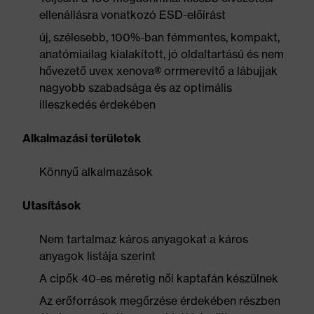
ellenállásra vonatkozó ESD-előírást
új, szélesebb, 100%-ban fémmentes, kompakt,
anatómiailag kialakított, jó oldaltartású és nem
hővezető uvex xenova® orrmerevítő a lábujjak
nagyobb szabadsága és az optimális
illeszkedés érdekében
Alkalmazási területek
Könnyű alkalmazások
Utasítások
Nem tartalmaz káros anyagokat a káros
anyagok listája szerint
A cipők 40-es méretig női kaptafán készülnek
Az erőforrások megőrzése érdekében részben