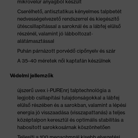
mikrovelúr anyagból készült
Cserélhető, antisztatikus kényelmes talpbetét
nedvességelvezető rendszerrel és kiegészítő
ütéscsillapítással a saroknál és a lábfej elülső
részénél, valamint jó lábboltozat-
alátámasztással
Puhán párnázott porvédő cipőnyelv és szár
A 35–40 méretek női kaptafán készülnek
Védelmi jellemzők
újszerű uvex i-PUREnrj talptechnológia a
legjobb csillapítási tulajdonságokkal a lábfej
elülső részében és a sarokban, valamint a lépési
energia jó visszaadása (visszapattanás) a teljes
középtalpon keresztül és optimális stabilitás a
habosított sarokkosárnak köszönhetően
Teljesíti a 100 megaohmnál kisebb elvezetési