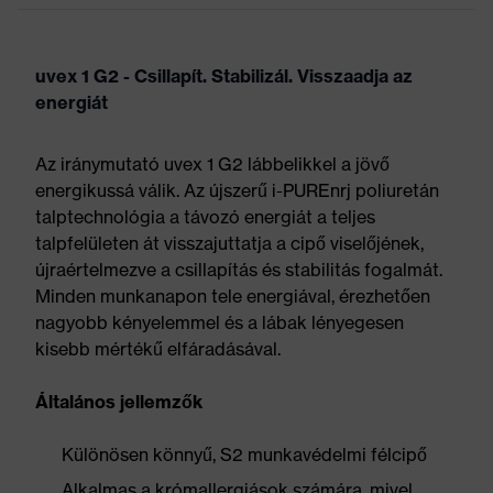
uvex 1 G2 - Csillapít. Stabilizál. Visszaadja az
energiát
Az iránymutató uvex 1 G2 lábbelikkel a jövő
energikussá válik. Az újszerű i-PUREnrj poliuretán
talptechnológia a távozó energiát a teljes
talpfelületen át visszajuttatja a cipő viselőjének,
újraértelmezve a csillapítás és stabilitás fogalmát.
Minden munkanapon tele energiával, érezhetően
nagyobb kényelemmel és a lábak lényegesen
kisebb mértékű elfáradásával.
Általános jellemzők
Különösen könnyű, S2 munkavédelmi félcipő
Alkalmas a krómallergiások számára, mivel