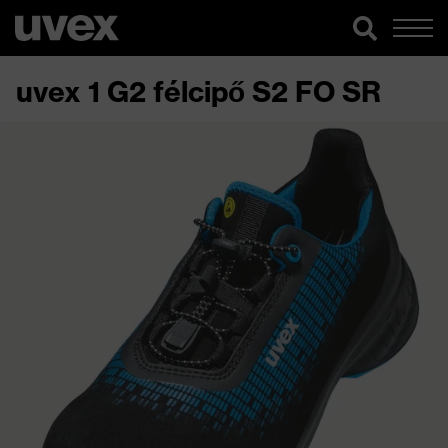
uvex 1 G2 félcipő S2 FO SR