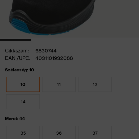
Cikkszám:
6830744
EAN /UPC:
4031101932088
Szélesség: 10
10
11
12
14
Méret: 44
35
36
37