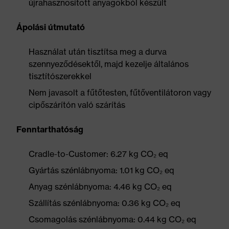
újrahasznosított anyagokból készült
Ápolási útmutató
Használat után tisztítsa meg a durva
szennyeződésektől, majd kezelje általános
tisztítószerekkel
Nem javasolt a fűtőtesten, fűtőventilátoron vagy
cipőszárítón való szárítás
Fenntarthatóság
Cradle-to-Customer: 6.27 kg CO₂ eq
Gyártás szénlábnyoma: 1.01 kg CO₂ eq
Anyag szénlábnyoma: 4.46 kg CO₂ eq
Szállítás szénlábnyoma: 0.36 kg CO₂ eq
Csomagolás szénlábnyoma: 0.44 kg CO₂ eq