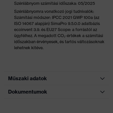
Szénlábnyom számítási időszaka: 05/2025
Szénlábnyomra vonatkozó jogi tudnivalók:
Számítási módszer: IPCC 2021 GWP 100a (az
ISO 14067 alapján) SimaPro 9.5.0.0 adatbázis
ecoinvent 3.9. és EU27 Scope: a forrástól az
ügyfélhez. A megadott CO₂-értékek a számítási
időszakban érvényesek, és tartós változásoknak
lehetnek kitéve.
Műszaki adatok
Dokumentumok
Keresőszín
fekete, kék
(szűrő)
Mérettáblázat
Allergénekkel
Krómallergiások számára is