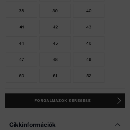
38
39
40
41
42
43
44
45
46
47
48
49
50
51
52
FORGALMAZÓK KERESÉSE
Cikkinformációk