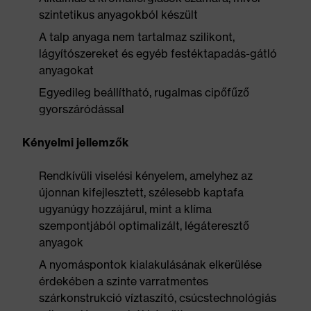
szintetikus anyagokból készült
A talp anyaga nem tartalmaz szilikont,
lágyítószereket és egyéb festéktapadás-gátló
anyagokat
Egyedileg beállítható, rugalmas cipőfűző
gyorszáródással
Kényelmi jellemzők
Rendkívüli viselési kényelem, amelyhez az
újonnan kifejlesztett, szélesebb kaptafa
ugyanúgy hozzájárul, mint a klíma
szempontjából optimalizált, légáteresztő
anyagok
A nyomáspontok kialakulásának elkerülése
érdekében a szinte varratmentes
szárkonstrukció víztaszító, csúcstechnológiás