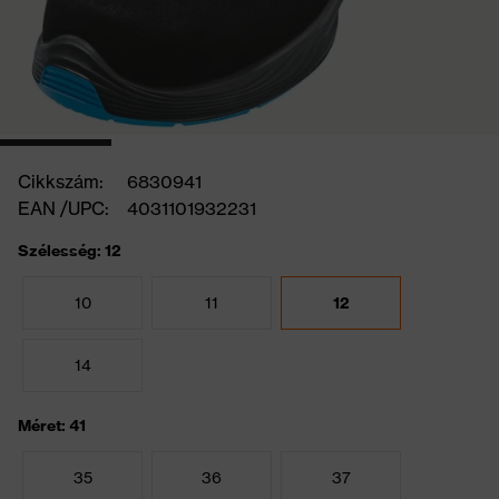
Cikkszám:
6830941
EAN /UPC:
4031101932231
Szélesség: 12
10
11
12
14
Méret: 41
35
36
37