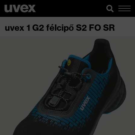
uvex 1 G2 félcipő S2 FO SR