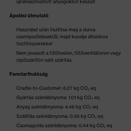
újrahasznosított anyagokból készült
Ápolási útmutató
Használat után tisztítsa meg a durva
szennyeződésektől, majd kezelje általános
tisztítószerekkel
Nem javasolt a fűtőtesten, fűtőventilátoron vagy
cipőszárítón való szárítás
Fenntarthatóság
Cradle-to-Customer: 6.27 kg CO₂ eq
Gyártás szénlábnyoma: 1.01 kg CO₂ eq
Anyag szénlábnyoma: 4.46 kg CO₂ eq
Szállítás szénlábnyoma: 0.36 kg CO₂ eq
Csomagolás szénlábnyoma: 0.44 kg CO₂ eq