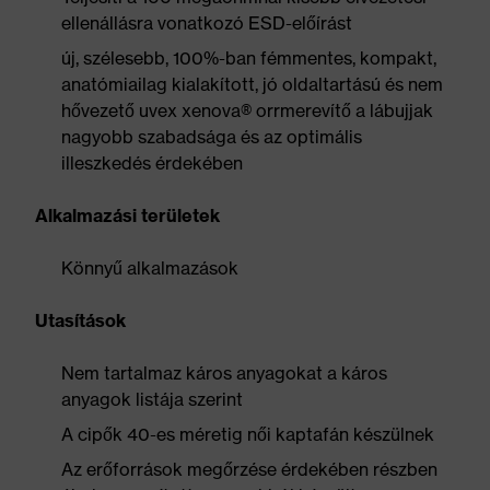
ellenállásra vonatkozó ESD-előírást
új, szélesebb, 100%-ban fémmentes, kompakt,
anatómiailag kialakított, jó oldaltartású és nem
hővezető uvex xenova® orrmerevítő a lábujjak
nagyobb szabadsága és az optimális
illeszkedés érdekében
Alkalmazási területek
Könnyű alkalmazások
Utasítások
Nem tartalmaz káros anyagokat a káros
anyagok listája szerint
A cipők 40-es méretig női kaptafán készülnek
Az erőforrások megőrzése érdekében részben