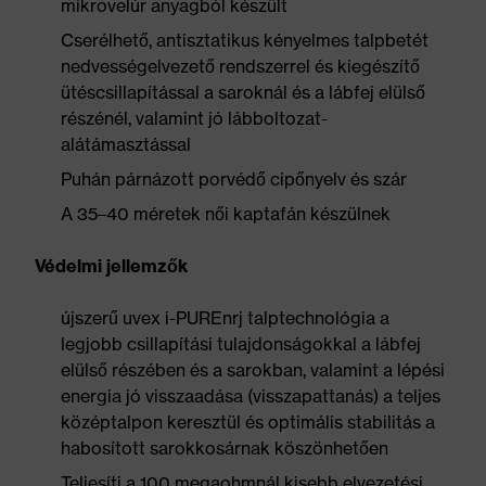
mikrovelúr anyagból készült
Cserélhető, antisztatikus kényelmes talpbetét
nedvességelvezető rendszerrel és kiegészítő
ütéscsillapítással a saroknál és a lábfej elülső
részénél, valamint jó lábboltozat-
alátámasztással
Puhán párnázott porvédő cipőnyelv és szár
A 35–40 méretek női kaptafán készülnek
Védelmi jellemzők
újszerű uvex i-PUREnrj talptechnológia a
legjobb csillapítási tulajdonságokkal a lábfej
elülső részében és a sarokban, valamint a lépési
energia jó visszaadása (visszapattanás) a teljes
középtalpon keresztül és optimális stabilitás a
habosított sarokkosárnak köszönhetően
Teljesíti a 100 megaohmnál kisebb elvezetési