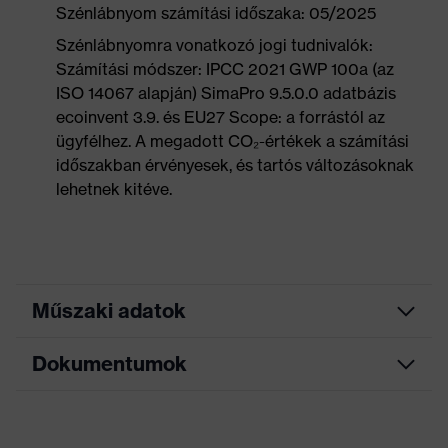
Szénlábnyom számítási időszaka: 05/2025
Szénlábnyomra vonatkozó jogi tudnivalók:
Számítási módszer: IPCC 2021 GWP 100a (az
ISO 14067 alapján) SimaPro 9.5.0.0 adatbázis
ecoinvent 3.9. és EU27 Scope: a forrástól az
ügyfélhez. A megadott CO₂-értékek a számítási
időszakban érvényesek, és tartós változásoknak
lehetnek kitéve.
Műszaki adatok
Dokumentumok
Keresőszín
fekete, kék
(szűrő)
Mérettáblázat
Allergénekkel
Krómallergiások számára is