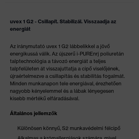
uvex 1 G2 - Csillapít. Stabilizál. Visszaadja az
energiát
Az iránymutató uvex 1 G2 lábbelikkel a jövő
energikussá válik. Az újszerű i-PUREnrj poliuretán
talptechnológia a távozó energiát a teljes
talpfelületen át visszajuttatja a cipő viselőjének,
újraértelmezve a csillapítás és stabilitás fogalmát.
Minden munkanapon tele energiával, érezhetően
nagyobb kényelemmel és a lábak lényegesen
kisebb mértékű elfáradásával.
Általános jellemzők
Különösen könnyű, S2 munkavédelmi félcipő
Alkalmas a krómallergiások számára, mivel