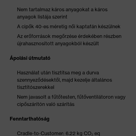
Nem tartalmaz káros anyagokat a káros
anyagok listája szerint
A cipők 40-es méretig női kaptafán készülnek
Az erőforrások megőrzése érdekében részben
újrahasznosított anyagokból készült
Ápolási útmutató
Használat után tisztítsa meg a durva
szennyeződésektől, majd kezelje általános
tisztítószerekkel
Nem javasolt a fűtőtesten, fűtőventilátoron vagy
cipőszárítón való szárítás
Fenntarthatóság
Cradle-to-Customer: 6.22 kg CO₂ eq