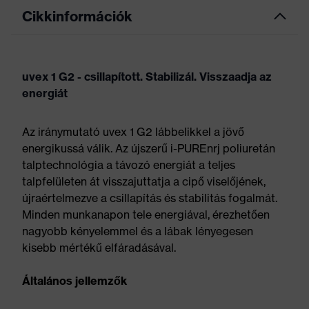
Cikkinformációk
uvex 1 G2 - csillapított. Stabilizál. Visszaadja az
energiát
Az iránymutató uvex 1 G2 lábbelikkel a jövő
energikussá válik. Az újszerű i-PUREnrj poliuretán
talptechnológia a távozó energiát a teljes
talpfelületen át visszajuttatja a cipő viselőjének,
újraértelmezve a csillapítás és stabilitás fogalmát.
Minden munkanapon tele energiával, érezhetően
nagyobb kényelemmel és a lábak lényegesen
kisebb mértékű elfáradásával.
Általános jellemzők