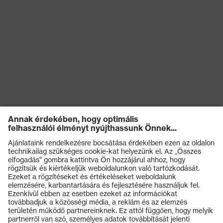
Kémiai
kockázatokkal
Olajjal és benzinnel szembeni
szembeni
ellenállóság (FO)
védelem
Elektromos
kockázatokkal
Antisztatikus (A)
szembeni
védelem
Mechanikus
kockázatokkal
Energiaelnyelési képesség a
szembeni
sarokrészen (E)
védelem
Védelmi osztály
S1
Termékek
Talp
uvex 1 G2
Védőszemüvegek
Védősisakok
uvex climazone, uvex