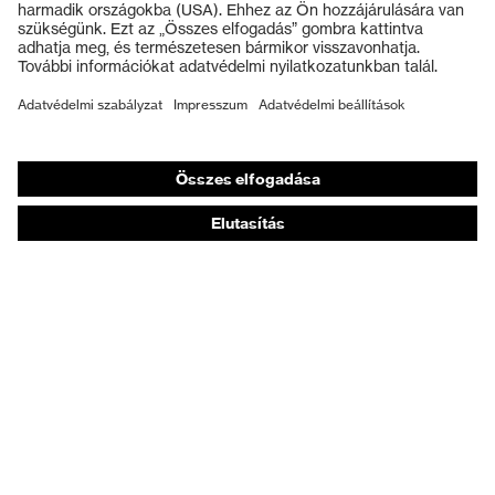
uvex technológia
medicare+, uvexi i-PUREnrj,
Védőkesztyűk
uvex xenova® rendszer
Munkavédelmi lábbeli
Rugalmas cipőfűző
Személyre szabott egyéni védőeszközök
Záródás
gyorszáródással
Légzésvédő álarcok
uvex xenova® műanyag
Kapli
Hallásvédelem
orrbetét
Védő- és munkaruházat
Terméktanácsadás
Tetőtől talpig: uvex Safety Expert System
Kézvédelem: uvex Chemical Expert System
Légzésvédelem: uvex Respiratory Expert System
Szemvédelem: Védőszemüveg-konfigurátor
Technológiák