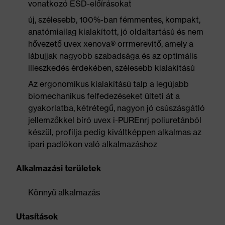
vonatkozó ESD-előírásokat
új, szélesebb, 100%-ban fémmentes, kompakt,
anatómiailag kialakított, jó oldaltartású és nem
hővezető uvex xenova® orrmerevítő, amely a
lábujjak nagyobb szabadsága és az optimális
illeszkedés érdekében, szélesebb kialakítású
Az ergonomikus kialakítású talp a legújabb
biomechanikus felfedezéseket ülteti át a
gyakorlatba, kétrétegű, nagyon jó csúszásgátló
jellemzőkkel bíró uvex i-PUREnrj poliuretánból
készül, profilja pedig kiváltképpen alkalmas az
ipari padlókon való alkalmazáshoz
Alkalmazási területek
Könnyű alkalmazás
Utasítások