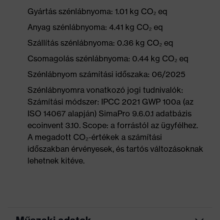
Gyártás szénlábnyoma: 1.01 kg CO₂ eq
Anyag szénlábnyoma: 4.41 kg CO₂ eq
Szállítás szénlábnyoma: 0.36 kg CO₂ eq
Csomagolás szénlábnyoma: 0.44 kg CO₂ eq
Szénlábnyom számítási időszaka: 06/2025
Szénlábnyomra vonatkozó jogi tudnivalók:
Számítási módszer: IPCC 2021 GWP 100a (az
ISO 14067 alapján) SimaPro 9.6.0.1 adatbázis
ecoinvent 3.10. Scope: a forrástól az ügyfélhez.
A megadott CO₂-értékek a számítási
időszakban érvényesek, és tartós változásoknak
lehetnek kitéve.