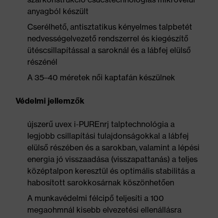
anyagból készült
Cserélhető, antisztatikus kényelmes talpbetét
nedvességelvezető rendszerrel és kiegészítő
ütéscsillapítással a saroknál és a lábfej elülső
részénél
A 35–40 méretek női kaptafán készülnek
Védelmi jellemzők
újszerű uvex i-PUREnrj talptechnológia a
legjobb csillapítási tulajdonságokkal a lábfej
elülső részében és a sarokban, valamint a lépési
energia jó visszaadása (visszapattanás) a teljes
középtalpon keresztül és optimális stabilitás a
habosított sarokkosárnak köszönhetően
A munkavédelmi félcipő teljesíti a 100
megaohmnál kisebb elvezetési ellenállásra