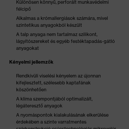
Különösen könnyű, perforált munkavédelmi
félcipő
Alkalmas a krómallergiások számára, mivel
szintetikus anyagokból készült
A talp anyaga nem tartalmaz szilikont,
lágyítószereket és egyéb festéktapadás-gátló
anyagokat
Kényelmi jellemzők
Rendkívüli viselési kényelem az újonnan
kifejlesztett, szélesebb kaptafának
köszönhetően
A klíma szempontjából optimalizált,
légáteresztő anyagok
A nyomáspontok kialakulásának elkerülése
érdekében a szinte varratmentes
szárkonstrukció csúcstechnológiás mikrovelúr