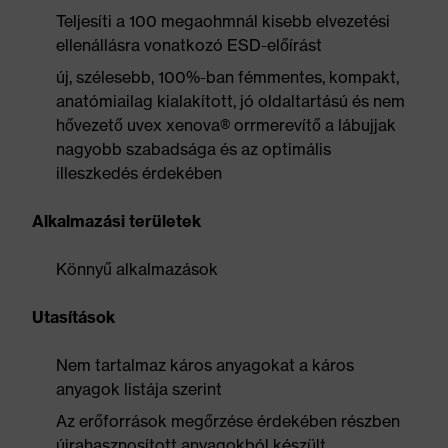
Teljesíti a 100 megaohmnál kisebb elvezetési
ellenállásra vonatkozó ESD-előírást
új, szélesebb, 100%-ban fémmentes, kompakt,
anatómiailag kialakított, jó oldaltartású és nem
hővezető uvex xenova® orrmerevítő a lábujjak
nagyobb szabadsága és az optimális
illeszkedés érdekében
Alkalmazási területek
Könnyű alkalmazások
Utasítások
Nem tartalmaz káros anyagokat a káros
anyagok listája szerint
Az erőforrások megőrzése érdekében részben
újrahasznosított anyagokból készült