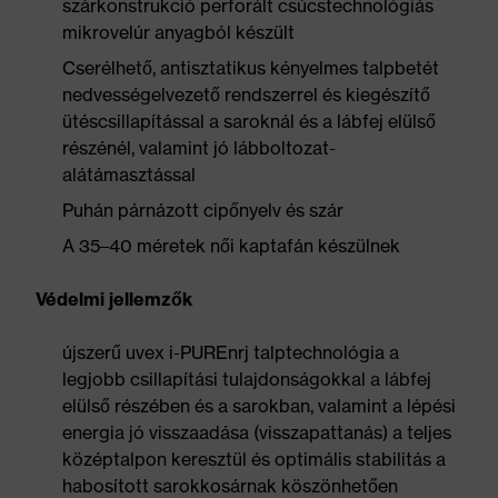
szárkonstrukció perforált csúcstechnológiás
mikrovelúr anyagból készült
Cserélhető, antisztatikus kényelmes talpbetét
nedvességelvezető rendszerrel és kiegészítő
ütéscsillapítással a saroknál és a lábfej elülső
részénél, valamint jó lábboltozat-
alátámasztással
Puhán párnázott cipőnyelv és szár
A 35–40 méretek női kaptafán készülnek
Védelmi jellemzők
újszerű uvex i-PUREnrj talptechnológia a
legjobb csillapítási tulajdonságokkal a lábfej
elülső részében és a sarokban, valamint a lépési
energia jó visszaadása (visszapattanás) a teljes
középtalpon keresztül és optimális stabilitás a
habosított sarokkosárnak köszönhetően