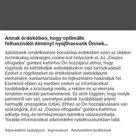
védelem
Mechanikus
kockázatokkal
Energiaelnyelési képesség a
szembeni
sarokrészen (E)
védelem
Védelmi osztály
S1
Talp
uvex 1 G2
Termékek
uvex climazone, uvex
uvex technológia
medicare+, uvexi i-PUREnrj,
Védőszemüvegek
uvex xenova® rendszer
Védősisakok
Záródás
Tépőzáras rögzítő
Védőkesztyűk
Munkavédelmi lábbeli
uvex xenova® műanyag
Kapli
orrbetét
Személyre szabott egyéni védőeszközök