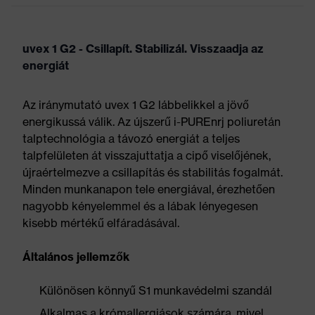
uvex 1 G2 - Csillapít. Stabilizál. Visszaadja az
energiát
Az iránymutató uvex 1 G2 lábbelikkel a jövő
energikussá válik. Az újszerű i-PUREnrj poliuretán
talptechnológia a távozó energiát a teljes
talpfelületen át visszajuttatja a cipő viselőjének,
újraértelmezve a csillapítás és stabilitás fogalmát.
Minden munkanapon tele energiával, érezhetően
nagyobb kényelemmel és a lábak lényegesen
kisebb mértékű elfáradásával.
Általános jellemzők
Különösen könnyű S1 munkavédelmi szandál
Alkalmas a krómallergiások számára, mivel