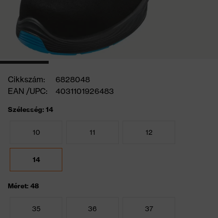
Cikkszám:
6828048
EAN /UPC:
4031101926483
Szélesség: 14
10
11
12
14
Méret: 48
35
36
37