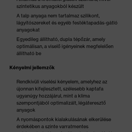
szintetikus anyagokból készült
A talp anyaga nem tartalmaz szilikont,
lágyítószereket és egyéb festéktapadás-gátló
anyagokat
Egyedileg állítható, dupla tépőzár, amely
optimálisan, a viselő igényeinek megfelelően
állítható be
Kényelmi jellemzők
Rendkívüli viselési kényelem, amelyhez az
újonnan kifejlesztett, szélesebb kaptafa
ugyanúgy hozzájárul, mint a klíma
szempontjából optimalizált, légáteresztő
anyagok
A nyomáspontok kialakulásának elkerülése
érdekében a szinte varratmentes