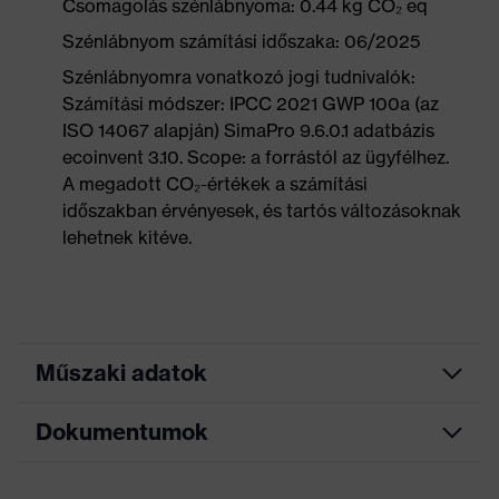
Csomagolás szénlábnyoma: 0.44 kg CO₂ eq
Szénlábnyom számítási időszaka: 06/2025
Szénlábnyomra vonatkozó jogi tudnivalók:
Számítási módszer: IPCC 2021 GWP 100a (az
ISO 14067 alapján) SimaPro 9.6.0.1 adatbázis
ecoinvent 3.10. Scope: a forrástól az ügyfélhez.
A megadott CO₂-értékek a számítási
időszakban érvényesek, és tartós változásoknak
lehetnek kitéve.
Műszaki adatok
Dokumentumok
Keresőszín
fekete, kék
(szűrő)