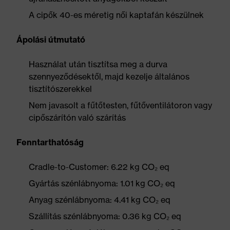
A cipők 40-es méretig női kaptafán készülnek
Ápolási útmutató
Használat után tisztítsa meg a durva
szennyeződésektől, majd kezelje általános
tisztítószerekkel
Nem javasolt a fűtőtesten, fűtőventilátoron vagy
cipőszárítón való szárítás
Fenntarthatóság
Cradle-to-Customer: 6.22 kg CO₂ eq
Gyártás szénlábnyoma: 1.01 kg CO₂ eq
Anyag szénlábnyoma: 4.41 kg CO₂ eq
Szállítás szénlábnyoma: 0.36 kg CO₂ eq