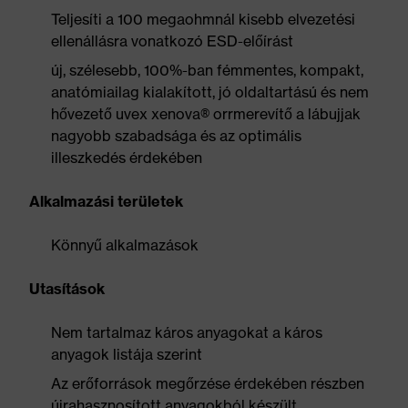
Teljesíti a 100 megaohmnál kisebb elvezetési
ellenállásra vonatkozó ESD-előírást
új, szélesebb, 100%-ban fémmentes, kompakt,
anatómiailag kialakított, jó oldaltartású és nem
hővezető uvex xenova® orrmerevítő a lábujjak
nagyobb szabadsága és az optimális
illeszkedés érdekében
Alkalmazási területek
Könnyű alkalmazások
Utasítások
Nem tartalmaz káros anyagokat a káros
anyagok listája szerint
Az erőforrások megőrzése érdekében részben
újrahasznosított anyagokból készült