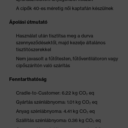
A cipők 40-es méretig női kaptafán készülnek
Ápolási útmutató
Használat után tisztítsa meg a durva
szennyeződésektől, majd kezelje általános
tisztítószerekkel
Nem javasolt a fűtőtesten, fűtőventilátoron vagy
cipőszárítón való szárítás
Fenntarthatóság
Cradle-to-Customer: 6.22 kg CO₂ eq
Gyártás szénlábnyoma: 1.01 kg CO₂ eq
Anyag szénlábnyoma: 4.41 kg CO₂ eq
Szállítás szénlábnyoma: 0.36 kg CO₂ eq