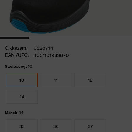
Cikkszám:
6828744
EAN /UPC:
4031101933870
Szélesség: 10
10
11
12
14
Méret: 44
35
36
37