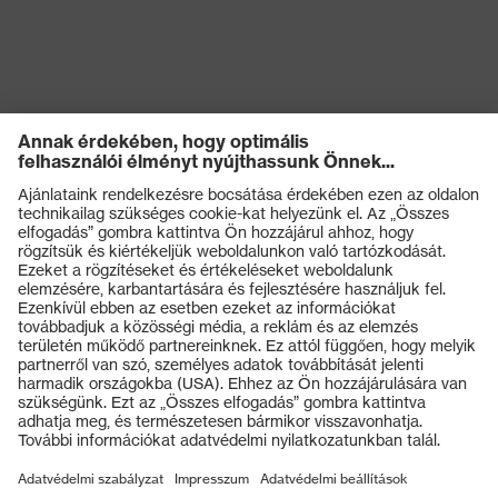
védelem
Mechanikus
kockázatokkal
Energiaelnyelési képesség a
szembeni
sarokrészen (E)
védelem
Védelmi osztály
S1
Talp
uvex 1 G2
Termékek
uvex climazone, uvex
uvex technológia
medicare+, uvexi i-PUREnrj,
Védőszemüvegek
uvex xenova® rendszer
Védősisakok
Záródás
Tépőzáras rögzítő
Védőkesztyűk
Munkavédelmi lábbeli
uvex xenova® műanyag
Kapli
orrbetét
Személyre szabott egyéni védőeszközök