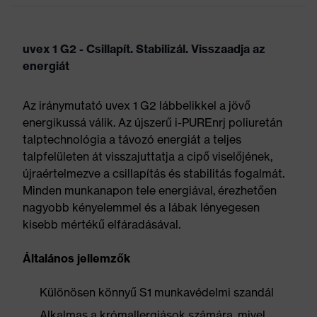
uvex 1 G2 - Csillapít. Stabilizál. Visszaadja az
energiát
Az iránymutató uvex 1 G2 lábbelikkel a jövő
energikussá válik. Az újszerű i-PUREnrj poliuretán
talptechnológia a távozó energiát a teljes
talpfelületen át visszajuttatja a cipő viselőjének,
újraértelmezve a csillapítás és stabilitás fogalmát.
Minden munkanapon tele energiával, érezhetően
nagyobb kényelemmel és a lábak lényegesen
kisebb mértékű elfáradásával.
Általános jellemzők
Különösen könnyű S1 munkavédelmi szandál
Alkalmas a krómallergiások számára, mivel