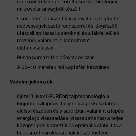
szárkonstrukció perforált csúcstechnológiás
mikrovelúr anyagból készült
Cserélhető, antisztatikus kényelmes talpbetét
nedvességelvezető rendszerrel és kiegészítő
ütéscsillapítással a saroknál és a lábfej elülső
részénél, valamint jó lábboltozat-
alátámasztással
Puhán párnázott cipőnyelv és szár
A 35–40 méretek női kaptafán készülnek
Védelmi jellemzők
újszerű uvex i-PUREnrj talptechnológia a
legjobb csillapítási tulajdonságokkal a lábfej
elülső részében és a sarokban, valamint a lépési
energia jó visszaadása (visszapattanás) a teljes
középtalpon keresztül és optimális stabilitás a
habosított sarokkosárnak köszönhetően