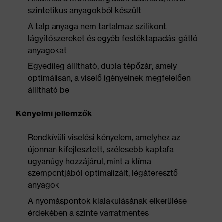
szintetikus anyagokból készült
A talp anyaga nem tartalmaz szilikont,
lágyítószereket és egyéb festéktapadás-gátló
anyagokat
Egyedileg állítható, dupla tépőzár, amely
optimálisan, a viselő igényeinek megfelelően
állítható be
Kényelmi jellemzők
Rendkívüli viselési kényelem, amelyhez az
újonnan kifejlesztett, szélesebb kaptafa
ugyanúgy hozzájárul, mint a klíma
szempontjából optimalizált, légáteresztő
anyagok
A nyomáspontok kialakulásának elkerülése
érdekében a szinte varratmentes