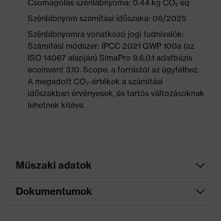
Csomagolás szénlábnyoma: 0.44 kg CO₂ eq
Szénlábnyom számítási időszaka: 06/2025
Szénlábnyomra vonatkozó jogi tudnivalók:
Számítási módszer: IPCC 2021 GWP 100a (az
ISO 14067 alapján) SimaPro 9.6.0.1 adatbázis
ecoinvent 3.10. Scope: a forrástól az ügyfélhez.
A megadott CO₂-értékek a számítási
időszakban érvényesek, és tartós változásoknak
lehetnek kitéve.
Műszaki adatok
Dokumentumok
Keresőszín
fekete, kék
(szűrő)