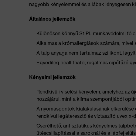
nagyobb kényelemmel és a lábak lényegesen ki
Általános jellemzők
Különösen könnyű S1 PL munkavédelmi félc
Alkalmas a krómallergiások számára, mivel 
A talp anyaga nem tartalmaz szilikont, lág
Egyedileg beállítható, rugalmas cipőfűző g
Kényelmi jellemzők
Rendkívüli viselési kényelem, amelyhez az ú
hozzájárul, mint a klíma szempontjából opti
A nyomáspontok kialakulásának elkerülése 
rendkívül légáteresztő és víztaszító uvex x-
Cserélhető, antisztatikus kényelmes talpbet
ütéscsillapítással a saroknál és a lábfej elü