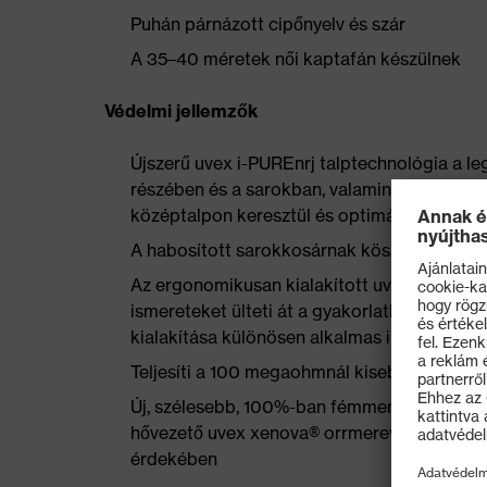
Puhán párnázott cipőnyelv és szár
A 35–40 méretek női kaptafán készülnek
Védelmi jellemzők
Újszerű uvex i-PUREnrj talptechnológia a leg
részében és a sarokban, valamint a lépési en
középtalpon keresztül és optimális stabilit
A habosított sarokkosárnak köszönhetően
Az ergonomikusan kialakított uvex x-tended
ismereteket ülteti át a gyakorlatba, kifejezet
kialakítása különösen alkalmas ipari padlók
Teljesíti a 100 megaohmnál kisebb elvezetés
Új, szélesebb, 100%-ban fémmentes, kompakt,
hővezető uvex xenova® orrmerevítő a lábujj
érdekében