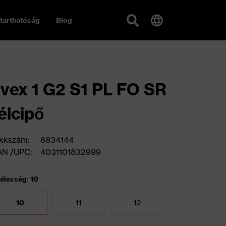
tarthatóság
Blog
vex 1 G2 S1 PL FO SR
élcipő
kkszám:
6834144
AN /UPC:
4031101832999
élesség: 10
10
11
12