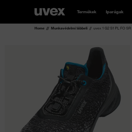
Termékek
Iparágak
Home
Munkavédelmi lábbeli
uvex 1 G2 S1 PL FO SR 