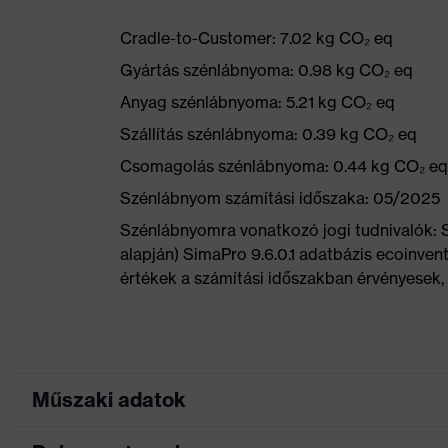
Cradle-to-Customer: 7.02 kg CO₂ eq
Gyártás szénlábnyoma: 0.98 kg CO₂ eq
Anyag szénlábnyoma: 5.21 kg CO₂ eq
Szállítás szénlábnyoma: 0.39 kg CO₂ eq
Csomagolás szénlábnyoma: 0.44 kg CO₂ eq
Szénlábnyom számítási időszaka: 05/2025
Szénlábnyomra vonatkozó jogi tudnivalók:
alapján) SimaPro 9.6.0.1 adatbázis ecoinvent
értékek a számítási időszakban érvényesek, 
Műszaki adatok