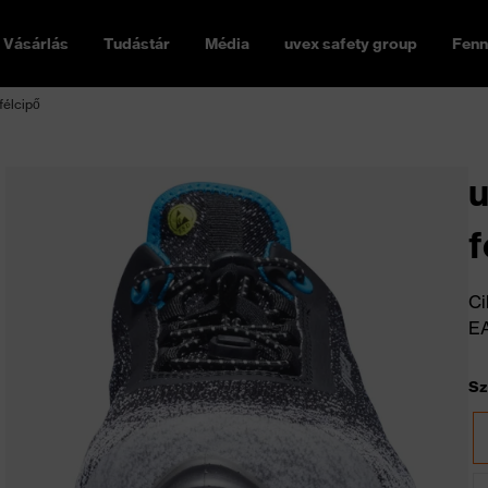
Vásárlás
Tudástár
Média
uvex safety group
Fenn
félcipő
u
f
Ci
E
Sz