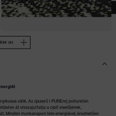
ÉSE (6)
 energiát
rgikussá válik. Az újszerű i-PUREnrj poliuretán
lületen át visszajuttatja a cipő viselőjének,
lmát. Minden munkanapon tele energiával, érezhetően