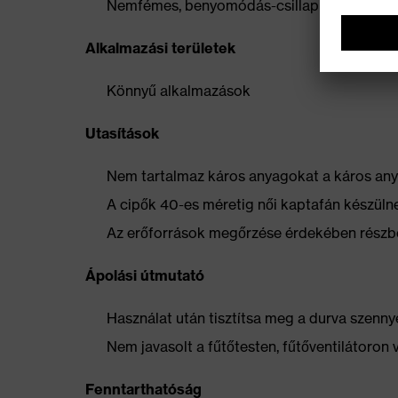
Nemfémes, benyomódás-csillapító betét, am
Alkalmazási területek
Könnyű alkalmazások
Utasítások
Nem tartalmaz káros anyagokat a káros anya
A cipők 40-es méretig női kaptafán készüln
Az erőforrások megőrzése érdekében részbe
Ápolási útmutató
Használat után tisztítsa meg a durva szennye
Nem javasolt a fűtőtesten, fűtőventilátoron 
Fenntarthatóság