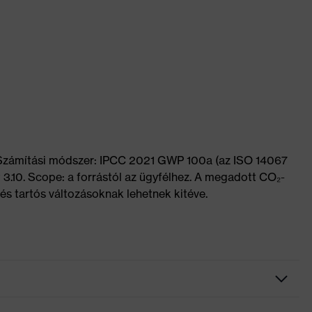
 Számítási módszer: IPCC 2021 GWP 100a (az ISO 14067
 3.10. Scope: a forrástól az ügyfélhez. A megadott CO₂-
és tartós változásoknak lehetnek kitéve.