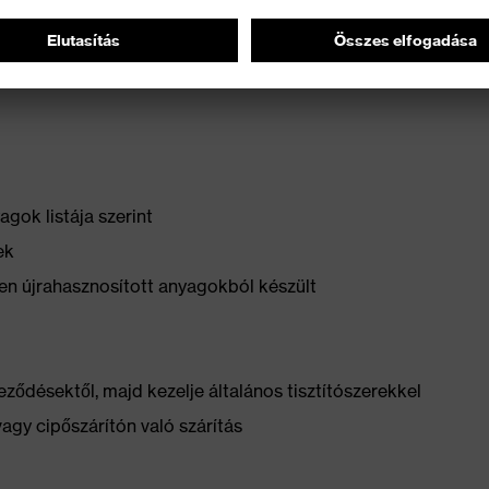
ely nem befolyásolja a cipő rugalmasságát
gok listája szerint
ek
n újrahasznosított anyagokból készült
ződésektől, majd kezelje általános tisztítószerekkel
vagy cipőszárítón való szárítás