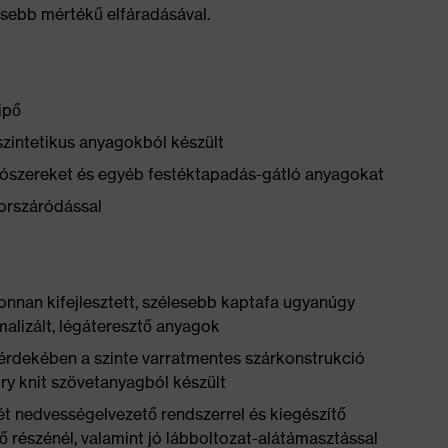
sebb mértékű elfáradásával.
ipő
szintetikus anyagokból készült
yítószereket és egyéb festéktapadás-gátló anyagokat
yorszáródással
jonnan kifejlesztett, szélesebb kaptafa ugyanúgy
malizált, légáteresztő anyagok
érdekében a szinte varratmentes szárkonstrukció
dry knit szövetanyagból készült
ét nedvességelvezető rendszerrel és kiegészítő
lső részénél, valamint jó lábboltozat-alátámasztással