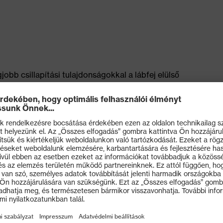
jobb csillapítási tulajdonságokkal a lábfej elülső
ergia jó visszaadása (visszapattanás) a teljes
ás&nbsp
 grip TPU külső talp a legújabb biometrikus
ten tartós és ezáltal rendkívül csúszásgátló, a profil
on történő használatra
i ellenállásra vonatkozó ESD-előírást
 anatómiailag kialakított, jó oldaltartású és nem
ak nagyobb szabadsága és az optimális illeszkedés