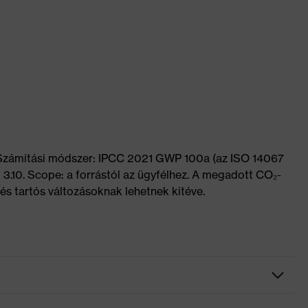
 Számítási módszer: IPCC 2021 GWP 100a (az ISO 14067
 3.10. Scope: a forrástól az ügyfélhez. A megadott CO₂-
és tartós változásoknak lehetnek kitéve.