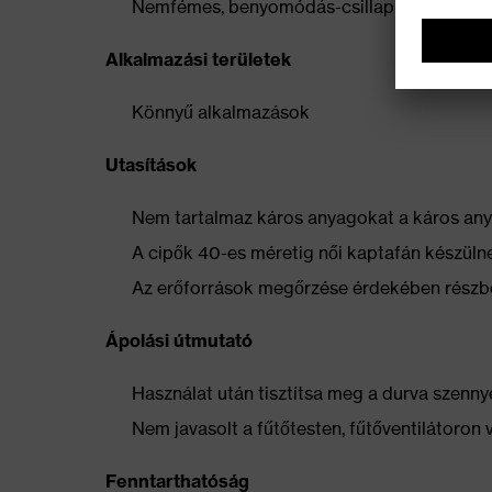
Nemfémes, benyomódás-csillapító betét, am
Alkalmazási területek
Könnyű alkalmazások
Utasítások
Nem tartalmaz káros anyagokat a káros anya
A cipők 40-es méretig női kaptafán készüln
Az erőforrások megőrzése érdekében részbe
Ápolási útmutató
Használat után tisztítsa meg a durva szennye
Nem javasolt a fűtőtesten, fűtőventilátoron 
Fenntarthatóság