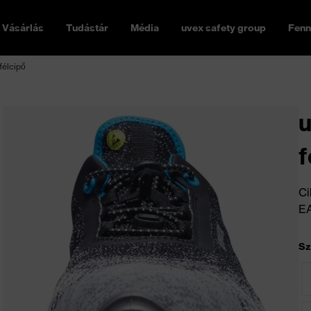
Vásárlás
Tudástár
Média
uvex safety group
Fenn
félcipő
u
f
Ci
E
Sz