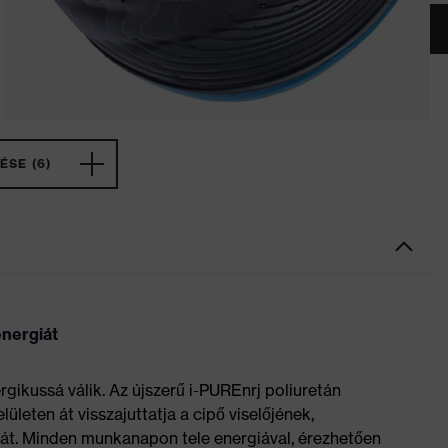
ÉSE (6)
 energiát
rgikussá válik. Az újszerű i-PUREnrj poliuretán
lületen át visszajuttatja a cipő viselőjének,
lmát. Minden munkanapon tele energiával, érezhetően