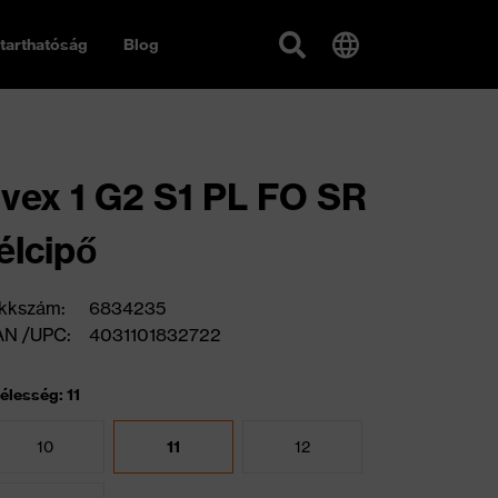
tarthatóság
Blog
vex 1 G2 S1 PL FO SR
élcipő
kkszám:
6834235
AN /UPC:
4031101832722
élesség: 11
10
11
12