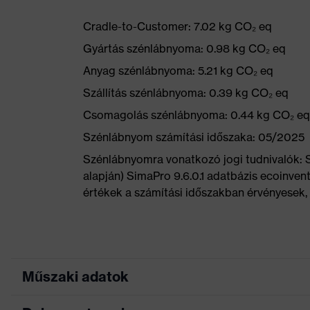
Cradle-to-Customer: 7.02 kg CO₂ eq
Gyártás szénlábnyoma: 0.98 kg CO₂ eq
Anyag szénlábnyoma: 5.21 kg CO₂ eq
Szállítás szénlábnyoma: 0.39 kg CO₂ eq
Csomagolás szénlábnyoma: 0.44 kg CO₂ eq
Szénlábnyom számítási időszaka: 05/2025
Szénlábnyomra vonatkozó jogi tudnivalók:
alapján) SimaPro 9.6.0.1 adatbázis ecoinvent
értékek a számítási időszakban érvényesek, 
Műszaki adatok