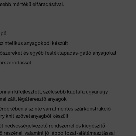
sebb mértékű elfáradásával.
ipő
szintetikus anyagokból készült
yítószereket és egyéb festéktapadás-gátló anyagokat
yorszáródással
jonnan kifejlesztett, szélesebb kaptafa ugyanúgy
malizált, légáteresztő anyagok
érdekében a szinte varratmentes szárkonstrukció
dry knit szövetanyagból készült
ét nedvességelvezető rendszerrel és kiegészítő
lső részénél, valamint jó lábboltozat-alátámasztással