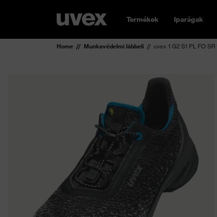
Termékek
Iparágak
Home
Munkavédelmi lábbeli
uvex 1 G2 S1 PL FO SR 