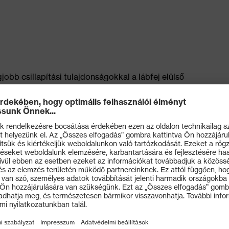
jobb csillapítási tulajdonságokkal a lábfej elülső
ergia jó visszaadása (visszapattanás) a teljes
ás&nbsp
 grip TPU külső talp a legújabb biometrikus
ten tartós és ezáltal rendkívül csúszásgátló, a profil
on történő használatra
i ellenállásra vonatkozó ESD-előírást
 anatómiailag kialakított, jó oldaltartású és nem
ak nagyobb szabadsága és az optimális illeszkedés