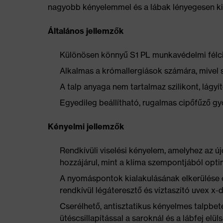
nagyobb kényelemmel és a lábak lényegesen ki
Általános jellemzők
Különösen könnyű S1 PL munkavédelmi félc
Alkalmas a krómallergiások számára, mivel 
A talp anyaga nem tartalmaz szilikont, lág
Egyedileg beállítható, rugalmas cipőfűző g
Kényelmi jellemzők
Rendkívüli viselési kényelem, amelyhez az ú
hozzájárul, mint a klíma szempontjából opti
A nyomáspontok kialakulásának elkerülése 
rendkívül légáteresztő és víztaszító uvex x-
Cserélhető, antisztatikus kényelmes talpbet
ütéscsillapítással a saroknál és a lábfej elü