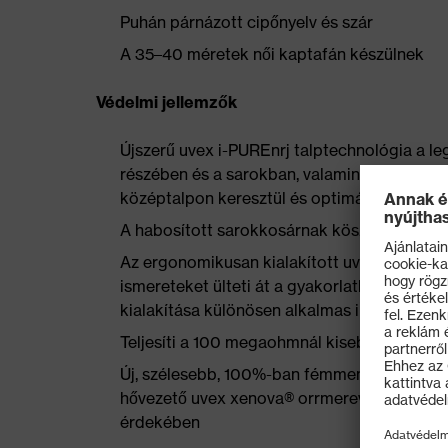
Puhán párnázott cipőnyelv és szár
A 35–40 méretek női kaptafán készülnek
Védelmi jellemzők
Újszerű uvex i-PUREnrj talptechnológia a leg
részében és a sarokban, valamint a lépési en
középtalpon keresztül és optimális stabilit
A habosított sarokkosárnak köszönhetően
Az ergonomikusan kialakított uvex x-tended
ismereteket ülteti át a gyakorlatba, kifejezet
kialakítása különösen alkalmas ipari padlók
Teljesíti a 100 megaohmnál kisebb elvezetés
Új, szélesebb, 100%-ban fémmentes, kompakt,
hővezető uvex xenova® orrmerevítő a lábujj
érdekében