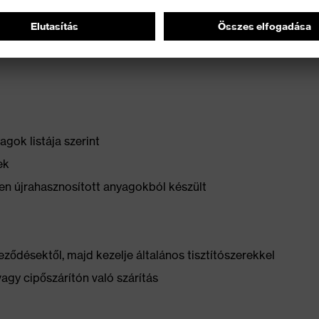
ely nem befolyásolja a cipő rugalmasságát
gok listája szerint
ek
n újrahasznosított anyagokból készült
ződésektől, majd kezelje általános tisztítószerekkel
vagy cipőszárítón való szárítás