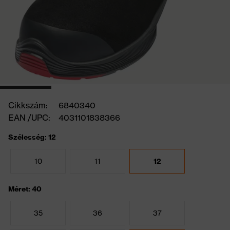
Cikkszám:
6840340
EAN /UPC:
4031101838366
Szélesség: 12
10
11
12
Méret: 40
35
36
37