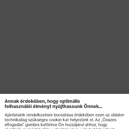
Terméktípus
Félcipők
Csúszásgátlás
SRC
Kémiai
kockázatokkal
Olajjal és benzinnel szembeni
szembeni
ellenállóság (FO)
védelem
Elektromos
kockázatokkal
Antisztatikus (A)
szembeni
védelem
Nedvességgel
A cipő felsőrészének
szembeni
vízbejutással és vízfelvétellel
védelem
szembeni ellenállósága (WRU)
Mechanikus
Energiaelnyelési képesség a
kockázatokkal