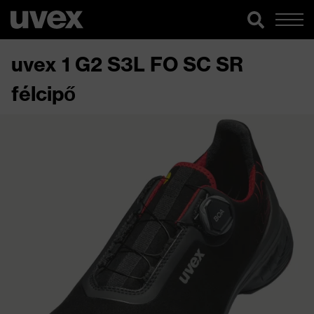
uvex 1 G2 S3L FO SC SR
félcipő