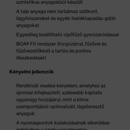
szintetikus anyagokból készült
A talp anyaga nem tartalmaz szilikont,
lágyítószereket és egyéb festéktapadás-gátló
anyagokat
Egyedileg beállítható cipőfűző gyorszáródással
BOA® Fit rendszer (forgózárral, fűzővel és
fűzővezetőkkel) a tartós és pontos
illeszkedésért
Kényelmi jellemzők
Rendkívüli viselési kényelem, amelyhez az
újonnan kifejlesztett, szélesebb kaptafa
ugyanúgy hozzájárul, mint a klíma
szempontjából optimalizált, légáteresztő
anyagok
A nyomáspontok kialakulásának elkerülése
érdekében a szinte varratmentes