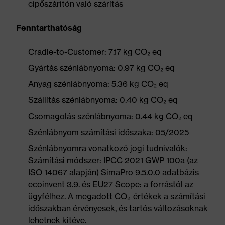
cipőszárítón való szárítás
Fenntarthatóság
Cradle-to-Customer: 7.17 kg CO₂ eq
Gyártás szénlábnyoma: 0.97 kg CO₂ eq
Anyag szénlábnyoma: 5.36 kg CO₂ eq
Szállítás szénlábnyoma: 0.40 kg CO₂ eq
Csomagolás szénlábnyoma: 0.44 kg CO₂ eq
Szénlábnyom számítási időszaka: 05/2025
Szénlábnyomra vonatkozó jogi tudnivalók:
Számítási módszer: IPCC 2021 GWP 100a (az
ISO 14067 alapján) SimaPro 9.5.0.0 adatbázis
ecoinvent 3.9. és EU27 Scope: a forrástól az
ügyfélhez. A megadott CO₂-értékek a számítási
időszakban érvényesek, és tartós változásoknak
lehetnek kitéve.