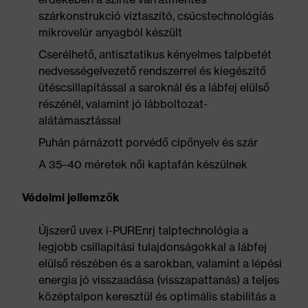
szárkonstrukció víztaszító, csúcstechnológiás
mikrovelúr anyagból készült
Cserélhető, antisztatikus kényelmes talpbetét
nedvességelvezető rendszerrel és kiegészítő
ütéscsillapítással a saroknál és a lábfej elülső
részénél, valamint jó lábboltozat-
alátámasztással
Puhán párnázott porvédő cipőnyelv és szár
A 35–40 méretek női kaptafán készülnek
Védelmi jellemzők
Újszerű uvex i-PUREnrj talptechnológia a
legjobb csillapítási tulajdonságokkal a lábfej
elülső részében és a sarokban, valamint a lépési
energia jó visszaadása (visszapattanás) a teljes
középtalpon keresztül és optimális stabilitás a