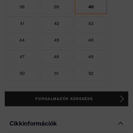
38
39
40
41
42
43
44
45
46
47
48
49
50
51
52
FORGALMAZÓK KERESÉSE
Cikkinformációk