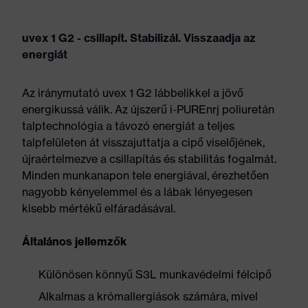
uvex 1 G2 - csillapít. Stabilizál. Visszaadja az
energiát
Az iránymutató uvex 1 G2 lábbelikkel a jövő
energikussá válik. Az újszerű i-PUREnrj poliuretán
talptechnológia a távozó energiát a teljes
talpfelületen át visszajuttatja a cipő viselőjének,
újraértelmezve a csillapítás és stabilitás fogalmát.
Minden munkanapon tele energiával, érezhetően
nagyobb kényelemmel és a lábak lényegesen
kisebb mértékű elfáradásával.
Általános jellemzők
Különösen könnyű S3L munkavédelmi félcipő
Alkalmas a krómallergiások számára, mivel