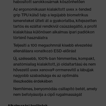
habosított sarokkosárnak köszönhetően
Az ergonomikusan kialakított uvex x-tended
grip TPU külső talp a legújabb biometrikus
ismereteket ülteti át a gyakorlatba, kifejezetten
tartós és ezáltal rendkívül csúszásgátló, a profil
kialakítása különösen alkalmas ipari padlókon
történő használatra
Teljesíti a 100 megaohmnál kisebb elvezetési
ellenállásra vonatkozó ESD-előírást
Új, szélesebb, 100%-ban fémmentes, kompakt,
anatómiailag kialakított, jó oldaltartású és nem
hővezető uvex xenova® orrmerevítő a lábujjak
nagyobb szabadsága és az optimális
illeszkedés érdekében
Nemfémes, benyomódás-csillapító betét, amely
nem befolyásolja a cipő rugalmasságát
Alkalmazási területek