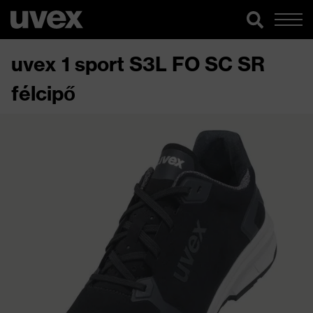
uvex 1 sport S3L FO SC SR
félcipő