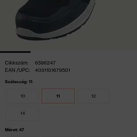
Cikkszám:
6596247
EAN /UPC:
4031101679501
Szélesség: 11
10
11
12
14
Méret: 47