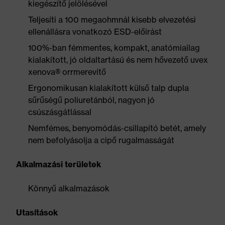
kiegészítő jelölésével
Teljesíti a 100 megaohmnál kisebb elvezetési
ellenállásra vonatkozó ESD-előírást
100%-ban fémmentes, kompakt, anatómiailag
kialakított, jó oldaltartású és nem hővezető uvex
xenova® orrmerevítő
Ergonomikusan kialakított külső talp dupla
sűrűségű poliuretánból, nagyon jó
csúszásgátlással
Nemfémes, benyomódás-csillapító betét, amely
nem befolyásolja a cipő rugalmasságát
Alkalmazási területek
Könnyű alkalmazások
Utasítások