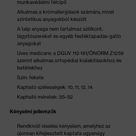
munkavédelmi félcipő
Alkalmas a krómallergiások számára, mivel
szintetikus anyagokból készült
A talp anyaga nem tartalmaz szilikont,
lágyítószereket és egyéb festéktapadás-gátló
anyagokat
Uvex medicare: a DGUV 112-191/ÖNORM Z1259
szerint alkalmas ortopédiai kialakításokhoz és
betétekhez
Szín: fekete
Kapható szélességek: 10, 11, 12, 14
Kapható méretek: 35–52
Kényelmi jellemzők
Rendkívüli viselési kényelem, amelyhez az
újonnan kifejlesztett kaptafa ugyanúgy