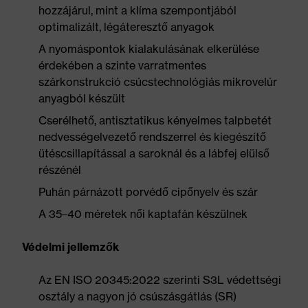
hozzájárul, mint a klíma szempontjából
optimalizált, légáteresztő anyagok
A nyomáspontok kialakulásának elkerülése
érdekében a szinte varratmentes
szárkonstrukció csúcstechnológiás mikrovelúr
anyagból készült
Cserélhető, antisztatikus kényelmes talpbetét
nedvességelvezető rendszerrel és kiegészítő
ütéscsillapítással a saroknál és a lábfej elülső
részénél
Puhán párnázott porvédő cipőnyelv és szár
A 35–40 méretek női kaptafán készülnek
Védelmi jellemzők
Az EN ISO 20345:2022 szerinti S3L védettségi
osztály a nagyon jó csúszásgátlás (SR)