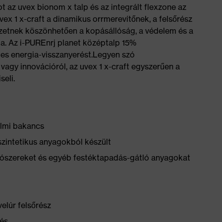
t az uvex bionom x talp és az integrált flexzone az
 uvex 1 x-craft a dinamikus orrmerevítőnek, a felsőrész
ezetnek köszönhetően a kopásállóság, a védelem és a
ja. Az i-PUREnrj planet középtalp 15%
tes energia-visszanyerést.Legyen szó
vagy innovációról, az uvex 1 x-craft egyszerűen a
seli.
lmi bakancs
szintetikus anyagokból készült
yítószereket és egyéb festéktapadás-gátló anyagokat
elúr felsőrész
és