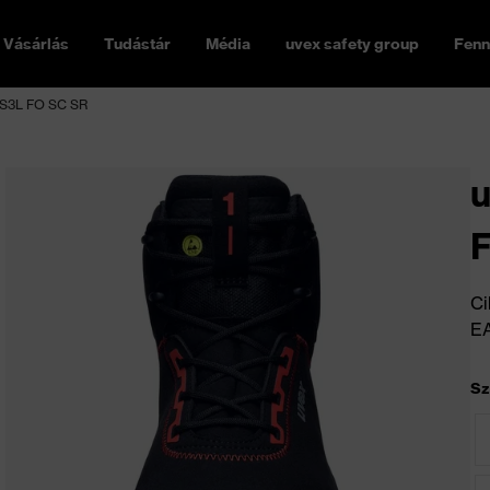
Vásárlás
Tudástár
Média
uvex safety group
Fenn
s S3L FO SC SR
u
Ci
E
Sz