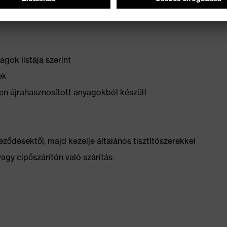
gok listája szerint
ek
n újrahasznosított anyagokból készült
ződésektől, majd kezelje általános tisztítószerekkel
vagy cipőszárítón való szárítás