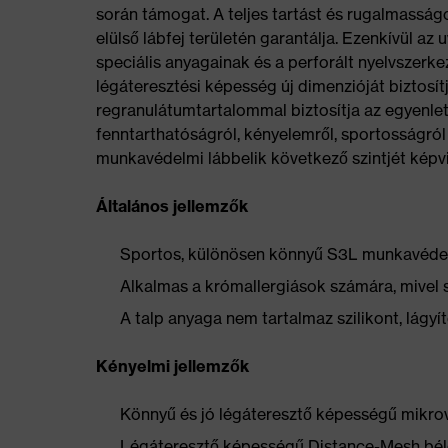
során támogat. A teljes tartást és rugalmasságo
elülső lábfej területén garantálja. Ezenkívül az
speciális anyagainak és a perforált nyelvszerk
légáteresztési képesség új dimenzióját biztosít
regranulátumtartalommal biztosítja az egyenle
fenntarthatóságról, kényelemről, sportosságról 
munkavédelmi lábbelik következő szintjét képvi
Általános jellemzők
Sportos, különösen könnyű S3L munkavéde
Alkalmas a krómallergiások számára, mivel 
A talp anyaga nem tartalmaz szilikont, lág
Kényelmi jellemzők
Könnyű és jó légáteresztő képességű mikrov
Légáteresztő képességű Distance-Mesh bél