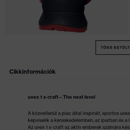
TÖBB BETÖLT
Cikkinformációk
uvex 1 x-craft – The next level
A közvetlenül a piac által inspirált, sportos uv
képviselik a kereskedelemben, az iparban és a 
Az uvex 1 x-craft az aktív emberek számára ké