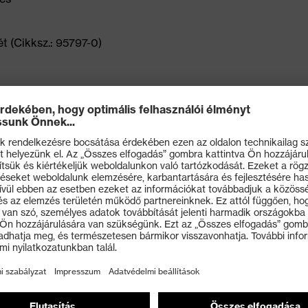
t (Cikksz.: 95797-0)
ex i-PUREnrj planet középtalp 15% újrahasznosított
talp