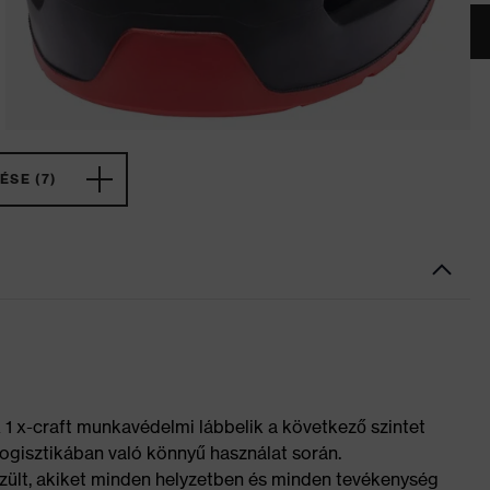
ÉSE (7)
ex 1 x-craft munkavédelmi lábbelik a következő szintet
logisztikában való könnyű használat során.
szült, akiket minden helyzetben és minden tevékenység