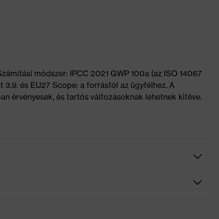
 Számítási módszer: IPCC 2021 GWP 100a (az ISO 14067
 3.9. és EU27 Scope: a forrástól az ügyfélhez. A
n érvényesek, és tartós változásoknak lehetnek kitéve.
zámára is alkalmas