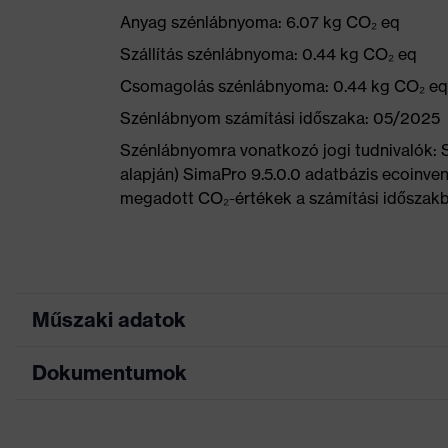
Anyag szénlábnyoma: 6.07 kg CO₂ eq
Szállítás szénlábnyoma: 0.44 kg CO₂ eq
Csomagolás szénlábnyoma: 0.44 kg CO₂ eq
Szénlábnyom számítási időszaka: 05/2025
Szénlábnyomra vonatkozó jogi tudnivalók:
alapján) SimaPro 9.5.0.0 adatbázis ecoinvent
megadott CO₂-értékek a számítási időszakba
Műszaki adatok
Dokumentumok
Keresőszín (szűrő)
fekete, piros
Allergénekkel kapcsolatos
Krómallergiások s
Adatlap
tudnivalók