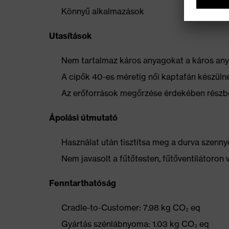
Könnyű alkalmazások
Utasítások
Nem tartalmaz káros anyagokat a káros anya
A cipők 40-es méretig női kaptafán készüln
Az erőforrások megőrzése érdekében részbe
Ápolási útmutató
Használat után tisztítsa meg a durva szennye
Nem javasolt a fűtőtesten, fűtőventilátoron 
Fenntarthatóság
Cradle-to-Customer: 7.98 kg CO₂ eq
Gyártás szénlábnyoma: 1.03 kg CO₂ eq