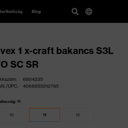
tarthatóság
Blog
vex 1 x-craft bakancs S3L
FO SC SR
kkszám:
6804235
AN /UPC:
4066853012795
élesség: 11
10
11
12