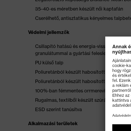
35–40-es méretben készült női kaptafán
Cserélhető, antisztatikus kényelmes talpbeté
Védelmi jellemzők
Csillapító hatású és energia-visszanyerő uv
granulátummal a gyártási feleslegből
PU külső talp
Poliuretánból készült habosított orrvédő
Poliuretánból készült habosított sarokkosár
100%-ban fémmentes orrmerevítő
Rugalmas, textilből készült szúrásálló közép
ESD szerint tanúsítva
Alkalmazási területek