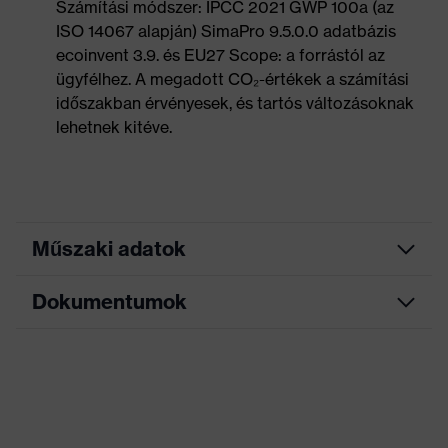
Számítási módszer: IPCC 2021 GWP 100a (az
ISO 14067 alapján) SimaPro 9.5.0.0 adatbázis
ecoinvent 3.9. és EU27 Scope: a forrástól az
ügyfélhez. A megadott CO₂-értékek a számítási
időszakban érvényesek, és tartós változásoknak
lehetnek kitéve.
Műszaki adatok
Dokumentumok
Keresőszín
fekete, piros
(szűrő)
Adatlap
Allergénekkel
Krómallergiások számára is
kapcsolatos
alkalmas
tudnivalók
EK-megfelelőségi nyilatkozat