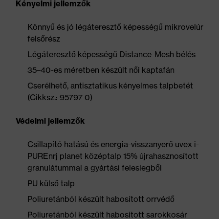
Kényelmi jellemzők
Könnyű és jó légáteresztő képességű mikrovelúr
felsőrész
Légáteresztő képességű Distance-Mesh bélés
35–40-es méretben készült női kaptafán
Cserélhető, antisztatikus kényelmes talpbetét
(Cikksz.: 95797-0)
Védelmi jellemzők
Csillapító hatású és energia-visszanyerő uvex i-
PUREnrj planet középtalp 15% újrahasznosított
granulátummal a gyártási feleslegből
PU külső talp
Poliuretánból készült habosított orrvédő
Poliuretánból készült habosított sarokkosár