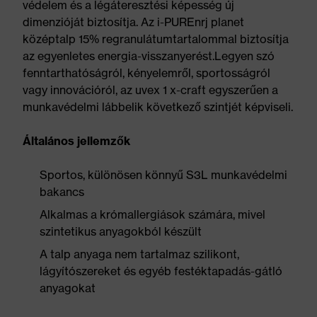
védelem és a légáteresztési képesség új
dimenzióját biztosítja. Az i-PUREnrj planet
középtalp 15% regranulátumtartalommal biztosítja
az egyenletes energia-visszanyerést.Legyen szó
fenntarthatóságról, kényelemről, sportosságról
vagy innovációról, az uvex 1 x-craft egyszerűen a
munkavédelmi lábbelik következő szintjét képviseli.
Általános jellemzők
Sportos, különösen könnyű S3L munkavédelmi
bakancs
Alkalmas a krómallergiások számára, mivel
szintetikus anyagokból készült
A talp anyaga nem tartalmaz szilikont,
lágyítószereket és egyéb festéktapadás-gátló
anyagokat