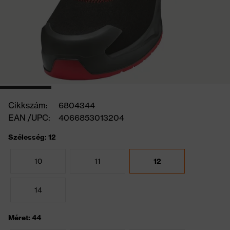
Cikkszám:
6804344
EAN /UPC:
4066853013204
Szélesség: 12
10
11
12
14
Méret: 44