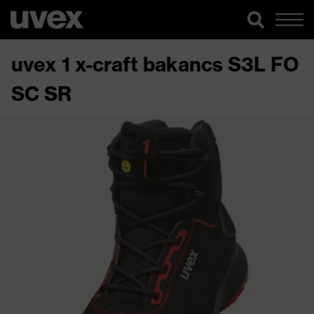
uvex 1 x-craft bakancs S3L FO
SC SR