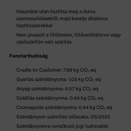
Használat után tisztítsa meg a durva
szennyeződésektől, majd kezelje általános
tisztítószerekkel
Nem javasolt a fűtőtesten, fűtőventilátoron vagy
cipőszárítón való szárítás
Fenntarthatóság
Cradle-to-Customer: 7.98 kg CO₂ eq
Gyártás szénlábnyoma: 1.03 kg CO₂ eq
Anyag szénlábnyoma: 6.07 kg CO₂ eq
Szállítás szénlábnyoma: 0.44 kg CO₂ eq
Csomagolás szénlábnyoma: 0.44 kg CO₂ eq
Szénlábnyom számítási időszaka: 05/2025
Szénlábnyomra vonatkozó jogi tudnivalók: