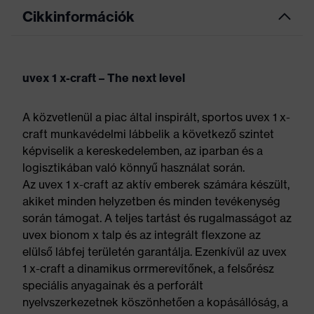
Cikkinformációk
uvex 1 x-craft – The next level
A közvetlenül a piac által inspirált, sportos uvex 1 x-
craft munkavédelmi lábbelik a következő szintet
képviselik a kereskedelemben, az iparban és a
logisztikában való könnyű használat során.
Az uvex 1 x-craft az aktív emberek számára készült,
akiket minden helyzetben és minden tevékenység
során támogat. A teljes tartást és rugalmasságot az
uvex bionom x talp és az integrált flexzone az
elülső lábfej területén garantálja. Ezenkívül az uvex
1 x-craft a dinamikus orrmerevítőnek, a felsőrész
speciális anyagainak és a perforált
nyelvszerkezetnek köszönhetően a kopásállóság, a