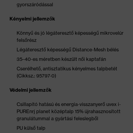
gyorszáródással
Kényelmi jellemzők
Könnyű és jó légáteresztő képességű mikrovelúr
felsőrész
Légáteresztő képességű Distance-Mesh bélés
35–40-es méretben készült női kaptafán
Cserélhető, antisztatikus kényelmes talpbetét
(Cikksz.: 95797-0)
Védelmi jellemzők
Csillapító hatású és energia-visszanyerő uvex i-
PUREnrj planet középtalp 15% újrahasznosított
granulátummal a gyártási feleslegből
PU külső talp