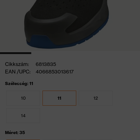
Cikkszám:
6813835
EAN /UPC:
4066853013617
Szélesség: 11
10
11
12
14
Méret: 35