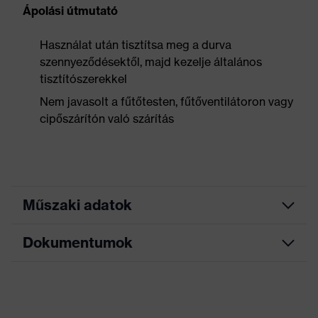
Ápolási útmutató
Használat után tisztítsa meg a durva
szennyeződésektől, majd kezelje általános
tisztítószerekkel
Nem javasolt a fűtőtesten, fűtőventilátoron vagy
cipőszárítón való szárítás
Műszaki adatok
Dokumentumok
Keresőszín
fekete, kék
(szűrő)
Adatlap
Allergénekkel
Krómallergiások számára is
kapcsolatos
alkalmas
tudnivalók