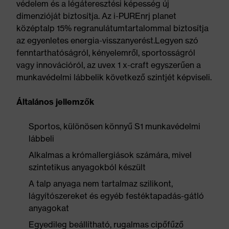
védelem és a légáteresztési képesség új
dimenzióját biztosítja. Az i-PUREnrj planet
középtalp 15% regranulátumtartalommal biztosítja
az egyenletes energia-visszanyerést.Legyen szó
fenntarthatóságról, kényelemről, sportosságról
vagy innovációról, az uvex 1 x-craft egyszerűen a
munkavédelmi lábbelik következő szintjét képviseli.
Általános jellemzők
Sportos, különösen könnyű S1 munkavédelmi
lábbeli
Alkalmas a krómallergiások számára, mivel
szintetikus anyagokból készült
A talp anyaga nem tartalmaz szilikont,
lágyítószereket és egyéb festéktapadás-gátló
anyagokat
Egyedileg beállítható, rugalmas cipőfűző