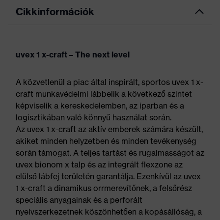
Cikkinformációk
uvex 1 x-craft – The next level
A közvetlenül a piac által inspirált, sportos uvex 1 x-
craft munkavédelmi lábbelik a következő szintet
képviselik a kereskedelemben, az iparban és a
logisztikában való könnyű használat során.
Az uvex 1 x-craft az aktív emberek számára készült,
akiket minden helyzetben és minden tevékenység
során támogat. A teljes tartást és rugalmasságot az
uvex bionom x talp és az integrált flexzone az
elülső lábfej területén garantálja. Ezenkívül az uvex
1 x-craft a dinamikus orrmerevítőnek, a felsőrész
speciális anyagainak és a perforált
nyelvszerkezetnek köszönhetően a kopásállóság, a