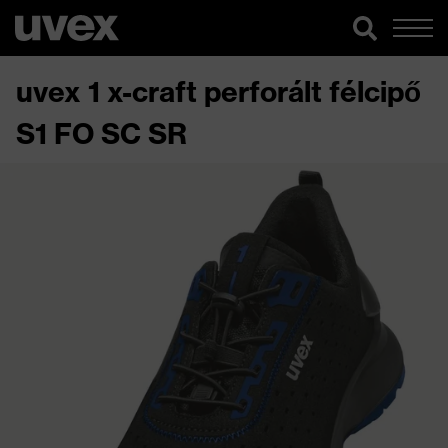
uvex 1 x-craft perforált félcipő
S1 FO SC SR