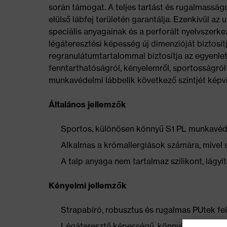
során támogat. A teljes tartást és rugalmasságo
elülső lábfej területén garantálja. Ezenkívül az
speciális anyagainak és a perforált nyelvszerk
légáteresztési képesség új dimenzióját biztosít
regranulátumtartalommal biztosítja az egyenle
fenntarthatóságról, kényelemről, sportosságról 
munkavédelmi lábbelik következő szintjét képvi
Általános jellemzők
Sportos, különösen könnyű S1 PL munkavé
Alkalmas a krómallergiások számára, mivel 
A talp anyaga nem tartalmaz szilikont, lág
Kényelmi jellemzők
Strapabíró, robusztus és rugalmas PUtek fels
Légáteresztő képességű, könnyű hasadásgá