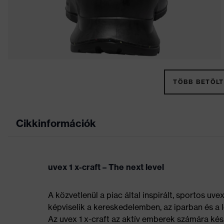
TÖBB BETÖLT
Cikkinformációk
uvex 1 x-craft – The next level
A közvetlenül a piac által inspirált, sportos uv
képviselik a kereskedelemben, az iparban és a 
Az uvex 1 x-craft az aktív emberek számára ké