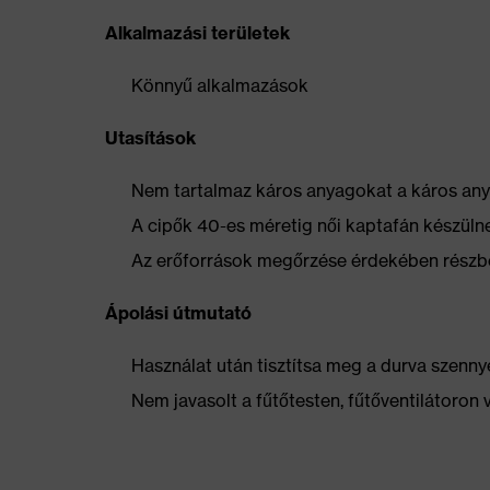
Alkalmazási területek
Könnyű alkalmazások
Utasítások
Nem tartalmaz káros anyagokat a káros anya
A cipők 40-es méretig női kaptafán készüln
Az erőforrások megőrzése érdekében részbe
Ápolási útmutató
Használat után tisztítsa meg a durva szennye
Nem javasolt a fűtőtesten, fűtőventilátoron 