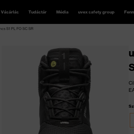
Vásárlás
Tudástár
Média
uvex safety group
Fenn
ancs S1 PL FO SC SR
u
S
Ci
E
Sz