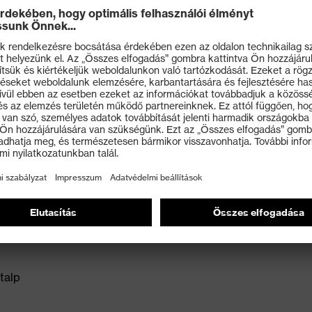
és
t (Cikksz.: 95797-0)
ex i-PUREnrj planet középtalp 15% újrahasznosított
ső talp 10% újrahasznosított granulátummal a gyártási
talp