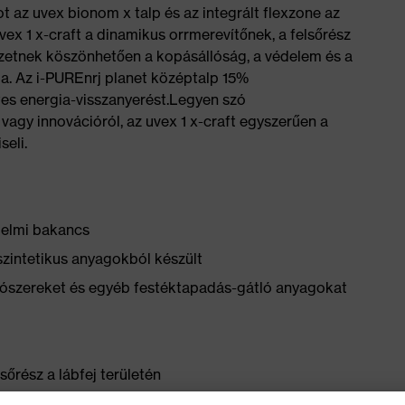
t az uvex bionom x talp és az integrált flexzone az
 uvex 1 x-craft a dinamikus orrmerevítőnek, a felsőrész
ezetnek köszönhetően a kopásállóság, a védelem és a
ja. Az i-PUREnrj planet középtalp 15%
tes energia-visszanyerést.Legyen szó
vagy innovációról, az uvex 1 x-craft egyszerűen a
seli.
delmi bakancs
szintetikus anyagokból készült
yítószereket és egyéb festéktapadás-gátló anyagokat
őrész a lábfej területén
tló szövet