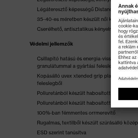
Légáteresztő képességű Distance-Mesh bél
35–40-es méretben készült női kaptafán
Cserélhető, antisztatikus kényelmes talpbeté
Védelmi jellemzők
Csillapító hatású és energia-visszanyerő uv
granulátummal a gyártási feleslegből
Kopásálló uvex xtended grip planet TPU kül
feleslegből
Poliuretánból készült habosított orrvédő
Poliuretánból készült habosított sarokkosár
100%-ban fémmentes orrmerevítő
Rugalmas, textilből készült szúrásálló közép
ESD szerint tanúsítva