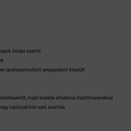
gok listája szerint
ek
n újrahasznosított anyagokból készült
ződésektől, majd kezelje általános tisztítószerekkel
vagy cipőszárítón való szárítás