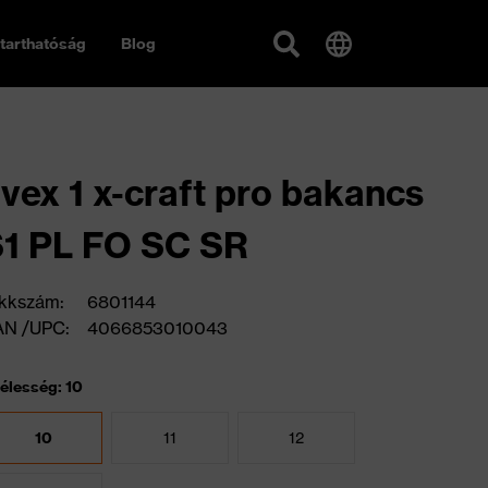
tarthatóság
Blog
vex 1 x-craft pro bakancs
1 PL FO SC SR
kkszám:
6801144
AN /UPC:
4066853010043
élesség: 10
10
11
12