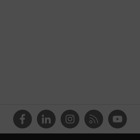
 lábbeli
 PU/TPU uvex x-tended grip planet
2 + A1:2024
ásgátló textil
eli