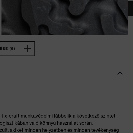
ÉSE (6)
ex 1 x-craft munkavédelmi lábbelik a következő szintet
logisztikában való könnyű használat során.
szült, akiket minden helyzetben és minden tevékenység