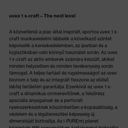
uvex 1 x-craft – The next level
A közvetlenül a piac által inspirált, sportos uvex 1 x-
craft munkavédelmi lábbelik a következő szintet
képviselik a kereskedelemben, az iparban és a
logisztikában való könnyű használat során. Az uvex
1 x-craft az aktív emberek számára készült, akiket
minden helyzetben és minden tevékenység során
támogat. A teljes tartást és rugalmasságot az uvex
bionom x talp és az integrált flexzone az elülső
lábfej területén garantálja. Ezenkívül az uvex 1 x-
craft a dinamikus orrmerevítőnek, a felsőrész
speciális anyagainak és a perforált
nyelvszerkezetnek köszönhetően a kopásállóság, a
védelem és a légáteresztési képesség új
dimenzióját biztosítja. Az i-PUREnrj planet
középtalp 15% regranulátum-tartalommal biztosítja