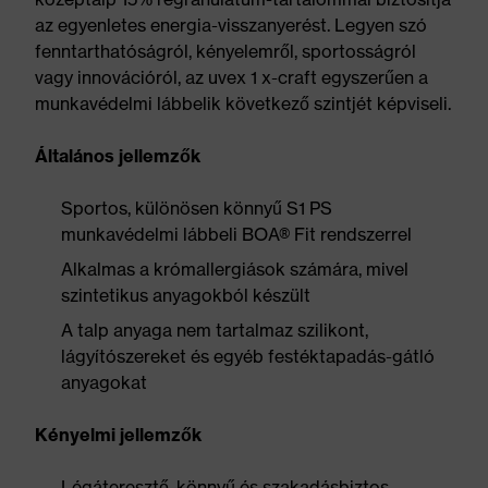
az egyenletes energia-visszanyerést. Legyen szó
fenntarthatóságról, kényelemről, sportosságról
vagy innovációról, az uvex 1 x-craft egyszerűen a
munkavédelmi lábbelik következő szintjét képviseli.
Általános jellemzők
Sportos, különösen könnyű S1 PS
munkavédelmi lábbeli BOA® Fit rendszerrel
Alkalmas a krómallergiások számára, mivel
szintetikus anyagokból készült
A talp anyaga nem tartalmaz szilikont,
lágyítószereket és egyéb festéktapadás-gátló
anyagokat
Kényelmi jellemzők
Légáteresztő, könnyű és szakadásbiztos