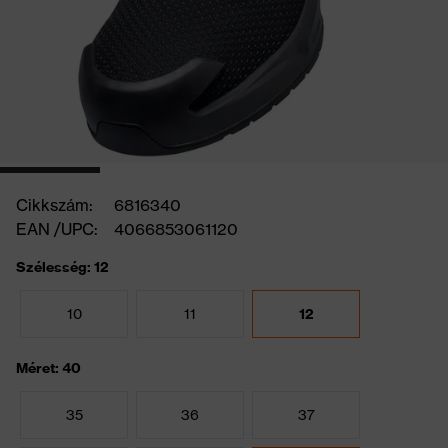
Cikkszám:
6816340
EAN /UPC:
4066853061120
Szélesség: 12
10
11
12
Méret: 40
35
36
37