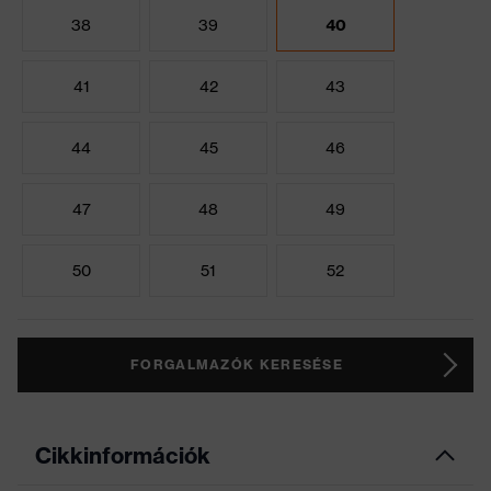
38
39
40
41
42
43
44
45
46
47
48
49
50
51
52
FORGALMAZÓK KERESÉSE
Cikkinformációk