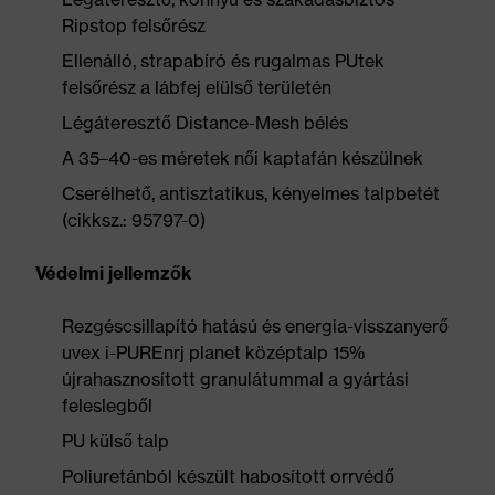
Ripstop felsőrész
Ellenálló, strapabíró és rugalmas PUtek
felsőrész a lábfej elülső területén
Légáteresztő Distance-Mesh bélés
A 35–40-es méretek női kaptafán készülnek
Cserélhető, antisztatikus, kényelmes talpbetét
(cikksz.: 95797-0)
Védelmi jellemzők
Rezgéscsillapító hatású és energia-visszanyerő
uvex i-PUREnrj planet középtalp 15%
újrahasznosított granulátummal a gyártási
feleslegből
PU külső talp
Poliuretánból készült habosított orrvédő