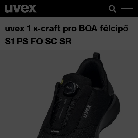
uvex 1 x-craft pro BOA félcipő
S1 PS FO SC SR