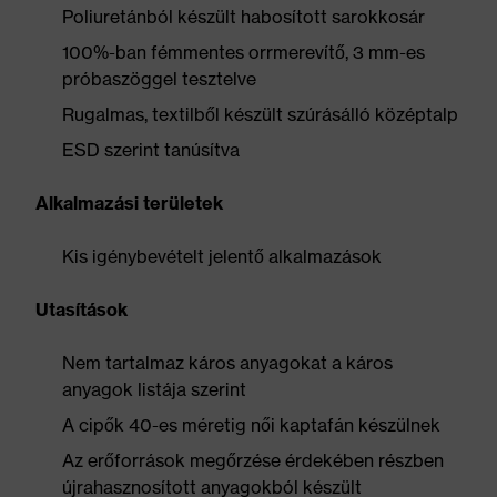
Poliuretánból készült habosított sarokkosár
100%-ban fémmentes orrmerevítő, 3 mm-es
próbaszöggel tesztelve
Rugalmas, textilből készült szúrásálló középtalp
ESD szerint tanúsítva
Alkalmazási területek
Kis igénybevételt jelentő alkalmazások
Utasítások
Nem tartalmaz káros anyagokat a káros
anyagok listája szerint
A cipők 40-es méretig női kaptafán készülnek
Az erőforrások megőrzése érdekében részben
újrahasznosított anyagokból készült