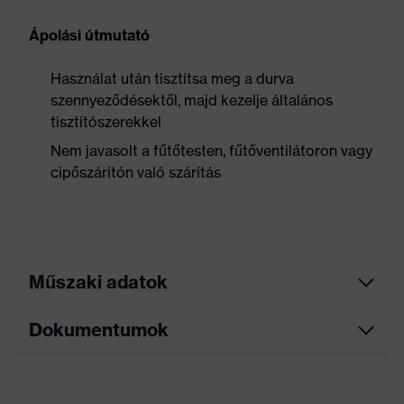
Ápolási útmutató
Használat után tisztítsa meg a durva
szennyeződésektől, majd kezelje általános
tisztítószerekkel
Nem javasolt a fűtőtesten, fűtőventilátoron vagy
cipőszárítón való szárítás
Műszaki adatok
Dokumentumok
Keresőszín
fekete
(szűrő)
Adatlap
Allergénekkel
Krómallergiások számára is