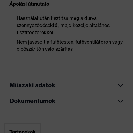
Ápolási útmutató
Használat után tisztítsa meg a durva
szennyeződésektől, majd kezelje általános
tisztítószerekkel
Nem javasolt a fűtőtesten, fűtőventilátoron vagy
cipőszárítón való szárítás
Műszaki adatok
Dokumentumok
Keresőszín
fekete, piros
(szűrő)
Mérettáblázat
Allergénekkel
Krómallergiások számára is
kapcsolatos
Adatlap
alkalmas
Tartozékok
tudnivalók