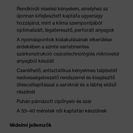
Rendkívüli viselési kényelem, amelyhez az
újonnan kifejlesztett kaptafa ugyanúgy
hozzájárul, mint a klíma szempontjából
optimalizált, légáteresztő, perforált anyagok
A nyomáspontok kialakulásának elkerülése
érdekében a szinte varratmentes
szárkonstrukció csúcstechnológiás mikrovelúr
anyagból készült
Cserélhető, antisztatikus kényelmes talpbetét
nedvességelvezető rendszerrel és kiegészítő
ütéscsillapítással a saroknál és a lábfej elülső
részénél
Puhán párnázott cipőnyelv és szár
A 35–40 méretek női kaptafán készülnek
Védelmi jellemzők