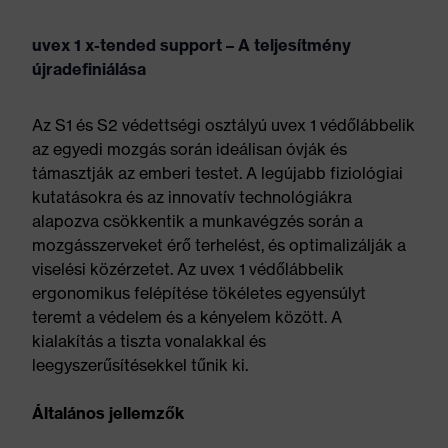
uvex 1 x-tended support – A teljesítmény
újradefiniálása
Az S1 és S2 védettségi osztályú uvex 1 védőlábbelik
az egyedi mozgás során ideálisan óvják és
támasztják az emberi testet. A legújabb fiziológiai
kutatásokra és az innovatív technológiákra
alapozva csökkentik a munkavégzés során a
mozgásszerveket érő terhelést, és optimalizálják a
viselési közérzetet. Az uvex 1 védőlábbelik
ergonomikus felépítése tökéletes egyensúlyt
teremt a védelem és a kényelem között. A
kialakítás a tiszta vonalakkal és
leegyszerűsítésekkel tűnik ki.
Általános jellemzők