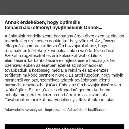
uvex xenova® műanyag
Kapli
orrbetét
Termékek
Védőszemüvegek
Védősisakok
Védőkesztyűk
Munkavédelmi lábbeli
Személyre szabott egyéni védőeszközök
Légzésvédő álarcok
Hallásvédelem