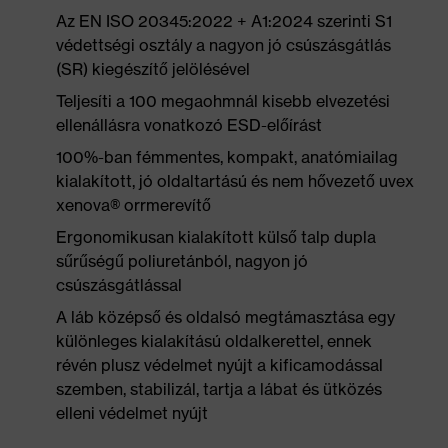
Az EN ISO 20345:2022 + A1:2024 szerinti S1
védettségi osztály a nagyon jó csúszásgátlás
(SR) kiegészítő jelölésével
Teljesíti a 100 megaohmnál kisebb elvezetési
ellenállásra vonatkozó ESD-előírást
100%-ban fémmentes, kompakt, anatómiailag
kialakított, jó oldaltartású és nem hővezető uvex
xenova® orrmerevítő
Ergonomikusan kialakított külső talp dupla
sűrűségű poliuretánból, nagyon jó
csúszásgátlással
A láb középső és oldalsó megtámasztása egy
különleges kialakítású oldalkerettel, ennek
révén plusz védelmet nyújt a kificamodással
szemben, stabilizál, tartja a lábat és ütközés
elleni védelmet nyújt