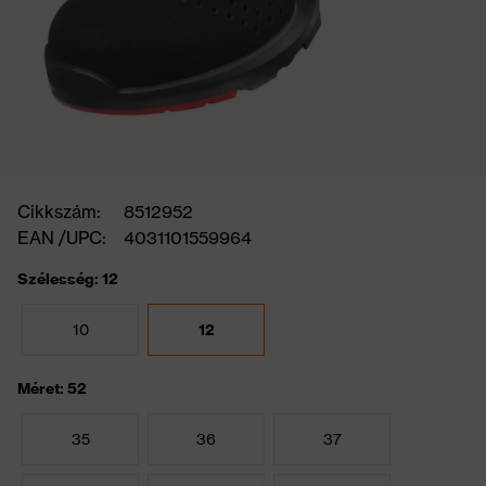
Cikkszám:
8512952
EAN /UPC:
4031101559964
Szélesség: 12
10
12
Méret: 52
35
36
37