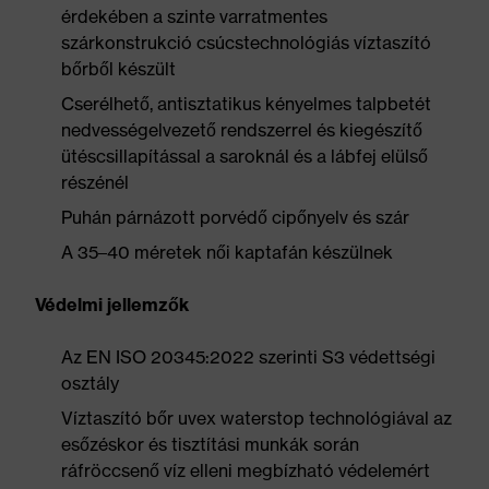
érdekében a szinte varratmentes
szárkonstrukció csúcstechnológiás víztaszító
bőrből készült
Cserélhető, antisztatikus kényelmes talpbetét
nedvességelvezető rendszerrel és kiegészítő
ütéscsillapítással a saroknál és a lábfej elülső
részénél
Puhán párnázott porvédő cipőnyelv és szár
A 35–40 méretek női kaptafán készülnek
Védelmi jellemzők
Az EN ISO 20345:2022 szerinti S3 védettségi
osztály
Víztaszító bőr uvex waterstop technológiával az
esőzéskor és tisztítási munkák során
ráfröccsenő víz elleni megbízható védelemért