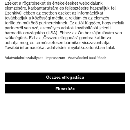
Termékek
Záródás
Cipőfűző
Védőszemüvegek
uvex xenova® műanyag
Kapli
Védősisakok
orrbetét
Védőkesztyűk
Munkavédelmi lábbeli
Személyre szabott egyéni védőeszközök
Légzésvédő álarcok
Hallásvédelem
Védő- és munkaruházat
Terméktanácsadás
Tetőtől talpig: uvex Safety Expert System
Kézvédelem: uvex Chemical Expert System