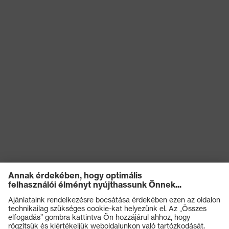
kockázatokkal
Antisztatikus (A)
szembeni
védelem
Nedvességgel
A cipő felsőrészének
szembeni
vízbejutással és vízfelvétellel
védelem
szembeni ellenállósága (WRU)
Mechanikus
Kificamodással szembeni
kockázatokkal
védelem, Energiaelnyelési
szembeni
képesség a sarokrészen (E),
védelem
Benyomódás-csillapítás (P)
Védelmi osztály
S3
Talp
uvex 2
uvex climazone, uvex
uvex technológia
waterstop, uvex medicare, uvex
xenova® rendszer