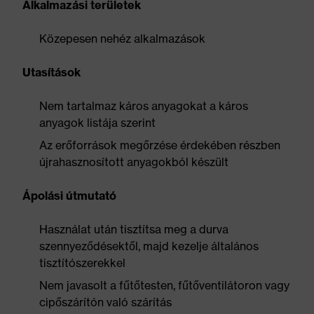
Alkalmazási területek
Közepesen nehéz alkalmazások
Utasítások
Nem tartalmaz káros anyagokat a káros
anyagok listája szerint
Az erőforrások megőrzése érdekében részben
újrahasznosított anyagokból készült
Ápolási útmutató
Használat után tisztítsa meg a durva
szennyeződésektől, majd kezelje általános
tisztítószerekkel
Nem javasolt a fűtőtesten, fűtőventilátoron vagy
cipőszárítón való szárítás