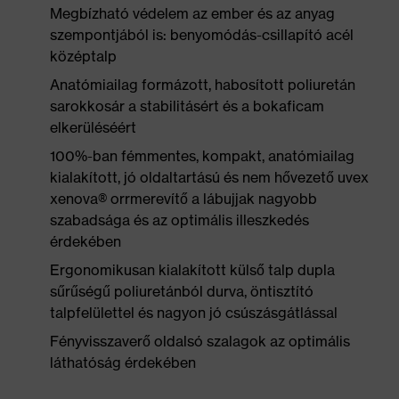
Megbízható védelem az ember és az anyag
szempontjából is: benyomódás-csillapító acél
középtalp
Anatómiailag formázott, habosított poliuretán
sarokkosár a stabilitásért és a bokaficam
elkerüléséért
100%-ban fémmentes, kompakt, anatómiailag
kialakított, jó oldaltartású és nem hővezető uvex
xenova® orrmerevítő a lábujjak nagyobb
szabadsága és az optimális illeszkedés
érdekében
Ergonomikusan kialakított külső talp dupla
sűrűségű poliuretánból durva, öntisztító
talpfelülettel és nagyon jó csúszásgátlással
Fényvisszaverő oldalsó szalagok az optimális
láthatóság érdekében