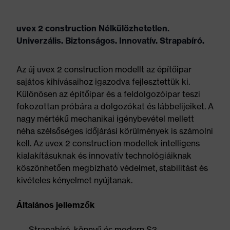
uvex 2 construction Nélkülözhetetlen.
Univerzális. Biztonságos. Innovatív. Strapabíró.
Az új uvex 2 construction modellt az építőipar
sajátos kihívásaihoz igazodva fejlesztettük ki.
Különösen az építőipar és a feldolgozóipar teszi
fokozottan próbára a dolgozókat és lábbelijeiket. A
nagy mértékű mechanikai igénybevétel mellett
néha szélsőséges időjárási körülmények is számolni
kell. Az uvex 2 construction modellek intelligens
kialakításuknak és innovatív technológiáiknak
köszönhetően megbízható védelmet, stabilitást és
kivételes kényelmet nyújtanak.
Általános jellemzők
Strapabíró, könnyű és modern S3