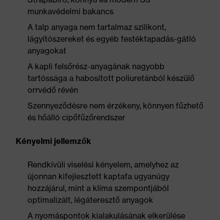
munkavédelmi bakancs
A talp anyaga nem tartalmaz szilikont,
lágyítószereket és egyéb festéktapadás-gátló
anyagokat
A kapli felsőrész-anyagának nagyobb
tartóssága a habosított poliuretánból készülő
orrvédő révén
Szennyeződésre nem érzékeny, könnyen fűzhető
és hőálló cipőfűzőrendszer
Kényelmi jellemzők
Rendkívüli viselési kényelem, amelyhez az
újonnan kifejlesztett kaptafa ugyanúgy
hozzájárul, mint a klíma szempontjából
optimalizált, légáteresztő anyagok
A nyomáspontok kialakulásának elkerülése