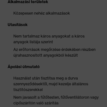
Alkalmazási területek
Közepesen nehéz alkalmazások
Utasítások
Nem tartalmaz káros anyagokat a káros
anyagok listája szerint
Az erőforrások megőrzése érdekében részben
újrahasznosított anyagokból készült
Ápolási útmutató
Használat után tisztítsa meg a durva
szennyeződésektől, majd kezelje általános
tisztítószerekkel
Nem javasolt a fűtőtesten, fűtőventilátoron vagy
cipőszárítón való szárítás