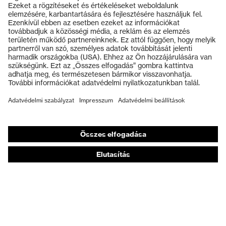
Termékek
Záródás
Cipőfűző
Védőszemüvegek
uvex xenova® műanyag
Kapli
Védősisakok
orrbetét
Védőkesztyűk
Munkavédelmi lábbeli
Személyre szabott egyéni védőeszközök
Légzésvédő álarcok
Hallásvédelem
Védő- és munkaruházat
Terméktanácsadás
Tetőtől talpig: uvex Safety Expert System
Kézvédelem: uvex Chemical Expert System