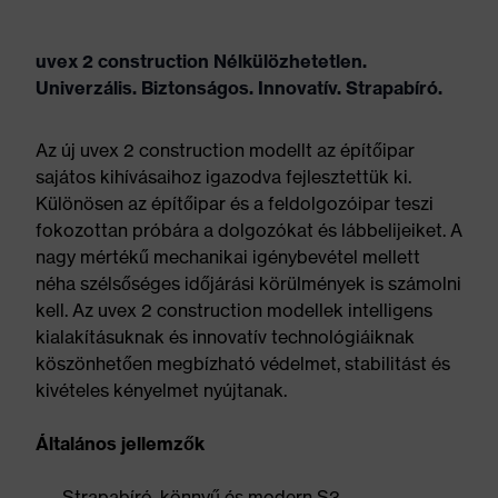
uvex 2 construction Nélkülözhetetlen.
Univerzális. Biztonságos. Innovatív. Strapabíró.
Az új uvex 2 construction modellt az építőipar
sajátos kihívásaihoz igazodva fejlesztettük ki.
Különösen az építőipar és a feldolgozóipar teszi
fokozottan próbára a dolgozókat és lábbelijeiket. A
nagy mértékű mechanikai igénybevétel mellett
néha szélsőséges időjárási körülmények is számolni
kell. Az uvex 2 construction modellek intelligens
kialakításuknak és innovatív technológiáiknak
köszönhetően megbízható védelmet, stabilitást és
kivételes kényelmet nyújtanak.
Általános jellemzők
Strapabíró, könnyű és modern S3