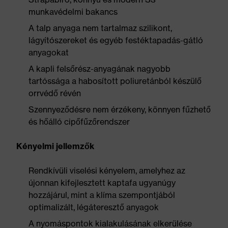
munkavédelmi bakancs
A talp anyaga nem tartalmaz szilikont,
lágyítószereket és egyéb festéktapadás-gátló
anyagokat
A kapli felsőrész-anyagának nagyobb
tartóssága a habosított poliuretánból készülő
orrvédő révén
Szennyeződésre nem érzékeny, könnyen fűzhető
és hőálló cipőfűzőrendszer
Kényelmi jellemzők
Rendkívüli viselési kényelem, amelyhez az
újonnan kifejlesztett kaptafa ugyanúgy
hozzájárul, mint a klíma szempontjából
optimalizált, légáteresztő anyagok
A nyomáspontok kialakulásának elkerülése