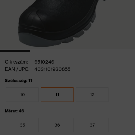
Cikkszám:
6510246
EAN /UPC:
4031101930855
Szélesség: 11
10
11
12
Méret: 46
35
36
37