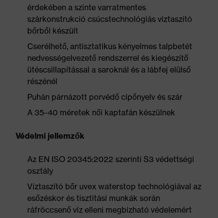
érdekében a szinte varratmentes
szárkonstrukció csúcstechnológiás víztaszító
bőrből készült
Cserélhető, antisztatikus kényelmes talpbetét
nedvességelvezető rendszerrel és kiegészítő
ütéscsillapítással a saroknál és a lábfej elülső
részénél
Puhán párnázott porvédő cipőnyelv és szár
A 35–40 méretek női kaptafán készülnek
Védelmi jellemzők
Az EN ISO 20345:2022 szerinti S3 védettségi
osztály
Víztaszító bőr uvex waterstop technológiával az
esőzéskor és tisztítási munkák során
ráfröccsenő víz elleni megbízható védelemért