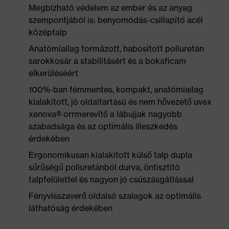
Megbízható védelem az ember és az anyag
szempontjából is: benyomódás-csillapító acél
középtalp
Anatómiailag formázott, habosított poliuretán
sarokkosár a stabilitásért és a bokaficam
elkerüléséért
100%-ban fémmentes, kompakt, anatómiailag
kialakított, jó oldaltartású és nem hővezető uvex
xenova® orrmerevítő a lábujjak nagyobb
szabadsága és az optimális illeszkedés
érdekében
Ergonomikusan kialakított külső talp dupla
sűrűségű poliuretánból durva, öntisztító
talpfelülettel és nagyon jó csúszásgátlással
Fényvisszaverő oldalsó szalagok az optimális
láthatóság érdekében