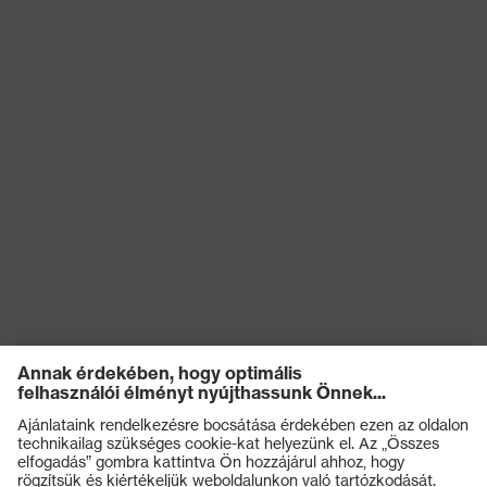
kockázatokkal
Antisztatikus (A)
szembeni
védelem
Nedvességgel
A cipő felsőrészének
szembeni
vízbejutással és vízfelvétellel
védelem
szembeni ellenállósága (WRU)
Mechanikus
Kificamodással szembeni
kockázatokkal
védelem, Energiaelnyelési
szembeni
képesség a sarokrészen (E),
védelem
Benyomódás-csillapítás (P)
Védelmi osztály
S3
Talp
uvex 2
uvex climazone, uvex
uvex technológia
waterstop, uvex medicare, uvex
xenova® rendszer