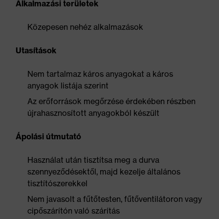
Alkalmazási területek
Közepesen nehéz alkalmazások
Utasítások
Nem tartalmaz káros anyagokat a káros
anyagok listája szerint
Az erőforrások megőrzése érdekében részben
újrahasznosított anyagokból készült
Ápolási útmutató
Használat után tisztítsa meg a durva
szennyeződésektől, majd kezelje általános
tisztítószerekkel
Nem javasolt a fűtőtesten, fűtőventilátoron vagy
cipőszárítón való szárítás