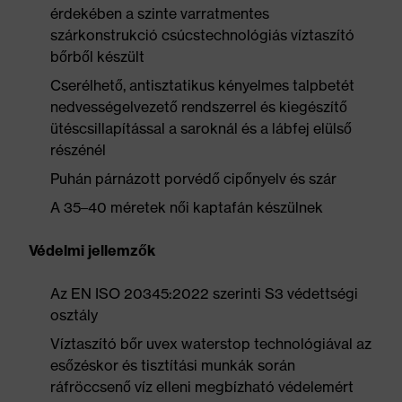
érdekében a szinte varratmentes
szárkonstrukció csúcstechnológiás víztaszító
bőrből készült
Cserélhető, antisztatikus kényelmes talpbetét
nedvességelvezető rendszerrel és kiegészítő
ütéscsillapítással a saroknál és a lábfej elülső
részénél
Puhán párnázott porvédő cipőnyelv és szár
A 35–40 méretek női kaptafán készülnek
Védelmi jellemzők
Az EN ISO 20345:2022 szerinti S3 védettségi
osztály
Víztaszító bőr uvex waterstop technológiával az
esőzéskor és tisztítási munkák során
ráfröccsenő víz elleni megbízható védelemért