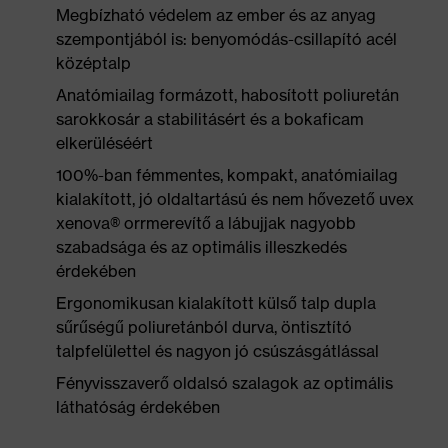
Megbízható védelem az ember és az anyag
szempontjából is: benyomódás-csillapító acél
középtalp
Anatómiailag formázott, habosított poliuretán
sarokkosár a stabilitásért és a bokaficam
elkerüléséért
100%-ban fémmentes, kompakt, anatómiailag
kialakított, jó oldaltartású és nem hővezető uvex
xenova® orrmerevítő a lábujjak nagyobb
szabadsága és az optimális illeszkedés
érdekében
Ergonomikusan kialakított külső talp dupla
sűrűségű poliuretánból durva, öntisztító
talpfelülettel és nagyon jó csúszásgátlással
Fényvisszaverő oldalsó szalagok az optimális
láthatóság érdekében