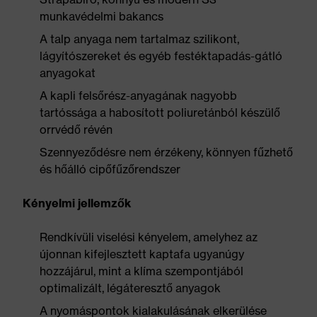
munkavédelmi bakancs
A talp anyaga nem tartalmaz szilikont,
lágyítószereket és egyéb festéktapadás-gátló
anyagokat
A kapli felsőrész-anyagának nagyobb
tartóssága a habosított poliuretánból készülő
orrvédő révén
Szennyeződésre nem érzékeny, könnyen fűzhető
és hőálló cipőfűzőrendszer
Kényelmi jellemzők
Rendkívüli viselési kényelem, amelyhez az
újonnan kifejlesztett kaptafa ugyanúgy
hozzájárul, mint a klíma szempontjából
optimalizált, légáteresztő anyagok
A nyomáspontok kialakulásának elkerülése