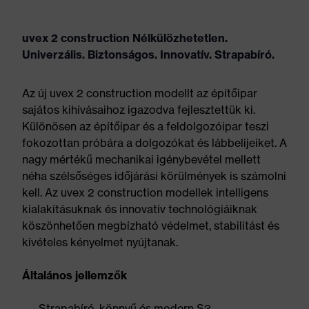
uvex 2 construction Nélkülözhetetlen.
Univerzális. Biztonságos. Innovatív. Strapabíró.
Az új uvex 2 construction modellt az építőipar
sajátos kihívásaihoz igazodva fejlesztettük ki.
Különösen az építőipar és a feldolgozóipar teszi
fokozottan próbára a dolgozókat és lábbelijeiket. A
nagy mértékű mechanikai igénybevétel mellett
néha szélsőséges időjárási körülmények is számolni
kell. Az uvex 2 construction modellek intelligens
kialakításuknak és innovatív technológiáiknak
köszönhetően megbízható védelmet, stabilitást és
kivételes kényelmet nyújtanak.
Általános jellemzők
Strapabíró, könnyű és modern S3