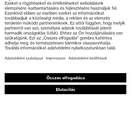
Termékek
Záródás
Cipőfűző
Védőszemüvegek
uvex xenova® műanyag
Kapli
Védősisakok
orrbetét
Védőkesztyűk
Munkavédelmi lábbeli
Személyre szabott egyéni védőeszközök
Légzésvédő álarcok
Hallásvédelem
Védő- és munkaruházat
Terméktanácsadás
Tetőtől talpig: uvex Safety Expert System
Kézvédelem: uvex Chemical Expert System