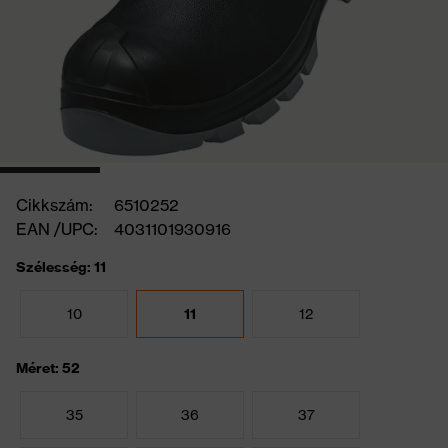
Cikkszám:
6510252
EAN /UPC:
4031101930916
Szélesség: 11
10
11
12
Méret: 52
35
36
37