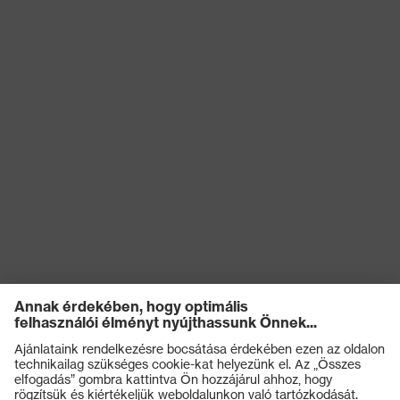
kockázatokkal
Antisztatikus (A)
szembeni
védelem
Nedvességgel
A cipő felsőrészének
szembeni
vízbejutással és vízfelvétellel
védelem
szembeni ellenállósága (WRU)
Mechanikus
Kificamodással szembeni
kockázatokkal
védelem, Energiaelnyelési
szembeni
képesség a sarokrészen (E),
védelem
Benyomódás-csillapítás (P)
Védelmi osztály
S3
Talp
uvex 2
uvex climazone, uvex
uvex technológia
waterstop, uvex medicare, uvex
xenova® rendszer