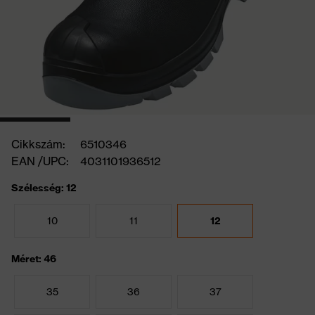
Cikkszám:
6510346
EAN /UPC:
4031101936512
Szélesség: 12
10
11
12
Méret: 46
35
36
37