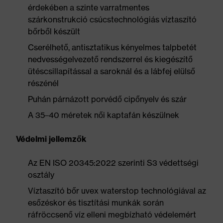
érdekében a szinte varratmentes
szárkonstrukció csúcstechnológiás víztaszító
bőrből készült
Cserélhető, antisztatikus kényelmes talpbetét
nedvességelvezető rendszerrel és kiegészítő
ütéscsillapítással a saroknál és a lábfej elülső
részénél
Puhán párnázott porvédő cipőnyelv és szár
A 35–40 méretek női kaptafán készülnek
Védelmi jellemzők
Az EN ISO 20345:2022 szerinti S3 védettségi
osztály
Víztaszító bőr uvex waterstop technológiával az
esőzéskor és tisztítási munkák során
ráfröccsenő víz elleni megbízható védelemért