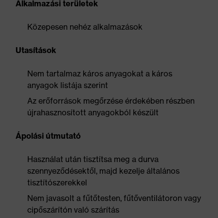
Alkalmazási területek
Közepesen nehéz alkalmazások
Utasítások
Nem tartalmaz káros anyagokat a káros
anyagok listája szerint
Az erőforrások megőrzése érdekében részben
újrahasznosított anyagokból készült
Ápolási útmutató
Használat után tisztítsa meg a durva
szennyeződésektől, majd kezelje általános
tisztítószerekkel
Nem javasolt a fűtőtesten, fűtőventilátoron vagy
cipőszárítón való szárítás