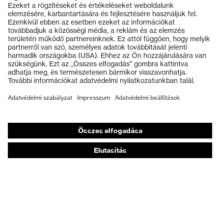
Termékek
Záródás
Cipőfűző
Védőszemüvegek
uvex xenova® műanyag
Kapli
Védősisakok
orrbetét
Védőkesztyűk
Munkavédelmi lábbeli
Személyre szabott egyéni védőeszközök
Légzésvédő álarcok
Hallásvédelem
Védő- és munkaruházat
Terméktanácsadás
Tetőtől talpig: uvex Safety Expert System
Kézvédelem: uvex Chemical Expert System