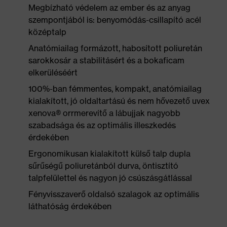
Megbízható védelem az ember és az anyag
szempontjából is: benyomódás-csillapító acél
középtalp
Anatómiailag formázott, habosított poliuretán
sarokkosár a stabilitásért és a bokaficam
elkerüléséért
100%-ban fémmentes, kompakt, anatómiailag
kialakított, jó oldaltartású és nem hővezető uvex
xenova® orrmerevítő a lábujjak nagyobb
szabadsága és az optimális illeszkedés
érdekében
Ergonomikusan kialakított külső talp dupla
sűrűségű poliuretánból durva, öntisztító
talpfelülettel és nagyon jó csúszásgátlással
Fényvisszaverő oldalsó szalagok az optimális
láthatóság érdekében