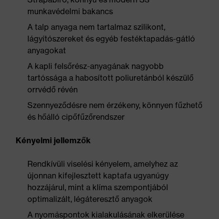
munkavédelmi bakancs
A talp anyaga nem tartalmaz szilikont,
lágyítószereket és egyéb festéktapadás-gátló
anyagokat
A kapli felsőrész-anyagának nagyobb
tartóssága a habosított poliuretánból készülő
orrvédő révén
Szennyeződésre nem érzékeny, könnyen fűzhető
és hőálló cipőfűzőrendszer
Kényelmi jellemzők
Rendkívüli viselési kényelem, amelyhez az
újonnan kifejlesztett kaptafa ugyanúgy
hozzájárul, mint a klíma szempontjából
optimalizált, légáteresztő anyagok
A nyomáspontok kialakulásának elkerülése