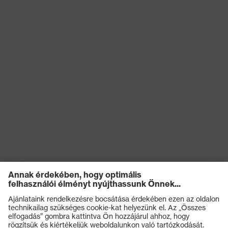
kockázatokkal
Antisztatikus (A)
szembeni
védelem
Nedvességgel
A cipő felsőrészének
szembeni
vízbejutással és vízfelvétellel
védelem
szembeni ellenállósága (WRU)
Mechanikus
Kificamodással szembeni
kockázatokkal
védelem, Energiaelnyelési
szembeni
képesség a sarokrészen (E),
védelem
Benyomódás-csillapítás (P)
Védelmi osztály
S3
Talp
uvex 2
uvex climazone, uvex
uvex technológia
waterstop, uvex medicare, uvex
xenova® rendszer