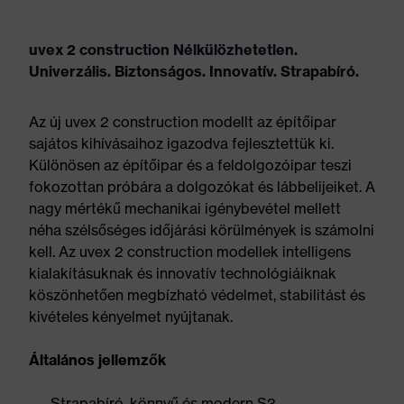
uvex 2 construction Nélkülözhetetlen.
Univerzális. Biztonságos. Innovatív. Strapabíró.
Az új uvex 2 construction modellt az építőipar
sajátos kihívásaihoz igazodva fejlesztettük ki.
Különösen az építőipar és a feldolgozóipar teszi
fokozottan próbára a dolgozókat és lábbelijeiket. A
nagy mértékű mechanikai igénybevétel mellett
néha szélsőséges időjárási körülmények is számolni
kell. Az uvex 2 construction modellek intelligens
kialakításuknak és innovatív technológiáiknak
köszönhetően megbízható védelmet, stabilitást és
kivételes kényelmet nyújtanak.
Általános jellemzők
Strapabíró, könnyű és modern S3