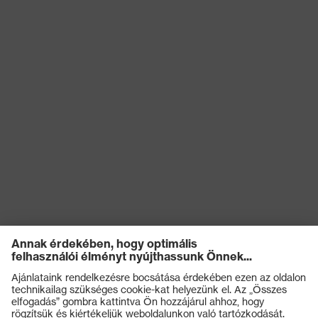
kockázatokkal
Antisztatikus (A)
szembeni
védelem
Nedvességgel
A cipő felsőrészének
szembeni
vízbejutással és vízfelvétellel
védelem
szembeni ellenállósága (WRU)
Mechanikus
Kificamodással szembeni
kockázatokkal
védelem, Energiaelnyelési
szembeni
képesség a sarokrészen (E),
védelem
Benyomódás-csillapítás (P)
Védelmi osztály
S3
Talp
uvex 2
uvex climazone, uvex
uvex technológia
waterstop, uvex medicare, uvex
xenova® rendszer