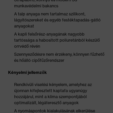
munkavédelmi bakancs
A talp anyaga nem tartalmaz szilikont,
lágyítószereket és egyéb festéktapadás-gátló
anyagokat
A kapli felsőrész-anyagának nagyobb
tartóssága a habosított poliuretánból készülő
orrvédő révén
Szennyeződésre nem érzékeny, könnyen fűzhető
és hőálló cipőfűzőrendszer
Kényelmi jellemzők
Rendkívüli viselési kényelem, amelyhez az
újonnan kifejlesztett kaptafa ugyanúgy
hozzájárul, mint a klíma szempontjából
optimalizált, légáteresztő anyagok
A nyomáspontok kialakulásának elkerülése