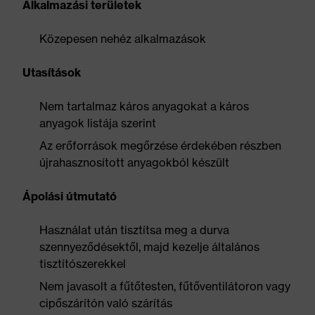
Alkalmazási területek
Közepesen nehéz alkalmazások
Utasítások
Nem tartalmaz káros anyagokat a káros
anyagok listája szerint
Az erőforrások megőrzése érdekében részben
újrahasznosított anyagokból készült
Ápolási útmutató
Használat után tisztítsa meg a durva
szennyeződésektől, majd kezelje általános
tisztítószerekkel
Nem javasolt a fűtőtesten, fűtőventilátoron vagy
cipőszárítón való szárítás