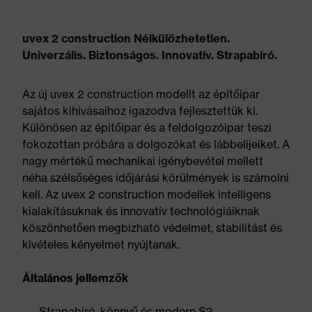
uvex 2 construction Nélkülözhetetlen.
Univerzális. Biztonságos. Innovatív. Strapabíró.
Az új uvex 2 construction modellt az építőipar
sajátos kihívásaihoz igazodva fejlesztettük ki.
Különösen az építőipar és a feldolgozóipar teszi
fokozottan próbára a dolgozókat és lábbelijeiket. A
nagy mértékű mechanikai igénybevétel mellett
néha szélsőséges időjárási körülmények is számolni
kell. Az uvex 2 construction modellek intelligens
kialakításuknak és innovatív technológiáiknak
köszönhetően megbízható védelmet, stabilitást és
kivételes kényelmet nyújtanak.
Általános jellemzők
Strapabíró, könnyű és modern S3