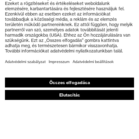
Termékek
Záródás
Cipőfűző
Védőszemüvegek
uvex xenova® műanyag
Kapli
Védősisakok
orrbetét
Védőkesztyűk
Munkavédelmi lábbeli
Személyre szabott egyéni védőeszközök
Légzésvédő álarcok
Hallásvédelem
Védő- és munkaruházat
Terméktanácsadás
Tetőtől talpig: uvex Safety Expert System
Kézvédelem: uvex Chemical Expert System