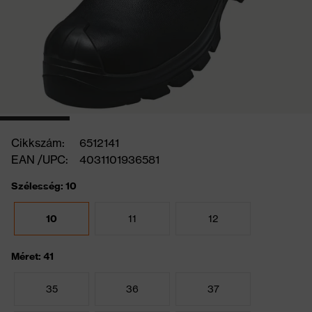
Cikkszám:
6512141
EAN /UPC:
4031101936581
Szélesség: 10
10
11
12
Méret: 41
35
36
37