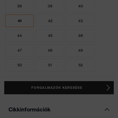
38
39
40
41
42
43
44
45
46
47
48
49
50
51
52
FORGALMAZÓK KERESÉSE
Cikkinformációk