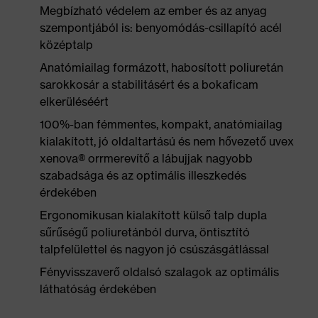
Megbízható védelem az ember és az anyag
szempontjából is: benyomódás-csillapító acél
középtalp
Anatómiailag formázott, habosított poliuretán
sarokkosár a stabilitásért és a bokaficam
elkerüléséért
100%-ban fémmentes, kompakt, anatómiailag
kialakított, jó oldaltartású és nem hővezető uvex
xenova® orrmerevítő a lábujjak nagyobb
szabadsága és az optimális illeszkedés
érdekében
Ergonomikusan kialakított külső talp dupla
sűrűségű poliuretánból durva, öntisztító
talpfelülettel és nagyon jó csúszásgátlással
Fényvisszaverő oldalsó szalagok az optimális
láthatóság érdekében