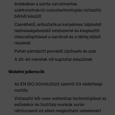
érdekében a szinte varratmentes
szárkonstrukció csúcstechnológiás víztaszító
bőrből készült
Cserélhető, antisztatikus kényelmes talpbetét
nedvességelvezető rendszerrel és kiegészítő
ütéscsillapítással a saroknál és a lábfej elülső
részénél
Puhán párnázott porvédő cipőnyelv és szár
A 35–40 méretek női kaptafán készülnek
Védelmi jellemzők
Az EN ISO 20345:2022 szerinti S3 védettségi
osztály
Víztaszító bőr uvex waterstop technológiával az
esőzéskor és tisztítási munkák során
ráfröccsenő víz elleni megbízható védelemért