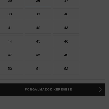
35
36
37
38
39
40
41
42
43
44
45
46
47
48
49
50
51
52
FORGALMAZÓK KERESÉSE