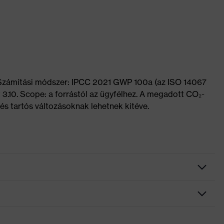
 Számítási módszer: IPCC 2021 GWP 100a (az ISO 14067
 3.10. Scope: a forrástól az ügyfélhez. A megadott CO₂-
és tartós változásoknak lehetnek kitéve.
ázott járótalp, Fényvisszaverő elemek, Nyomot nem hagyó