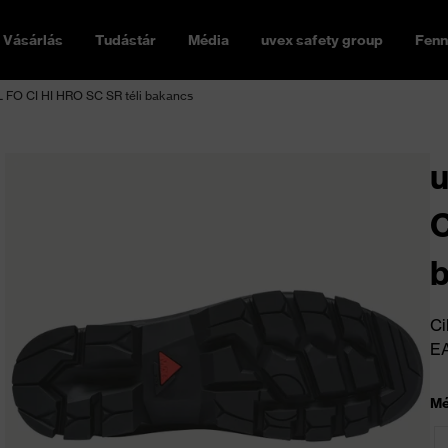
Vásárlás
Tudástár
Média
uvex safety group
Fenn
FO CI HI HRO SC SR téli bakancs
C
Ci
E
Mé