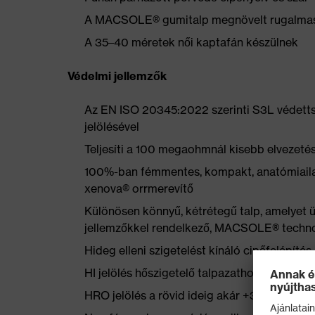
A MACSOLE® gumitalp megnövelt rugalmas
A 35–40 méretek női kaptafán készülnek
Védelmi jellemzők
Az EN ISO 20345:2022 szerinti S3L védettsé
jelölésével
Teljesíti a 100 megaohmnál kisebb elvezetés
100%-ban fémmentes, kompakt, anatómiailag 
xenova® orrmerevítő
Különösen könnyű, kétrétegű talp, amelyet ü
jellemzőkkel rendelkező, MACSOLE® technoló
Hideg elleni szigetelést kínáló cipőfelépíté
HI jelölés hőszigetelő talpazathoz (szabvány
HRO jelölés a rövid ideig akár +300 °C-ig h