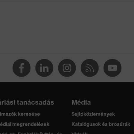
A1:2024
b elvezetési ellenállásnak köszönhetően teljesíti az
tésre (ESD) vonatkozó előírásokat
rlási tanácsadás
Média
lmazók keresése
Sajtóközlemények
édiai megrendelések
Katalógusok és brosúrák