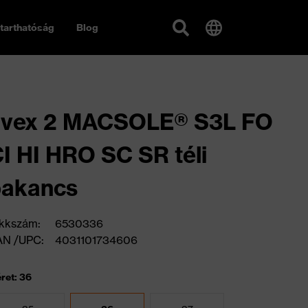
tarthatóság
Blog
uvex 2 MACSOLE® S3L FO
I HI HRO SC SR téli
bakancs
kkszám:
6530336
AN /UPC:
4031101734606
ret: 36