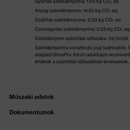
Gyártás szénlábnyoma: 1.04 kg CO₂ eq
Anyag szénlábnyoma: 14.53 kg CO₂ eq
Szállítás szénlábnyoma: 0.53 kg CO₂ eq
Csomagolás szénlábnyoma: 0.25 kg CO₂ eq
Szénlábnyom számítási időszaka: 02/2026
Szénlábnyomra vonatkozó jogi tudnivalók:
alapján) SimaPro 9.6.0.1 adatbázis ecoinvent
értékek a számítási időszakban érvényesek, 
Műszaki adatok
Dokumentumok
Keresőszín (szűrő)
fekete, narancssárga
Puha bélésű szár, Bord
Kivitel