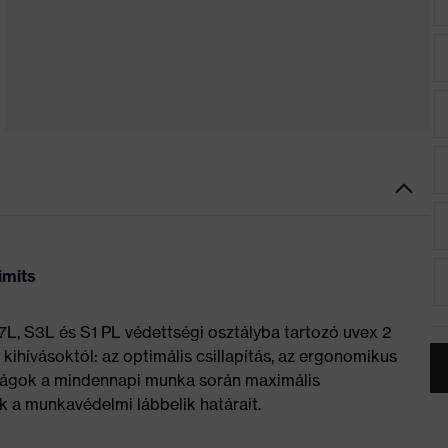
imits
7L, S3L és S1 PL védettségi osztályba tartozó uvex 2
kihívásoktól: az optimális csillapítás, az ergonomikus
donságok a mindennapi munka során maximális
k a munkavédelmi lábbelik határait.