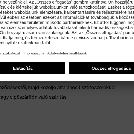
ely nem befolyásolja a cipő rugalmasságát
ek
ződésektől, majd kezelje általános tisztítószerekkel
vagy cipőszárítón való szárítás