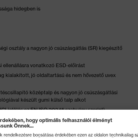
sága hidegben is
gi osztály a nagyon jó csúszásgátlás (SR) kiegészítő
i ellenállásra vonatkozó ESD-előírást
kialakított, jó oldaltartású és nem hővezető uvex
téscsillapító középtalp és nagyon jó csúszásgátlási
giával készült gumi külső talp alkot
s (CI-jelölés az EN ISO 20345 szabvány szerint)
 szerint tesztelve +150 °C-on)
őálló talpazathoz