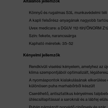
Általános jellemzők
Könnyű és rugalmas S3L munkavédelmi téli
A kapli felsőrész-anyagának nagyobb tartós
Uvex medicare: a DGUV 112-191/ÖNORM Z125
Szín: fekete, narancssárga
Kapható méretek: 35–52
Kényelmi jellemzők
Rendkívüli viselési kényelem, amelyhez az új
klíma szempontjából optimalizált, légátere
A nyomáspontok kialakulásának elkerülése 
különösen puha marhabőrből készült
Cserélhető, antisztatikus kényelmes talpbet
ütéscsillapítással a saroknál és a lábfej elül
Puhán párnázott porvédő cipőnyelv és szár