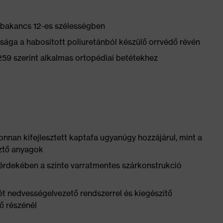
 bakancs 12-es szélességben
sága a habosított poliuretánból készülő orrvédő révén
9 szerint alkalmas ortopédiai betétekhez
onnan kifejlesztett kaptafa ugyanúgy hozzájárul, mint a
sztő anyagok
érdekében a szinte varratmentes szárkonstrukció
ét nedvességelvezető rendszerrel és kiegészítő
ső részénél