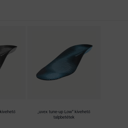
sarokvédő, Zárt sarokrész, Puha bélésű porvédő cipőnyelv
 „Innováció, kiváló minőség, dizájn, praktikum, ergonómia”,
gjobb terméke”
ortálja
köztes betét
fort talpbetét
beli
kivehető
„uvex tune-up Low” kivehető
talpbetétek
uretán gumi (PU/GU)