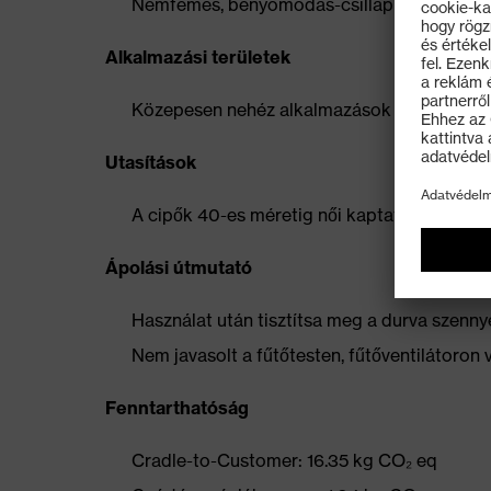
Nemfémes, benyomódás-csillapító betét, am
Alkalmazási területek
Közepesen nehéz alkalmazások
Utasítások
A cipők 40-es méretig női kaptafán készüln
Ápolási útmutató
Használat után tisztítsa meg a durva szennye
Nem javasolt a fűtőtesten, fűtőventilátoron 
Fenntarthatóság
Cradle-to-Customer: 16.35 kg CO₂ eq