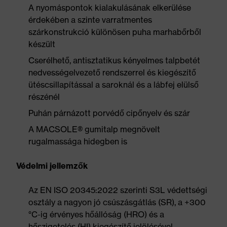
A nyomáspontok kialakulásának elkerülése
érdekében a szinte varratmentes
szárkonstrukció különösen puha marhabőrből
készült
Cserélhető, antisztatikus kényelmes talpbetét
nedvességelvezető rendszerrel és kiegészítő
ütéscsillapítással a saroknál és a lábfej elülső
részénél
Puhán párnázott porvédő cipőnyelv és szár
A MACSOLE® gumitalp megnövelt
rugalmassága hidegben is
Védelmi jellemzők
Az EN ISO 20345:2022 szerinti S3L védettségi
osztály a nagyon jó csúszásgátlás (SR), a +300
°C-ig érvényes hőállóság (HRO) és a
hőszigetelés (HI) kiegészítő jelölésével