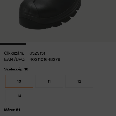
Cikkszám:
6523151
EAN /UPC:
4031101648279
Szélesség: 10
10
11
12
14
Méret: 51