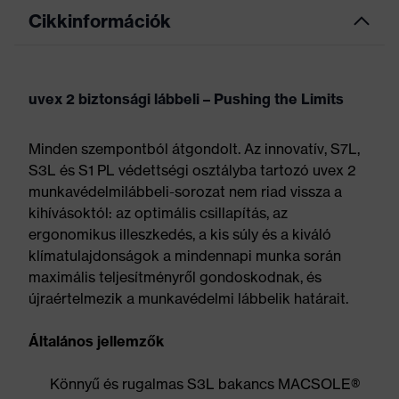
Cikkinformációk
uvex 2 biztonsági lábbeli – Pushing the Limits
Minden szempontból átgondolt. Az innovatív, S7L,
S3L és S1 PL védettségi osztályba tartozó uvex 2
munkavédelmilábbeli-sorozat nem riad vissza a
kihívásoktól: az optimális csillapítás, az
ergonomikus illeszkedés, a kis súly és a kiváló
klímatulajdonságok a mindennapi munka során
maximális teljesítményről gondoskodnak, és
újraértelmezik a munkavédelmi lábbelik határait.
Általános jellemzők
Könnyű és rugalmas S3L bakancs MACSOLE®