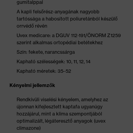
gumitalppal
A kapli felsőrész-anyagának nagyobb
tartóssága a habosított poliuretánból készülő
orrvédő révén
Uvex medicare: a DGUV 112-191/ÖNORM Z1259
szerint alkalmas ortopédiai betétekhez
Szín: fekete, narancssárga
Kapható szélességek: 10, 11, 12, 14
Kapható méretek: 35–52
Kényelmi jellemzők
Rendkívüli viselési kényelem, amelyhez az
újonnan kifejlesztett kaptafa ugyanúgy
hozzájárul, mint a klíma szempontjából
optimalizált, légáteresztő anyagok (uvex
climazone)