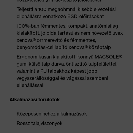
Teljesíti a 100 megaohmnál kisebb elvezetési
ellenállásra vonatkozó ESD-előírásokat
100%-ban fémmentes, kompakt, anatómiailag
kialakított, jó oldaltartású és nem hővezető uvex
xenova® orrmerevítő és fémmentes,
benyomódás-csillapító xenova® középtalp
Ergonomikusan kialakított, könnyű MACSOLE®
gumi külső talp durva, öntisztító talpfelülettel,
valamint a PU talpakhoz képest jobb
vegyszerállósággal és vágással szembeni
ellenállással
Alkalmazási területek
Közepesen nehéz alkalmazások
Rossz talajviszonyok