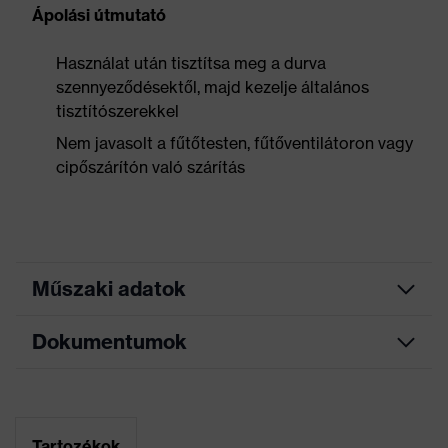
Ápolási útmutató
Használat után tisztítsa meg a durva
szennyeződésektől, majd kezelje általános
tisztítószerekkel
Nem javasolt a fűtőtesten, fűtőventilátoron vagy
cipőszárítón való szárítás
Műszaki adatok
Dokumentumok
Keresőszín
fekete, narancssárga
(szűrő)
Mérettáblázat
Allergénekkel
kapcsolatos
Nincs adat
Adatlap
Tartozékok
tudnivalók