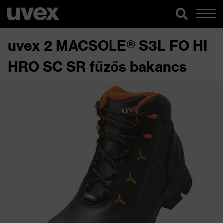
uvex 2 MACSOLE® S3L FO HI
HRO SC SR fűzős bakancs