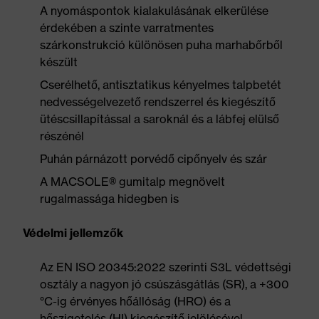
A nyomáspontok kialakulásának elkerülése
érdekében a szinte varratmentes
szárkonstrukció különösen puha marhabőrből
készült
Cserélhető, antisztatikus kényelmes talpbetét
nedvességelvezető rendszerrel és kiegészítő
ütéscsillapítással a saroknál és a lábfej elülső
részénél
Puhán párnázott porvédő cipőnyelv és szár
A MACSOLE® gumitalp megnövelt
rugalmassága hidegben is
Védelmi jellemzők
Az EN ISO 20345:2022 szerinti S3L védettségi
osztály a nagyon jó csúszásgátlás (SR), a +300
°C-ig érvényes hőállóság (HRO) és a
hőszigetelés (HI) kiegészítő jelölésével