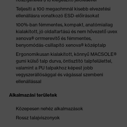
Teljesíti a 100 megaohmnál kisebb elvezetési
ellenállásra vonatkozó ESD-előírásokat
100%-ban fémmentes, kompakt, anatómiailag
kialakított, jó oldaltartású és nem hővezető uvex
xenova® orrmerevítő és fémmentes,
benyomódás-csillapító xenova® középtalp
Ergonomikusan kialakított, könnyű MACSOLE®
gumi külső talp durva, öntisztító talpfelülettel,
valamint a PU talpakhoz képest jobb
vegyszerállósággal és vágással szembeni
ellenállással
Alkalmazási területek
Közepesen nehéz alkalmazások
Rossz talajviszonyok