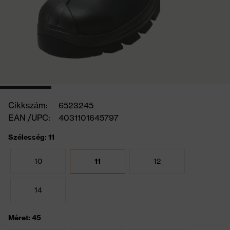
Cikkszám:
6523245
EAN /UPC:
4031101645797
Szélesség: 11
10
11
12
14
Méret: 45