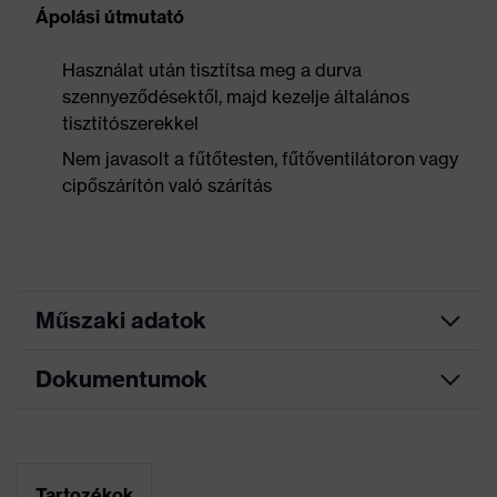
Ápolási útmutató
Használat után tisztítsa meg a durva
szennyeződésektől, majd kezelje általános
tisztítószerekkel
Nem javasolt a fűtőtesten, fűtőventilátoron vagy
cipőszárítón való szárítás
Műszaki adatok
Dokumentumok
Keresőszín
fekete, narancssárga
(szűrő)
Mérettáblázat
Allergénekkel
kapcsolatos
Nincs adat
Adatlap
Tartozékok
tudnivalók