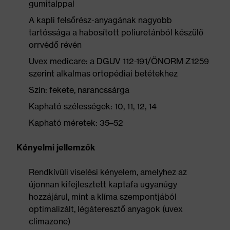
gumitalppal
A kapli felsőrész-anyagának nagyobb
tartóssága a habosított poliuretánból készülő
orrvédő révén
Uvex medicare: a DGUV 112-191/ÖNORM Z1259
szerint alkalmas ortopédiai betétekhez
Szín: fekete, narancssárga
Kapható szélességek: 10, 11, 12, 14
Kapható méretek: 35–52
Kényelmi jellemzők
Rendkívüli viselési kényelem, amelyhez az
újonnan kifejlesztett kaptafa ugyanúgy
hozzájárul, mint a klíma szempontjából
optimalizált, légáteresztő anyagok (uvex
climazone)