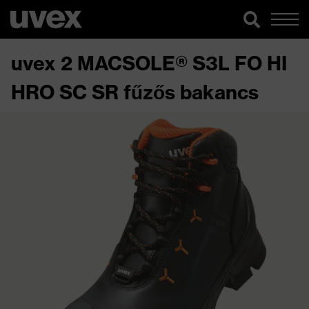
uvex 2 MACSOLE® S3L FO HI
HRO SC SR fűzős bakancs