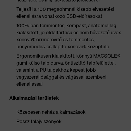
Teljesíti a 100 megaohmnál kisebb elvezetési
ellenállásra vonatkozó ESD-előírásokat
100%-ban fémmentes, kompakt, anatómiailag
kialakított, jó oldaltartású és nem hővezető uvex
xenova® orrmerevítő és fémmentes,
benyomódás-csillapító xenova® középtalp
Ergonomikusan kialakított, könnyű MACSOLE®
gumi külső talp durva, öntisztító talpfelülettel,
valamint a PU talpakhoz képest jobb
vegyszerállósággal és vágással szembeni
ellenállással
Alkalmazási területek
Közepesen nehéz alkalmazások
Rossz talajviszonyok