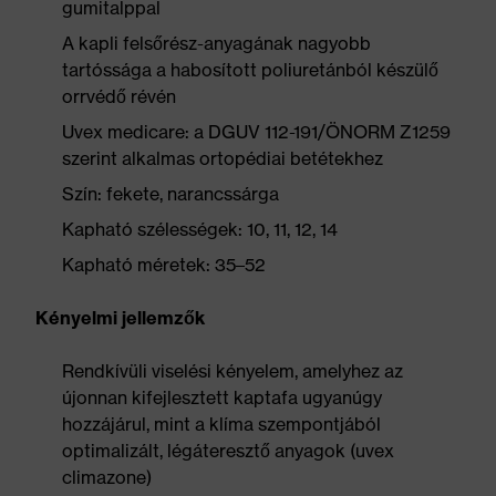
gumitalppal
A kapli felsőrész-anyagának nagyobb
tartóssága a habosított poliuretánból készülő
orrvédő révén
Uvex medicare: a DGUV 112-191/ÖNORM Z1259
szerint alkalmas ortopédiai betétekhez
Szín: fekete, narancssárga
Kapható szélességek: 10, 11, 12, 14
Kapható méretek: 35–52
Kényelmi jellemzők
Rendkívüli viselési kényelem, amelyhez az
újonnan kifejlesztett kaptafa ugyanúgy
hozzájárul, mint a klíma szempontjából
optimalizált, légáteresztő anyagok (uvex
climazone)