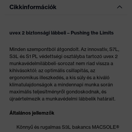
Cikkinformációk
uvex 2 biztonsági lábbeli – Pushing the Limits
Minden szempontból átgondolt. Az innovatív, S7L,
S3L és S1 PL védettségi osztályba tartozó uvex 2
munkavédelmilábbeli-sorozat nem riad vissza a
kihívásoktól: az optimális csillapítás, az
ergonomikus illeszkedés, a kis súly és a kiváló
klímatulajdonságok a mindennapi munka során
maximális teljesítményről gondoskodnak, és
újraértelmezik a munkavédelmi lábbelik határait.
Általános jellemzők
Könnyű és rugalmas S3L bakancs MACSOLE®