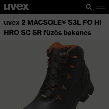
uvex 2 MACSOLE® S3L FO HI
HRO SC SR fűzős bakancs