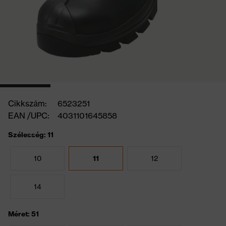
Cikkszám:
6523251
EAN /UPC:
4031101645858
Szélesség: 11
10
11
12
14
Méret: 51