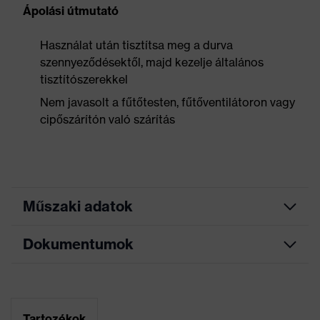
Ápolási útmutató
Használat után tisztítsa meg a durva
szennyeződésektől, majd kezelje általános
tisztítószerekkel
Nem javasolt a fűtőtesten, fűtőventilátoron vagy
cipőszárítón való szárítás
Műszaki adatok
Dokumentumok
Keresőszín
fekete, narancssárga
(szűrő)
Mérettáblázat
Allergénekkel
kapcsolatos
Nincs adat
Adatlap
Tartozékok
tudnivalók