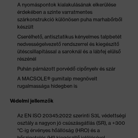
A nyomáspontok kialakulásának elkerülése
érdekében a szinte varratmentes
szárkonstrukció különösen puha marhabőrből
készült
Cserélhető, antisztatikus kényelmes talpbetét
nedvességelvezető rendszerrel és kiegészítő
ütéscsillapítással a saroknál és a lábfej elülső
részénél
Puhán párnázott porvédő cipőnyelv és szár
A MACSOLE® gumitalp megnövelt
rugalmassága hidegben is
Védelmi jellemzők
Az EN ISO 20345:2022 szerinti S3L védettségi
osztály a nagyon jó csúszásgátlás (SR), a +300
°C-ig érvényes hőállóság (HRO) és a
hőszigetelés (HI) kiegészítő jelölésével