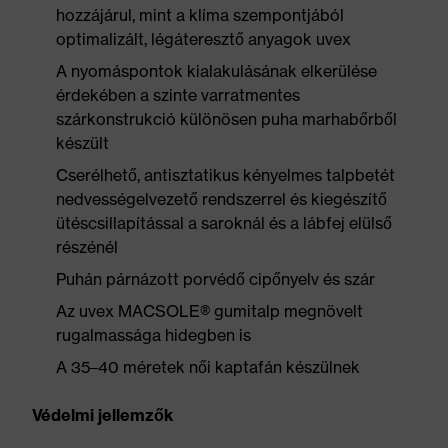
hozzájárul, mint a klíma szempontjából
optimalizált, légáteresztő anyagok uvex
A nyomáspontok kialakulásának elkerülése
érdekében a szinte varratmentes
szárkonstrukció különösen puha marhabőrből
készült
Cserélhető, antisztatikus kényelmes talpbetét
nedvességelvezető rendszerrel és kiegészítő
ütéscsillapítással a saroknál és a lábfej elülső
részénél
Puhán párnázott porvédő cipőnyelv és szár
Az uvex MACSOLE® gumitalp megnövelt
rugalmassága hidegben is
A 35–40 méretek női kaptafán készülnek
Védelmi jellemzők