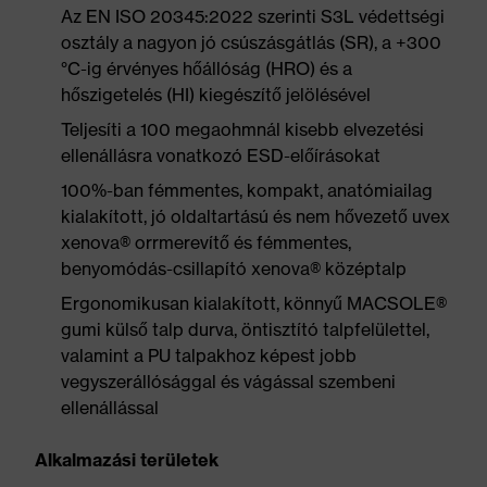
Az EN ISO 20345:2022 szerinti S3L védettségi
osztály a nagyon jó csúszásgátlás (SR), a +300
°C-ig érvényes hőállóság (HRO) és a
hőszigetelés (HI) kiegészítő jelölésével
Teljesíti a 100 megaohmnál kisebb elvezetési
ellenállásra vonatkozó ESD-előírásokat
100%-ban fémmentes, kompakt, anatómiailag
kialakított, jó oldaltartású és nem hővezető uvex
xenova® orrmerevítő és fémmentes,
benyomódás-csillapító xenova® középtalp
Ergonomikusan kialakított, könnyű MACSOLE®
gumi külső talp durva, öntisztító talpfelülettel,
valamint a PU talpakhoz képest jobb
vegyszerállósággal és vágással szembeni
ellenállással
Alkalmazási területek