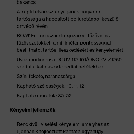
bakancs
A kapli felsőrész-anyagának nagyobb
tartóssága a habosított poliuretánból készülő
orrvédő révén
BOA® Fit rendszer (forgózárral, fűzővel és
fűzővezetőkkel) a milliméter pontossággal
beállítható, tartós illeszkedésért és kényelemért
Uvex medicare: a DGUV 112-191/ÖNORM Z1259
szerint alkalmas ortopédiai betétekhez
Szín: fekete, narancssárga
Kapható szélességek: 10, 11, 12
Kapható méretek: 35–52
Kényelmi jellemzők
Rendkívüli viselési kényelem, amelyhez az
újonnan kifejlesztett kaptafa ugyanúgy