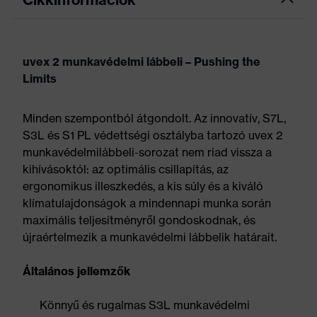
uvex 2 munkavédelmi lábbeli – Pushing the
Limits
Minden szempontból átgondolt. Az innovatív, S7L,
S3L és S1 PL védettségi osztályba tartozó uvex 2
munkavédelmilábbeli-sorozat nem riad vissza a
kihívásoktól: az optimális csillapítás, az
ergonomikus illeszkedés, a kis súly és a kiváló
klímatulajdonságok a mindennapi munka során
maximális teljesítményről gondoskodnak, és
újraértelmezik a munkavédelmi lábbelik határait.
Általános jellemzők
Könnyű és rugalmas S3L munkavédelmi