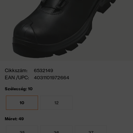
Cikkszám:
6532149
EAN /UPC:
4031101972664
Szélesség: 10
10
12
Méret: 49
35
36
37