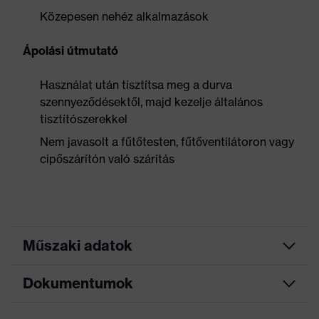
Közepesen nehéz alkalmazások
Ápolási útmutató
Használat után tisztítsa meg a durva
szennyeződésektől, majd kezelje általános
tisztítószerekkel
Nem javasolt a fűtőtesten, fűtőventilátoron vagy
cipőszárítón való szárítás
Műszaki adatok
Dokumentumok
Keresőszín
fekete, narancssárga
(szűrő)