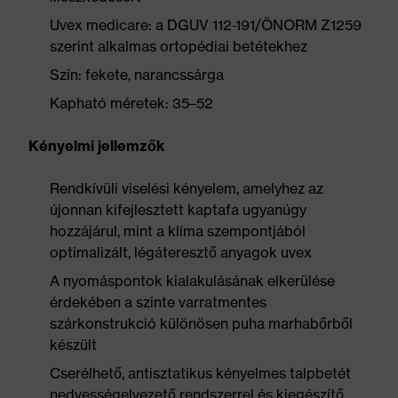
Uvex medicare: a DGUV 112-191/ÖNORM Z1259
szerint alkalmas ortopédiai betétekhez
Szín: fekete, narancssárga
Kapható méretek: 35–52
Kényelmi jellemzők
Rendkívüli viselési kényelem, amelyhez az
újonnan kifejlesztett kaptafa ugyanúgy
hozzájárul, mint a klíma szempontjából
optimalizált, légáteresztő anyagok uvex
A nyomáspontok kialakulásának elkerülése
érdekében a szinte varratmentes
szárkonstrukció különösen puha marhabőrből
készült
Cserélhető, antisztatikus kényelmes talpbetét
nedvességelvezető rendszerrel és kiegészítő