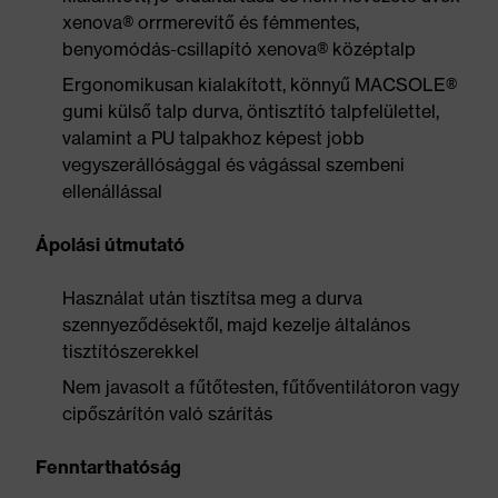
xenova® orrmerevítő és fémmentes,
benyomódás-csillapító xenova® középtalp
Ergonomikusan kialakított, könnyű MACSOLE®
gumi külső talp durva, öntisztító talpfelülettel,
valamint a PU talpakhoz képest jobb
vegyszerállósággal és vágással szembeni
ellenállással
Ápolási útmutató
Használat után tisztítsa meg a durva
szennyeződésektől, majd kezelje általános
tisztítószerekkel
Nem javasolt a fűtőtesten, fűtőventilátoron vagy
cipőszárítón való szárítás
Fenntarthatóság