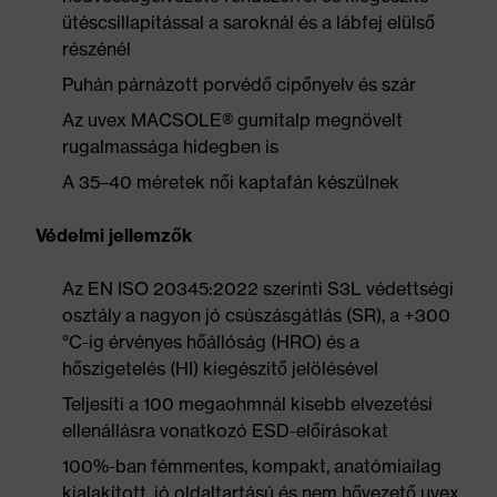
ütéscsillapítással a saroknál és a lábfej elülső
részénél
Puhán párnázott porvédő cipőnyelv és szár
Az uvex MACSOLE® gumitalp megnövelt
rugalmassága hidegben is
A 35–40 méretek női kaptafán készülnek
Védelmi jellemzők
Az EN ISO 20345:2022 szerinti S3L védettségi
osztály a nagyon jó csúszásgátlás (SR), a +300
°C-ig érvényes hőállóság (HRO) és a
hőszigetelés (HI) kiegészítő jelölésével
Teljesíti a 100 megaohmnál kisebb elvezetési
ellenállásra vonatkozó ESD-előírásokat
100%-ban fémmentes, kompakt, anatómiailag
kialakított, jó oldaltartású és nem hővezető uvex