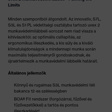
Limits
Minden szempontból átgondolt. Az innovatív, S7L,
S3L és S1 PL védettségi osztályba tartozó uvex 2
munkavédelmilábbeli-sorozat nem riad vissza a
kihívásoktól: az optimális csillapítás, az
ergonomikus illeszkedés, a kis súly és a kiváló
klímatulajdonságok a mindennapi munka során
maximális teljesítményről gondoskodnak, és
újraértelmezik a munkavédelmi lábbelik határait.
Általános jellemzők
Könnyű és rugalmas S3L munkavédelmi téli
bakancs 12-es szélességben
BOA® Fit rendszer (forgózárral, fűzővel és
fűzővezetőkkel) a tartós és pontos
illeszkedésért