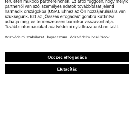
Védősisakok
Védelmi osztály
S3L
Védőkesztyűk
Talp
uvex 2 MACSOLE®
Munkavédelmi lábbeli
uvex climazone, uvex medicare,
Személyre szabott egyéni védőeszközök
uvex technológia
uvex xenova® rendszer
Légzésvédő álarcok
Záródás
BOA® Fit System
Hallásvédelem
Védő- és munkaruházat
uvex xenova® műanyag
Kapli
orrbetét
Terméktanácsadás
Tetőtől talpig: uvex Safety Expert System
Kézvédelem: uvex Chemical Expert System
Légzésvédelem: uvex Respiratory Expert System
Szemvédelem: Védőszemüveg-konfigurátor