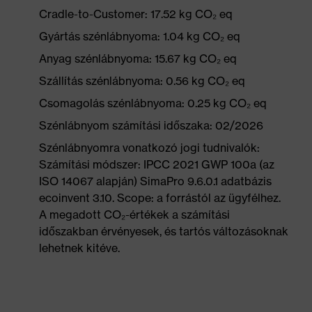
Cradle-to-Customer: 17.52 kg CO₂ eq
Gyártás szénlábnyoma: 1.04 kg CO₂ eq
Anyag szénlábnyoma: 15.67 kg CO₂ eq
Szállítás szénlábnyoma: 0.56 kg CO₂ eq
Csomagolás szénlábnyoma: 0.25 kg CO₂ eq
Szénlábnyom számítási időszaka: 02/2026
Szénlábnyomra vonatkozó jogi tudnivalók:
Számítási módszer: IPCC 2021 GWP 100a (az
ISO 14067 alapján) SimaPro 9.6.0.1 adatbázis
ecoinvent 3.10. Scope: a forrástól az ügyfélhez.
A megadott CO₂-értékek a számítási
időszakban érvényesek, és tartós változásoknak
lehetnek kitéve.