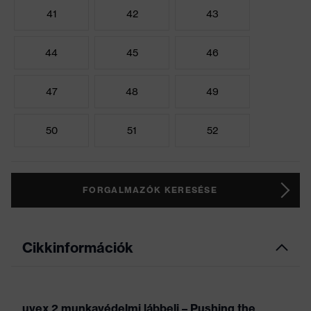
41
42
43
44
45
46
47
48
49
50
51
52
FORGALMAZÓK KERESÉSE
Cikkinformációk
uvex 2 munkavédelmi lábbeli – Pushing the