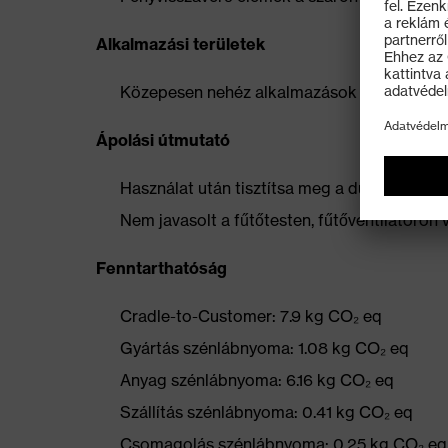
Alkalmazási területek
Közepesen nehéz alkalmazások
Ápolási útmutató
Használat után tisztítsa meg a durva szennye
Nem javasolt a fűtőtesten, fűtőventilátoron 
Fenntarthatóság
Cradle-to-Customer: 7.9 kg CO₂ eq
Gyártás szénlábnyoma: 1.08 kg CO₂ eq
Anyag szénlábnyoma: 6.16 kg CO₂ eq
Szállítás szénlábnyoma: 0.41 kg CO₂ eq
Csomagolás szénlábnyoma: 0.25 kg CO₂ eq