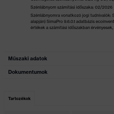
Szénlábnyom számítási időszaka: 02/2026
Szénlábnyomra vonatkozó jogi tudnivalók:
alapján) SimaPro 9.6.0.1 adatbázis ecoinvent
értékek a számítási időszakban érvényesek, 
Műszaki adatok
Dokumentumok
Keresőszín (szűrő)
fekete, narancssárga
Allergénekkel
Mérettáblázat
kapcsolatos
Krómallergiások számára
tudnivalók
Adatlap
Tartozékok
Perforált felsőrész, Puha
Kivitel
Puha bélésű szárperem, N