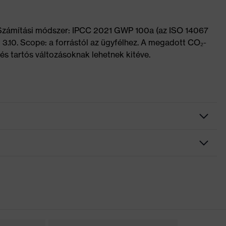
 Számítási módszer: IPCC 2021 GWP 100a (az ISO 14067
 3.10. Scope: a forrástól az ügyfélhez. A megadott CO₂-
és tartós változásoknak lehetnek kitéve.
 is alkalmas
 bélésű cipőnyelv, Bordázott járótalp, Fényvisszaverő elemek,
yomot nem hagyó talp, Talpba integrált sarokvédő, Zárt