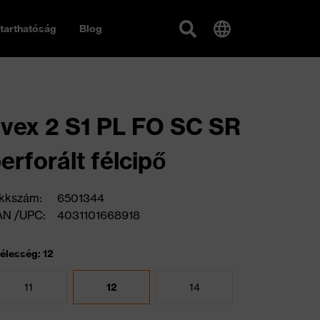
tarthatóság
Blog
vex 2 S1 PL FO SC SR
erforált félcipő
kkszám:
6501344
AN /UPC:
4031101668918
élesség: 12
11
12
14