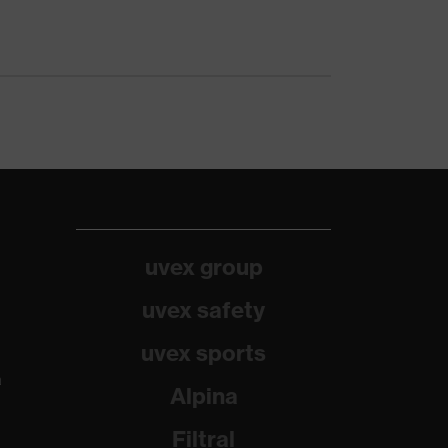
uvex group
uvex safety
uvex sports
a
Alpina
Filtral