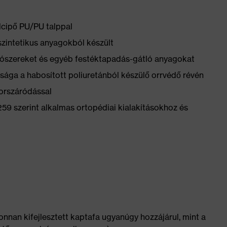
cipő PU/PU talppal
szintetikus anyagokból készült
yítószereket és egyéb festéktapadás-gátló anyagokat
sága a habosított poliuretánból készülő orrvédő révén
yorszáródással
 szerint alkalmas ortopédiai kialakításokhoz és
onnan kifejlesztett kaptafa ugyanúgy hozzájárul, mint a