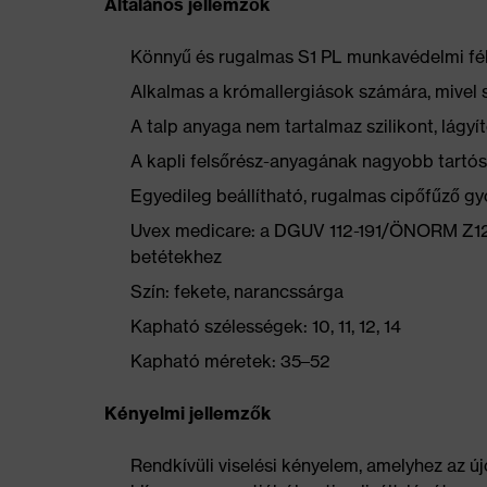
Általános jellemzők
Könnyű és rugalmas S1 PL munkavédelmi fél
Alkalmas a krómallergiások számára, mivel 
A talp anyaga nem tartalmaz szilikont, lág
A kapli felsőrész-anyagának nagyobb tartós
Egyedileg beállítható, rugalmas cipőfűző g
Uvex medicare: a DGUV 112-191/ÖNORM Z1259
betétekhez
Szín: fekete, narancssárga
Kapható szélességek: 10, 11, 12, 14
Kapható méretek: 35–52
Kényelmi jellemzők
Rendkívüli viselési kényelem, amelyhez az új