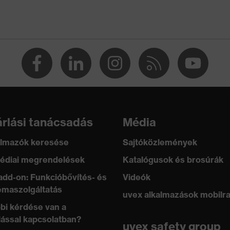
U)
:2024
rlási tanácsadás
Média
lmazók keresése
Sajtóközlemények
édiai megrendelések
Katalógusok és brosúrák
elvezetési ellenállásnak köszönhetően teljesíti az
add-on: Funkcióbővítés- és
Videók
sre (ESD) vonatkozó előírásokat
maszolgáltatás
uvex alkalmazások mobilr
bi kérdése van a
lással kapcsolatban?
uvex safety group