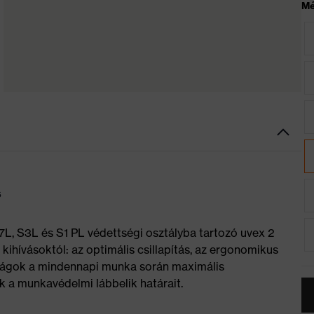
Mé
s
7L, S3L és S1 PL védettségi osztályba tartozó uvex 2
kihívásoktól: az optimális csillapítás, az ergonomikus
donságok a mindennapi munka során maximális
k a munkavédelmi lábbelik határait.