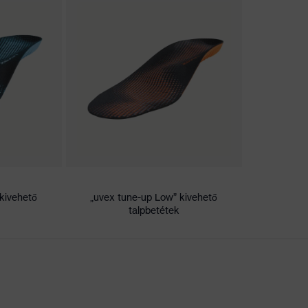
Innováció, kiváló minőség, dizájn, praktikum, ergonómia”,
obb terméke”
ztes betét
rt talpbetét
kivehető
„uvex tune-up Low” kivehető
talpbetétek
li
etán (PU/PU)