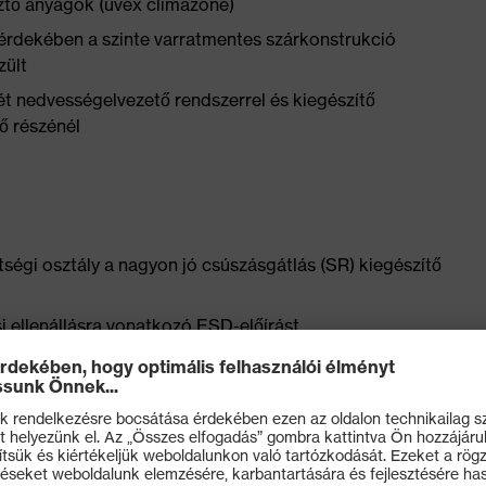
sztő anyagok (uvex climazone)
érdekében a szinte varratmentes szárkonstrukció
zült
ét nedvességelvezető rendszerrel és kiegészítő
ső részénél
ségi osztály a nagyon jó csúszásgátlás (SR) kiegészítő
i ellenállásra vonatkozó ESD-előírást
kialakított, jó oldaltartású és nem hővezető uvex
ódás-csillapító uvex xenova® középtalp
űrűségű poliuretánból durva, öntisztító talpfelülettel és
l