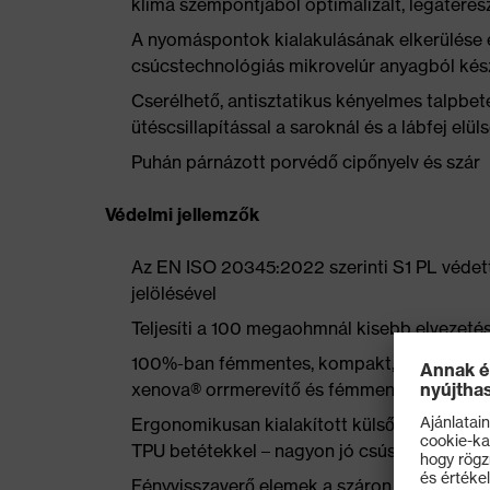
klíma szempontjából optimalizált, légátere
A nyomáspontok kialakulásának elkerülése 
csúcstechnológiás mikrovelúr anyagból kés
Cserélhető, antisztatikus kényelmes talpbet
ütéscsillapítással a saroknál és a lábfej elül
Puhán párnázott porvédő cipőnyelv és szár
Védelmi jellemzők
Az EN ISO 20345:2022 szerinti S1 PL védett
jelölésével
Teljesíti a 100 megaohmnál kisebb elvezetés
100%-ban fémmentes, kompakt, anatómiailag 
xenova® orrmerevítő és fémmentes, benyom
Ergonomikusan kialakított külső talp dupla s
TPU betétekkel – nagyon jó csúszásgátlássa
Fényvisszaverő elemek a száron