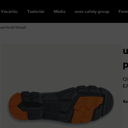
Vásárlás
Tudástár
Média
uvex safety group
Fenn
perforált félcipő
u
p
Ci
E
Sz