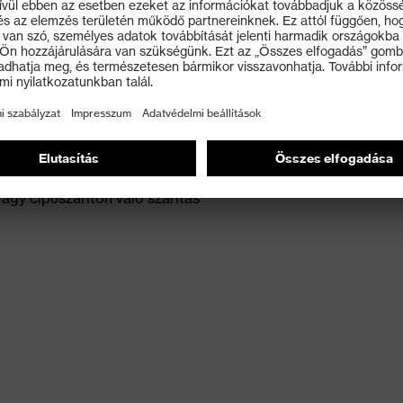
ződésektől, majd kezelje általános tisztítószerekkel
vagy cipőszárítón való szárítás