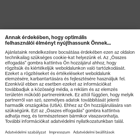
uvex technológia
medicare+, uvex xenova®
rendszer
Rugalmas cipőfűző
Záródás
gyorszáródással
uvex xenova® műanyag
Kapli
orrbetét
Termékek
Védőszemüvegek
Védősisakok
Védőkesztyűk
Munkavédelmi lábbeli
Személyre szabott egyéni védőeszközök