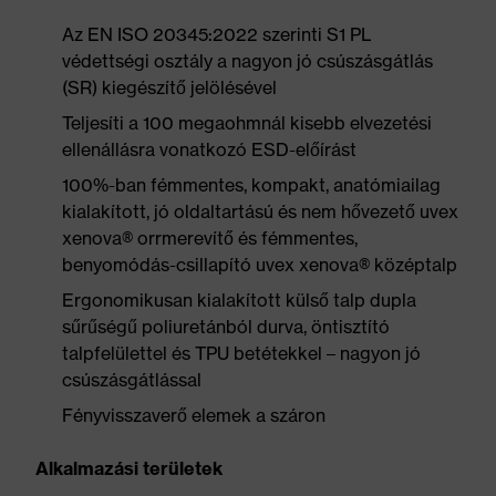
Az EN ISO 20345:2022 szerinti S1 PL
védettségi osztály a nagyon jó csúszásgátlás
(SR) kiegészítő jelölésével
Teljesíti a 100 megaohmnál kisebb elvezetési
ellenállásra vonatkozó ESD-előírást
100%-ban fémmentes, kompakt, anatómiailag
kialakított, jó oldaltartású és nem hővezető uvex
xenova® orrmerevítő és fémmentes,
benyomódás-csillapító uvex xenova® középtalp
Ergonomikusan kialakított külső talp dupla
sűrűségű poliuretánból durva, öntisztító
talpfelülettel és TPU betétekkel – nagyon jó
csúszásgátlással
Fényvisszaverő elemek a száron
Alkalmazási területek