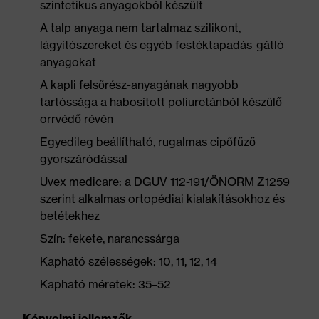
szintetikus anyagokból készült
A talp anyaga nem tartalmaz szilikont,
lágyítószereket és egyéb festéktapadás-gátló
anyagokat
A kapli felsőrész-anyagának nagyobb
tartóssága a habosított poliuretánból készülő
orrvédő révén
Egyedileg beállítható, rugalmas cipőfűző
gyorszáródással
Uvex medicare: a DGUV 112-191/ÖNORM Z1259
szerint alkalmas ortopédiai kialakításokhoz és
betétekhez
Szín: fekete, narancssárga
Kapható szélességek: 10, 11, 12, 14
Kapható méretek: 35–52
Kényelmi jellemzők