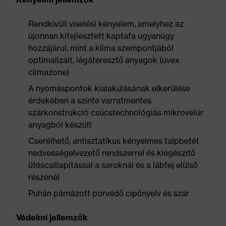
Rendkívüli viselési kényelem, amelyhez az
újonnan kifejlesztett kaptafa ugyanúgy
hozzájárul, mint a klíma szempontjából
optimalizált, légáteresztő anyagok (uvex
climazone)
A nyomáspontok kialakulásának elkerülése
érdekében a szinte varratmentes
szárkonstrukció csúcstechnológiás mikrovelúr
anyagból készült
Cserélhető, antisztatikus kényelmes talpbetét
nedvességelvezető rendszerrel és kiegészítő
ütéscsillapítással a saroknál és a lábfej elülső
részénél
Puhán párnázott porvédő cipőnyelv és szár
Védelmi jellemzők