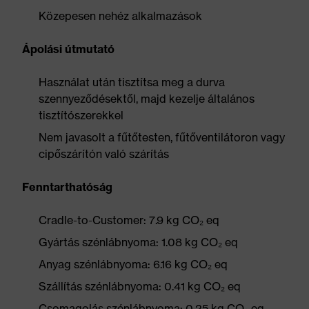
Közepesen nehéz alkalmazások
Ápolási útmutató
Használat után tisztítsa meg a durva
szennyeződésektől, majd kezelje általános
tisztítószerekkel
Nem javasolt a fűtőtesten, fűtőventilátoron vagy
cipőszárítón való szárítás
Fenntarthatóság
Cradle-to-Customer: 7.9 kg CO₂ eq
Gyártás szénlábnyoma: 1.08 kg CO₂ eq
Anyag szénlábnyoma: 6.16 kg CO₂ eq
Szállítás szénlábnyoma: 0.41 kg CO₂ eq
Csomagolás szénlábnyoma: 0.25 kg CO₂ eq