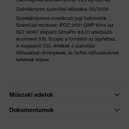
Szénlábnyom számítási időszaka: 02/2026
Szénlábnyomra vonatkozó jogi tudnivalók:
Számítási módszer: IPCC 2021 GWP 100a (az
ISO 14067 alapján) SimaPro 9.6.0.1 adatbázis
ecoinvent 3.10. Scope: a forrástól az ügyfélhez.
A megadott CO₂-értékek a számítási
időszakban érvényesek, és tartós változásoknak
lehetnek kitéve.
Műszaki adatok
Dokumentumok
Keresőszín
fekete, narancssárga
(szűrő)
Mérettáblázat
Allergénekkel