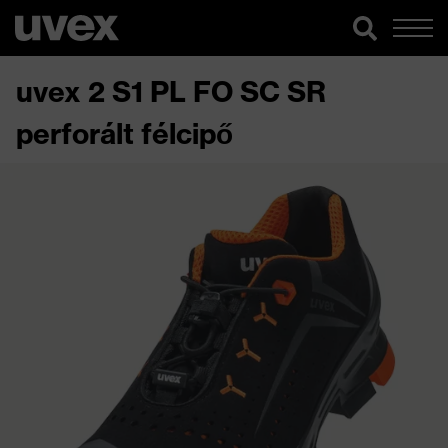
uvex 2 S1 PL FO SC SR
perforált félcipő