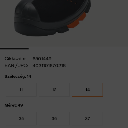
Cikkszám:
6501449
EAN /UPC:
4031101670218
Szélesség: 14
11
12
14
Méret: 49
35
36
37