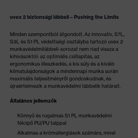
uvex 2 biztonsági lábbeli – Pushing the Limits
Minden szempontból átgondolt. Az innovatív, S7L,
S3L és S1 PL védettségi osztályba tartozó uvex 2
munkavédelmilábbeli-sorozat nem riad vissza a
kihívásoktól: az optimális csillapítás, az
ergonomikus illeszkedés, a kis súly és a kiváló
klímatulajdonságok a mindennapi munka során
maximális teljesítményről gondoskodnak, és
újraértelmezik a munkavédelmi lábbelik határait.
Általános jellemzők
Könnyű és rugalmas S1 PL munkavédelmi
félcipő PU/PU talppal
Alkalmas a krómallergiások számára, mivel