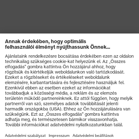
uvex technológia
medicare+, uvex xenova®
rendszer
Rugalmas cipőfűző
Záródás
gyorszáródással
uvex xenova® műanyag
Kapli
orrbetét
Termékek
Védőszemüvegek
Védősisakok
Védőkesztyűk
Munkavédelmi lábbeli
Személyre szabott egyéni védőeszközök