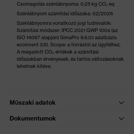
Csomagolás szénlábnyoma: 0.25 kg CO₂ eq
Szénlábnyom számítási időszaka: 02/2026
Szénlábnyomra vonatkozó jogi tudnivalók:
Számítási módszer: IPCC 2021 GWP 100a (az
ISO 14067 alapján) SimaPro 9.6.0.1 adatbázis
ecoinvent 3.10. Scope: a forrástól az ügyfélhez.
A megadott CO₂-értékek a számítási
időszakban érvényesek, és tartós változásoknak
lehetnek kitéve.
Műszaki adatok
Dokumentumok
Keresőszín
fekete, narancssárga
(szűrő)