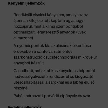
Kényelmi jellemzők
Rendkívüli viselési kényelem, amelyhez az
újonnan kifejlesztett kaptafa ugyanúgy
hozzájárul, mint a klíma szempontjából
optimalizált, légáteresztő anyagok (uvex
climazone)
A nyomáspontok kialakulásának elkerülése
érdekében a szinte varratmentes
szárkonstrukció csúcstechnológiás mikrovelúr
anyagból készült
Cserélhető, antisztatikus kényelmes talpbetét
nedvességelvezető rendszerrel és kiegészítő
ütéscsillapítással a saroknál és a lábfej elülső
részénél
Puhán párnázott porvédő cipőnyelv és szár
Védelmi jellemzők