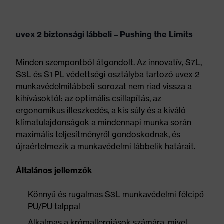
uvex 2 biztonsági lábbeli – Pushing the Limits
Minden szempontból átgondolt. Az innovatív, S7L,
S3L és S1 PL védettségi osztályba tartozó uvex 2
munkavédelmilábbeli-sorozat nem riad vissza a
kihívásoktól: az optimális csillapítás, az
ergonomikus illeszkedés, a kis súly és a kiváló
klímatulajdonságok a mindennapi munka során
maximális teljesítményről gondoskodnak, és
újraértelmezik a munkavédelmi lábbelik határait.
Általános jellemzők
Könnyű és rugalmas S3L munkavédelmi félcipő
PU/PU talppal
Alkalmas a krómallergiások számára, mivel