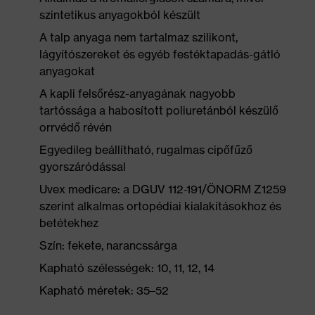
szintetikus anyagokból készült
A talp anyaga nem tartalmaz szilikont,
lágyítószereket és egyéb festéktapadás-gátló
anyagokat
A kapli felsőrész-anyagának nagyobb
tartóssága a habosított poliuretánból készülő
orrvédő révén
Egyedileg beállítható, rugalmas cipőfűző
gyorszáródással
Uvex medicare: a DGUV 112-191/ÖNORM Z1259
szerint alkalmas ortopédiai kialakításokhoz és
betétekhez
Szín: fekete, narancssárga
Kapható szélességek: 10, 11, 12, 14
Kapható méretek: 35–52