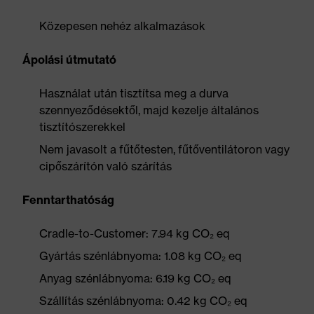
Közepesen nehéz alkalmazások
Ápolási útmutató
Használat után tisztítsa meg a durva
szennyeződésektől, majd kezelje általános
tisztítószerekkel
Nem javasolt a fűtőtesten, fűtőventilátoron vagy
cipőszárítón való szárítás
Fenntarthatóság
Cradle-to-Customer: 7.94 kg CO₂ eq
Gyártás szénlábnyoma: 1.08 kg CO₂ eq
Anyag szénlábnyoma: 6.19 kg CO₂ eq
Szállítás szénlábnyoma: 0.42 kg CO₂ eq