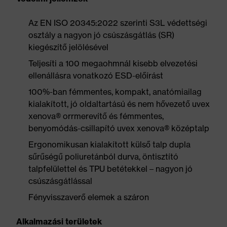
Az EN ISO 20345:2022 szerinti S3L védettségi
osztály a nagyon jó csúszásgátlás (SR)
kiegészítő jelölésével
Teljesíti a 100 megaohmnál kisebb elvezetési
ellenállásra vonatkozó ESD-előírást
100%-ban fémmentes, kompakt, anatómiailag
kialakított, jó oldaltartású és nem hővezető uvex
xenova® orrmerevítő és fémmentes,
benyomódás-csillapító uvex xenova® középtalp
Ergonomikusan kialakított külső talp dupla
sűrűségű poliuretánból durva, öntisztító
talpfelülettel és TPU betétekkel – nagyon jó
csúszásgátlással
Fényvisszaverő elemek a száron
Alkalmazási területek