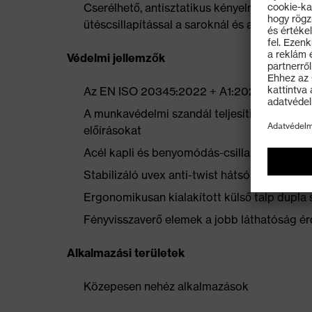
Cserélhető, antisztatikus kényelmes talpbet
ütéscsillapítással a saroknál és a lábfej elül
Védelmi jellemzők
Az EN ISO 20345:2022 + A1:2024 szerinti S1
A munkavédelmi szandál teljesíti a 100 meg
előírásokat
Acél kapli és benyomódás-csillapító acél k
Stabilizáló uvex anti-twist hátsó kapli a k
Ergonomikusan kialakított külső talp dupla 
Fényvisszaverő elemek a jobb láthatóság é
Alkalmazási területek
Közepesen nehéz alkalmazások