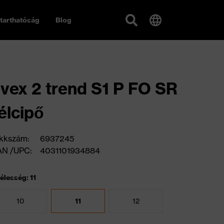
tarthatóság
Blog
vex 2 trend S1 P FO SR
élcipő
kkszám:
6937245
AN /UPC:
4031101934884
élesség: 11
10
11
12