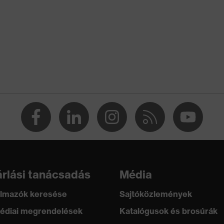
iuretán (PU/PU)
+ A1:2024
bb elvezetési ellenállásnak köszönhetően teljesíti az
öltésre (ESD) vonatkozó előírásokat
rlási tanácsadás
Média
lmazók keresése
Sajtóközlemények
édiai megrendelések
Katalógusok és brosúrák