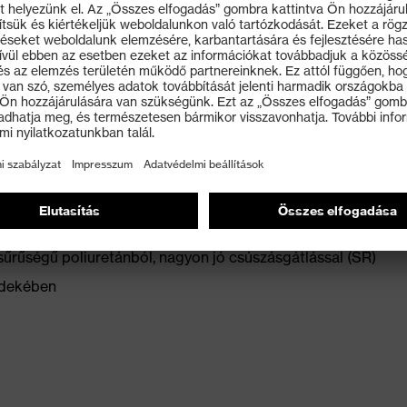
ét nedvességelvezető rendszerrel és kiegészítő
ső részénél
 védettségi osztály
aohmnál kisebb elvezetési ellenállásra vonatkozó ESD-
özéptalp
ificamodás elkerülése érdekében
sűrűségű poliuretánból, nagyon jó csúszásgátlással (SR)
rdekében