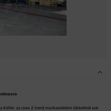
rtelmezve
gy kültér: az uvex 2 trend munkavédelmi lábbelinél sok