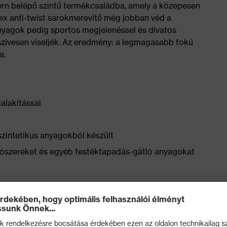
ern belépő szintű termékcsaládba, amely a közepesen
vex anti-twist sarokmerevítő még jobban véd a
anyagok pedig sportos megjelenéssel és divatos
szívesen viseljék. Az eredmény: a legmagasabb fokú
a.
alakítással
szintetikus anyagokból készült
yítószereket és egyéb festéktapadás-gátló anyagokat