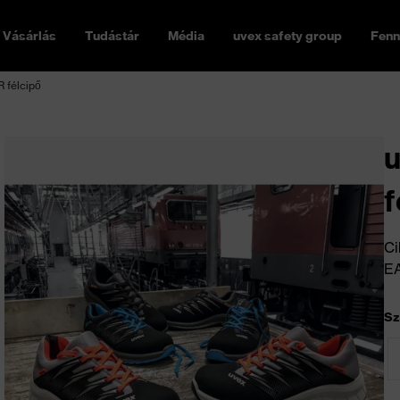
Vásárlás
Tudástár
Média
uvex safety group
Fenn
R félcipő
u
f
Ci
E
Sz