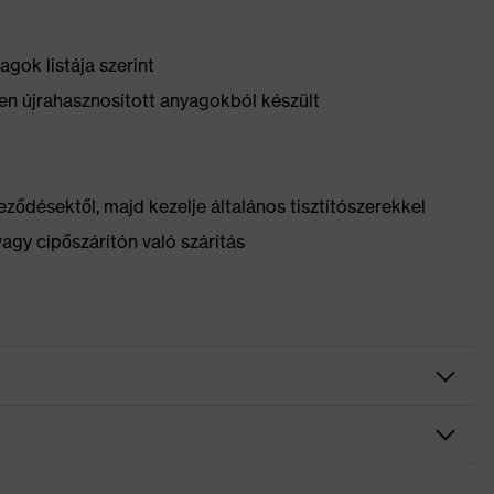
gok listája szerint
n újrahasznosított anyagokból készült
ződésektől, majd kezelje általános tisztítószerekkel
vagy cipőszárítón való szárítás