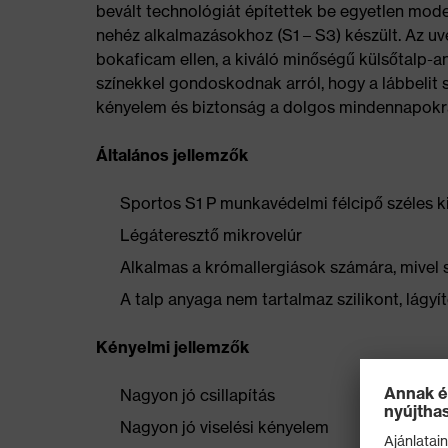
bevált technológiát építettek be egyetlen mod
nehéz alkalmazásokhoz (S1 – S3) készült. Az u
bokaficam ellen, a kiváló minőségű külsőtalp-
színekkel gondoskodnak arról, hogy a lábbelit 
kényelem és biztonság a dolgos mindennapokr
Általános jellemzők
Sportos S1 P munkavédelmi félcipő széles ki
Légáteresztő mikrovelúr
Alkalmas a krómallergiások számára, mivel 
A talp anyaga nem tartalmaz szilikont, lág
Kényelmi jellemzők
Nagyon jó csillapítás
Nagyon jó viselési kényelem