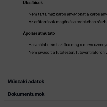
Utasítások
Nem tartalmaz káros anyagokat a káros anya
Az erőforrások megőrzése érdekében részbe
Ápolási útmutató
Használat után tisztítsa meg a durva szennye
Nem javasolt a fűtőtesten, fűtőventilátoron 
Műszaki adatok
Dokumentumok
Marketingszín
franciakék
Keresőszín (szűrő)
fekete, kék