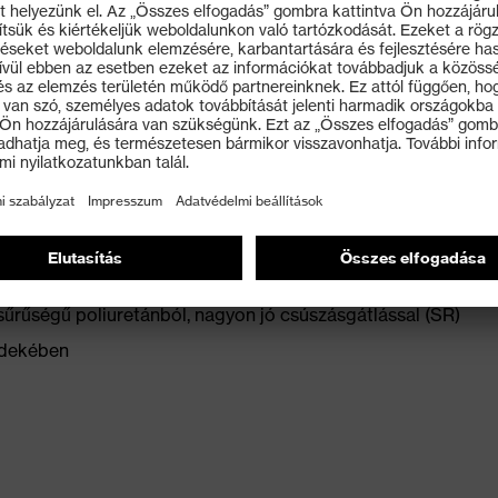
ét nedvességelvezető rendszerrel és kiegészítő
ső részénél
 védettségi osztály
aohmnál kisebb elvezetési ellenállásra vonatkozó ESD-
özéptalp
ificamodás elkerülése érdekében
sűrűségű poliuretánból, nagyon jó csúszásgátlással (SR)
rdekében