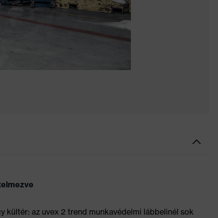
rtelmezve
gy kültér: az uvex 2 trend munkavédelmi lábbelinél sok