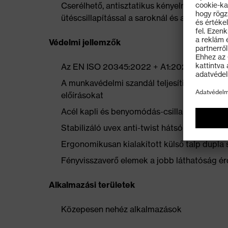
Cserélhető, antisztatikus kényelmes talpbet
ütéscsillapítással a saroknál és a lábfej elül
Védelmi jellemzők
Az EN ISO 20345:2022 + A1:2024 szerinti S1
A munkavédelmi szandál teljesíti a 100 meg
előírásokat
Acél kapli és benyomódás-csillapító acél k
Stabilizáló uvex anti-twist hátsó kapli a k
Ergonomikusan kialakított külső talp dupla 
Fényvisszaverő elemek a jobb láthatóság é
Alkalmazási területek
Közepesen nehéz alkalmazások