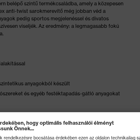
ern belépő szintű termékcsaládba, amely a közepesen
vex anti-twist sarokmerevítő még jobban véd a
anyagok pedig sportos megjelenéssel és divatos
szívesen viseljék. Az eredmény: a legmagasabb fokú
a.
alakítással
szintetikus anyagokból készült
yítószereket és egyéb festéktapadás-gátló anyagokat