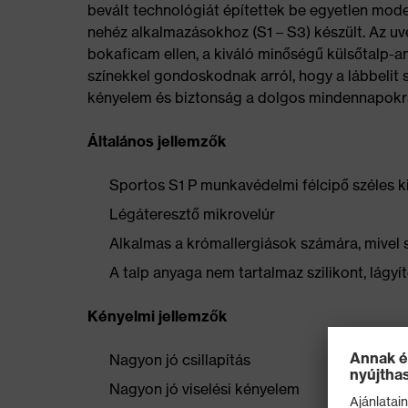
bevált technológiát építettek be egyetlen mod
nehéz alkalmazásokhoz (S1 – S3) készült. Az u
bokaficam ellen, a kiváló minőségű külsőtalp-
színekkel gondoskodnak arról, hogy a lábbelit 
kényelem és biztonság a dolgos mindennapokr
Általános jellemzők
Sportos S1 P munkavédelmi félcipő széles ki
Légáteresztő mikrovelúr
Alkalmas a krómallergiások számára, mivel 
A talp anyaga nem tartalmaz szilikont, lág
Kényelmi jellemzők
Nagyon jó csillapítás
Nagyon jó viselési kényelem