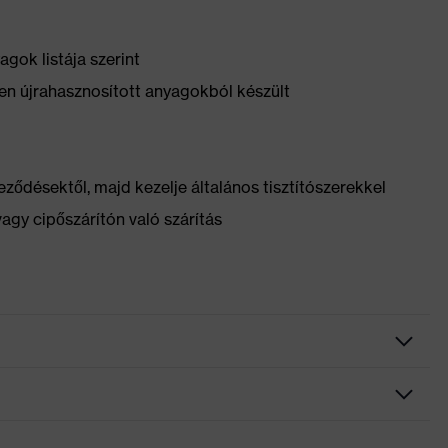
gok listája szerint
n újrahasznosított anyagokból készült
ződésektől, majd kezelje általános tisztítószerekkel
vagy cipőszárítón való szárítás