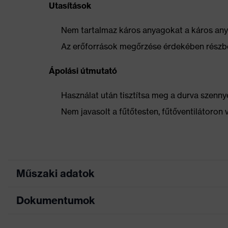
Utasítások
Nem tartalmaz káros anyagokat a káros anya
Az erőforrások megőrzése érdekében részbe
Ápolási útmutató
Használat után tisztítsa meg a durva szennye
Nem javasolt a fűtőtesten, fűtőventilátoron 
Műszaki adatok
Dokumentumok
Marketingszín
franciakék
Keresőszín (szűrő)
fekete, kék