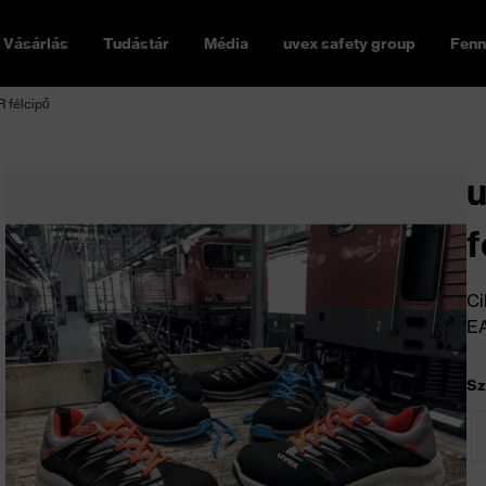
Vásárlás
Tudástár
Média
uvex safety group
Fenn
R félcipő
u
f
Ci
E
Sz