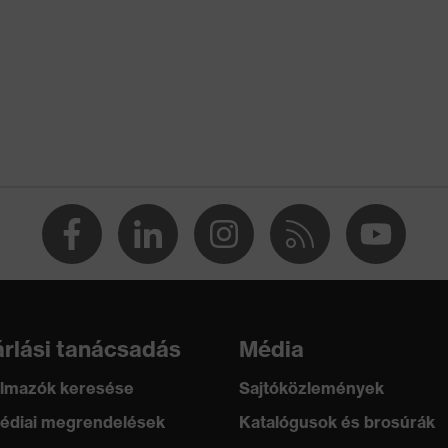
iuretán (PU/PU)
+ A1:2024
bb elvezetési ellenállásnak köszönhetően teljesíti az
öltésre (ESD) vonatkozó előírásokat
rlási tanácsadás
Média
lmazók keresése
Sajtóközlemények
édiai megrendelések
Katalógusok és brosúrák