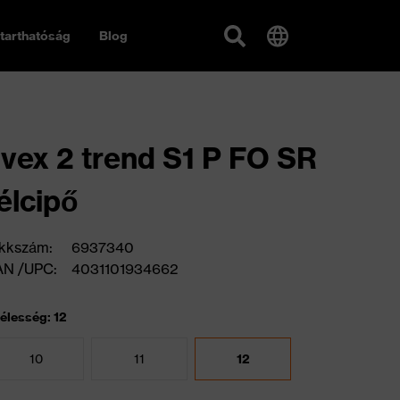
tarthatóság
Blog
vex 2 trend S1 P FO SR
élcipő
kkszám:
6937340
AN /UPC:
4031101934662
élesség: 12
10
11
12