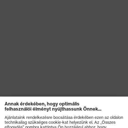
Terméktípus
Csizma
Csúszásgátlás
SRC
Kémiai
kockázatokkal
Olajjal és benzinnel szembeni
szembeni
ellenállóság (FO)
védelem
Elektromos
kockázatokkal
Antisztatikus (A)
szembeni
védelem
Nedvességgel
A cipő felsőrészének
szembeni
vízbejutással és vízfelvétellel
védelem
szembeni ellenállósága (WRU)
Mechanikus
Kificamodással szembeni
kockázatokkal
védelem, Energiaelnyelési