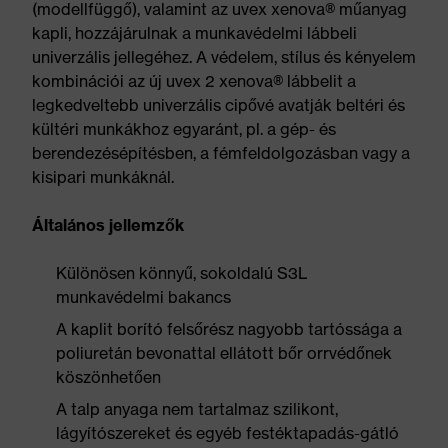
(modellfüggő), valamint az uvex xenova® műanyag
kapli, hozzájárulnak a munkavédelmi lábbeli
univerzális jellegéhez. A védelem, stílus és kényelem
kombinációi az új uvex 2 xenova® lábbelit a
legkedveltebb univerzális cipővé avatják beltéri és
kültéri munkákhoz egyaránt, pl. a gép- és
berendezésépítésben, a fémfeldolgozásban vagy a
kisipari munkáknál.
Általános jellemzők
Különösen könnyű, sokoldalú S3L
munkavédelmi bakancs
A kaplit borító felsőrész nagyobb tartóssága a
poliuretán bevonattal ellátott bőr orrvédőnek
köszönhetően
A talp anyaga nem tartalmaz szilikont,
lágyítószereket és egyéb festéktapadás-gátló