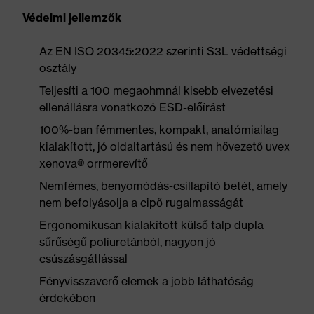
Védelmi jellemzők
Az EN ISO 20345:2022 szerinti S3L védettségi
osztály
Teljesíti a 100 megaohmnál kisebb elvezetési
ellenállásra vonatkozó ESD-előírást
100%-ban fémmentes, kompakt, anatómiailag
kialakított, jó oldaltartású és nem hővezető uvex
xenova® orrmerevítő
Nemfémes, benyomódás-csillapító betét, amely
nem befolyásolja a cipő rugalmasságát
Ergonomikusan kialakított külső talp dupla
sűrűségű poliuretánból, nagyon jó
csúszásgátlással
Fényvisszaverő elemek a jobb láthatóság
érdekében