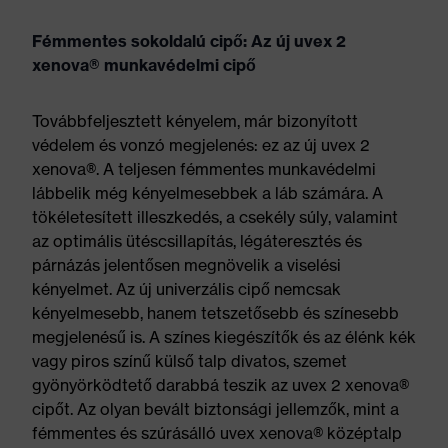
Fémmentes sokoldalú cipő: Az új uvex 2
xenova® munkavédelmi cipő
Továbbfeljesztett kényelem, már bizonyított
védelem és vonzó megjelenés: ez az új uvex 2
xenova®. A teljesen fémmentes munkavédelmi
lábbelik még kényelmesebbek a láb számára. A
tökéletesített illeszkedés, a csekély súly, valamint
az optimális ütéscsillapítás, légáteresztés és
párnázás jelentősen megnövelik a viselési
kényelmet. Az új univerzális cipő nemcsak
kényelmesebb, hanem tetszetősebb és színesebb
megjelenésű is. A színes kiegészítők és az élénk kék
vagy piros színű külső talp divatos, szemet
gyönyörködtető darabbá teszik az uvex 2 xenova®
cipőt. Az olyan bevált biztonsági jellemzők, mint a
fémmentes és szúrásálló uvex xenova® középtalp