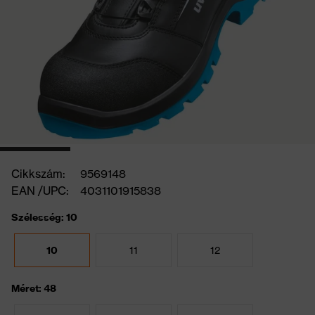
Cikkszám:
9569148
EAN /UPC:
4031101915838
Szélesség: 10
10
11
12
Méret: 48