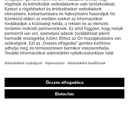
szembeni
képesség a sarokrészen (E),
védelem
Benyomódás-csillapítás (P)
Termékek
Védelmi osztály
S3
Védőszemüvegek
Védősisakok
Talp
uvex 2 xenova®
Védőkesztyűk
uvex climazone, uvex
Munkavédelmi lábbeli
uvex technológia
medicare+, uvex xenova®
rendszer
Személyre szabott egyéni védőeszközök
Légzésvédő álarcok
Záródás
BOA® Fit System
Hallásvédelem
uvex xenova® műanyag
Kapli
Védő- és munkaruházat
orrbetét
Terméktanácsadás
Tetőtől talpig: uvex Safety Expert System