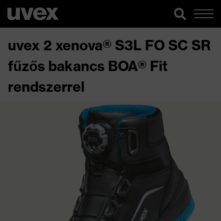
uvex 2 xenova® S3L FO SC SR
fűzős bakancs BOA® Fit
rendszerrel