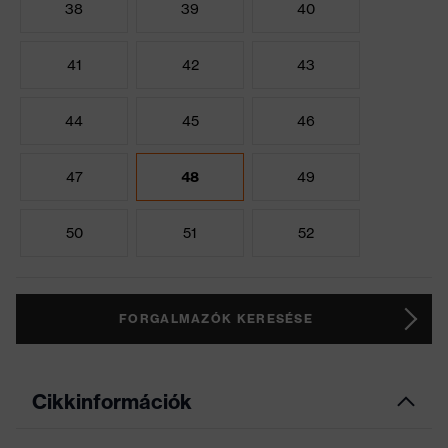
38
39
40
41
42
43
44
45
46
47
48
49
50
51
52
FORGALMAZÓK KERESÉSE
Cikkinformációk