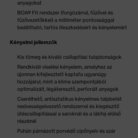
anyagokat
BOA® Fit rendszer (forgózárral, fűzővel és
fűzővezetőkkel) a milliméter pontossággal
beállítható, tartós illeszkedésért és kényelemért
Kényelmi jellemzők
Kis tömeg és kiváló csillapítási tulajdonságok
Rendkívüli viselési kényelem, amelyhez az
újonnan kifejlesztett kaptafa ugyanúgy
hozzájárul, mint a klíma szempontjából
optimalizált, légáteresztő, perforált anyagok
Cserélhető, antisztatikus kényelmes talpbetét
nedvességelvezető rendszerrel és kiegészítő
ütéscsillapítással a saroknál és a lábfej elülső
részénél
Puhán párnázott porvédő cipőnyelv és szár