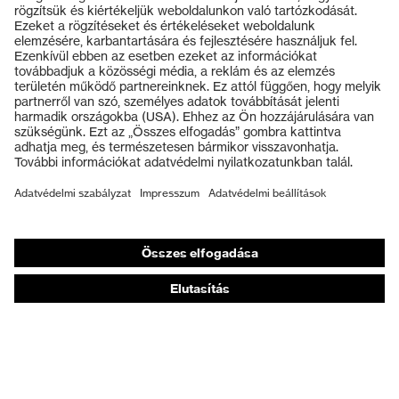
Termékek
Védőszemüvegek
Védősisakok
Védőkesztyűk
Munkavédelmi lábbeli
Személyre szabott egyéni védőeszközök
Légzésvédő álarcok
Hallásvédelem
Védő- és munkaruházat
Terméktanácsadás
Tetőtől talpig: uvex Safety Expert System