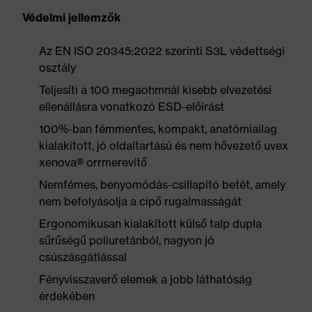
Védelmi jellemzők
Az EN ISO 20345:2022 szerinti S3L védettségi
osztály
Teljesíti a 100 megaohmnál kisebb elvezetési
ellenállásra vonatkozó ESD-előírást
100%-ban fémmentes, kompakt, anatómiailag
kialakított, jó oldaltartású és nem hővezető uvex
xenova® orrmerevítő
Nemfémes, benyomódás-csillapító betét, amely
nem befolyásolja a cipő rugalmasságát
Ergonomikusan kialakított külső talp dupla
sűrűségű poliuretánból, nagyon jó
csúszásgátlással
Fényvisszaverő elemek a jobb láthatóság
érdekében