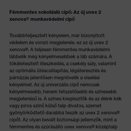
Fémmentes sokoldalú cipő: Az új uvex 2
xenova® munkavédelmi cipő
Továbbfeljesztett kényelem, már bizonyított
védelem és vonzó megjelenés: ez az új uvex 2
xenova®. A teljesen fémmentes munkavédelmi
lábbelik még kényelmesebbek a láb számára. A
tökéletesített illeszkedés, a csekély súly, valamint
az optimális ütéscsillapítás, légáteresztés és
párnázás jelentősen megnövelik a viselési
kényelmet. Az új univerzális cipő nemcsak
kényelmesebb, hanem tetszetősebb és színesebb
megjelenésű is. A színes kiegészítők és az élénk kék
vagy piros színű külső talp divatos, szemet
gyönyörködtető darabbá teszik az uvex 2 xenova®
cipőt. Az olyan bevált biztonsági jellemzők, mint a
fémmentes és szúrásálló uvex xenova® középtalp