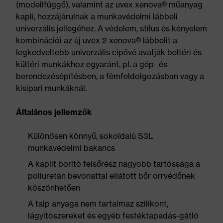
(modellfüggő), valamint az uvex xenova® műanyag
kapli, hozzájárulnak a munkavédelmi lábbeli
univerzális jellegéhez. A védelem, stílus és kényelem
kombinációi az új uvex 2 xenova® lábbelit a
legkedveltebb univerzális cipővé avatják beltéri és
kültéri munkákhoz egyaránt, pl. a gép- és
berendezésépítésben, a fémfeldolgozásban vagy a
kisipari munkáknál.
Általános jellemzők
Különösen könnyű, sokoldalú S3L
munkavédelmi bakancs
A kaplit borító felsőrész nagyobb tartóssága a
poliuretán bevonattal ellátott bőr orrvédőnek
köszönhetően
A talp anyaga nem tartalmaz szilikont,
lágyítószereket és egyéb festéktapadás-gátló