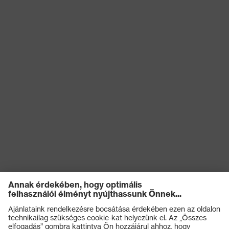
szembeni
képesség a sarokrészen (E),
védelem
Benyomódás-csillapítás (P)
Védelmi osztály
S3
Talp
uvex 2 xenova®
uvex climazone, uvex
uvex technológia
medicare+, uvex xenova®
rendszer
Záródás
BOA® Fit System
uvex xenova® műanyag
Kapli
orrbetét