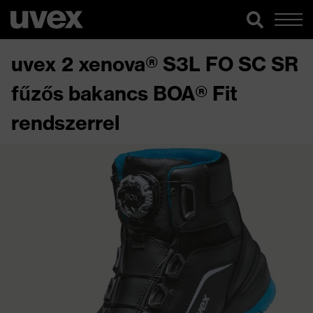
uvex 2 xenova® S3L FO SC SR
fűzős bakancs BOA® Fit
rendszerrel