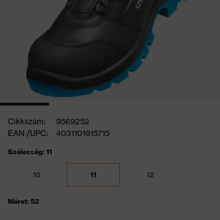
Cikkszám:
9569252
EAN /UPC:
4031101915715
Szélesség: 11
10
11
12
Méret: 52