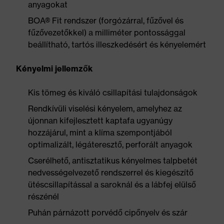
anyagokat
BOA® Fit rendszer (forgózárral, fűzővel és
fűzővezetőkkel) a milliméter pontossággal
beállítható, tartós illeszkedésért és kényelemért
Kényelmi jellemzők
Kis tömeg és kiváló csillapítási tulajdonságok
Rendkívüli viselési kényelem, amelyhez az
újonnan kifejlesztett kaptafa ugyanúgy
hozzájárul, mint a klíma szempontjából
optimalizált, légáteresztő, perforált anyagok
Cserélhető, antisztatikus kényelmes talpbetét
nedvességelvezető rendszerrel és kiegészítő
ütéscsillapítással a saroknál és a lábfej elülső
részénél
Puhán párnázott porvédő cipőnyelv és szár