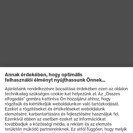
védelem
Hőszigetelés (HI), Külső talp
viselkedése kontakthővel
Termikus
szemben (HRO),
kockázatokkal
Hidegszigetelés (CI), Olvadt
szembeni
vasnak való ellenállás (Fe),
védelem
Olvadt alumíniumnak való
ellenállás (Al)
Védelmi osztály
S3
uvex climazone, uvex medicare,
uvex technológia
uvex xenova® rendszer
Záródás
Tépőzáras rögzítő
Termékek
uvex xenova® műanyag
Kapli
orrbetét
Védőszemüvegek