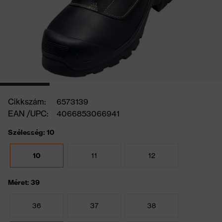
Cikkszám:
6573139
EAN /UPC:
4066853066941
Szélesség: 10
10
11
12
Méret: 39
36
37
38