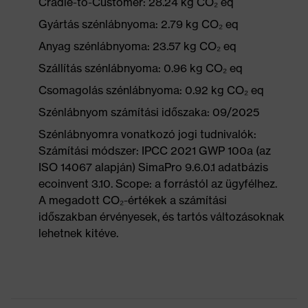
Cradle-to-Customer: 28.24 kg CO₂ eq
Gyártás szénlábnyoma: 2.79 kg CO₂ eq
Anyag szénlábnyoma: 23.57 kg CO₂ eq
Szállítás szénlábnyoma: 0.96 kg CO₂ eq
Csomagolás szénlábnyoma: 0.92 kg CO₂ eq
Szénlábnyom számítási időszaka: 09/2025
Szénlábnyomra vonatkozó jogi tudnivalók:
Számítási módszer: IPCC 2021 GWP 100a (az
ISO 14067 alapján) SimaPro 9.6.0.1 adatbázis
ecoinvent 3.10. Scope: a forrástól az ügyfélhez.
A megadott CO₂-értékek a számítási
időszakban érvényesek, és tartós változásoknak
lehetnek kitéve.