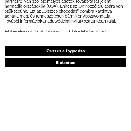
Védősisakok
DIN EN ISO 20349-1:2021 (EN
Szabvány
ISO 20349-1:2017 + A1:2020)
Védőkesztyűk
Munkavédelmi lábbeli
Talp
uvex 3 foundry
Személyre szabott egyéni védőeszközök
Jelölés
uvex 3 foundry
Légzésvédő álarcok
termékcsalád
Hallásvédelem
Védő- és munkaruházat
Terméktanácsadás
Tetőtől talpig: uvex Safety Expert System
Kézvédelem: uvex Chemical Expert System
Légzésvédelem: uvex Respiratory Expert System
Szemvédelem: Védőszemüveg-konfigurátor
Technológiák