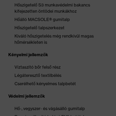
Hőszigetelő S3 munkavédelmi bakancs
kifejezetten öntödei munkákhoz
Hőálló MACSOLE® gumitalp
Hőszigetelő talpszerkezet
Kiváló hőszigetelés még rendkívül magas
hőmérsékleten is
Kényelmi jellemzők
Víztaszító bőr felső rész
Légáteresztő textilbélés
Cserélhető kényelmes talpbetét
Védelmi jellemzők
Hő-, vegyszer- és vágásálló gumitalp