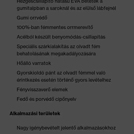
Rezgéscsillapító hatású EVA betétek a
gumitalpban a saroknál és az elülső lábfejnél
Gumi orrvédő
100%-ban fémmentes orrmerevítő
Acélból készült benyomódás-csillapítás
Speciális szárkialakítás az olvadt fém
behatolásának megakadályozására
Hőálló varratok
Gyorskioldó pánt az olvadt fémmel való
érintkezés esetén történő gyors levételhez
Fényvisszaverő elemek
Fedő és porvédő cipőnyelv
Alkalmazási területek
Nagy igénybevételt jelentő alkalmazásokhoz