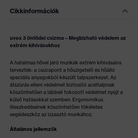
Cikkinformációk
uvex 3 öntödei csizma – Megbízható védelem az
extrém kihívásokhoz
A hatalmas hővel járó munkák extrém kihívásaira
tervezték: a csúcspont a hőszigetelő és hőálló
speciális anyagokból készült talpszerkezet. Az
átszúrás elleni védelmet biztosító acéltalpnak
köszönhetően a lábbeli fokozott védelmet nyújt a
külső hatásokkal szemben. Ergonomikus
illeszkedésének köszönhetően tökéletes
segédeszköz az izzasztó munkához.
Általános jellemzők