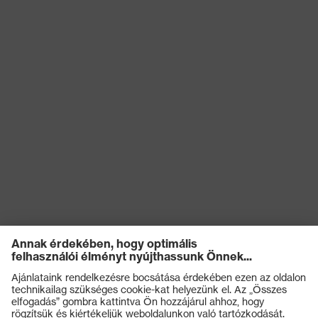
Terméktípus
Csizma
Csúszásgátlás
SRC
Kémiai
kockázatokkal
Olajjal és benzinnel szembeni
szembeni
ellenállóság (FO)
védelem
Elektromos
kockázatokkal
Antisztatikus (A)
szembeni
védelem
Nedvességgel
A cipő felsőrészének
szembeni
vízbejutással és vízfelvétellel
védelem
szembeni ellenállósága (WRU)
Mechanikus
Kificamodással szembeni