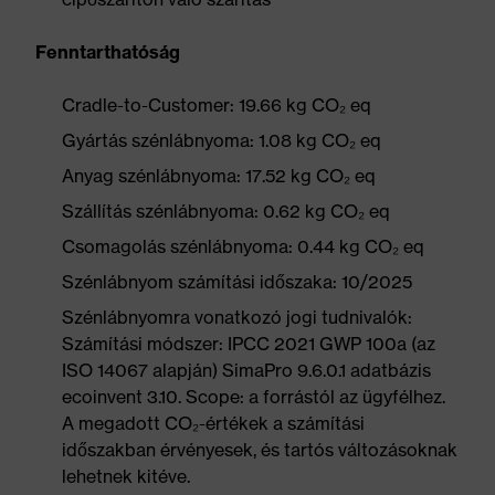
Fenntarthatóság
Cradle-to-Customer: 19.66 kg CO₂ eq
Gyártás szénlábnyoma: 1.08 kg CO₂ eq
Anyag szénlábnyoma: 17.52 kg CO₂ eq
Szállítás szénlábnyoma: 0.62 kg CO₂ eq
Csomagolás szénlábnyoma: 0.44 kg CO₂ eq
Szénlábnyom számítási időszaka: 10/2025
Szénlábnyomra vonatkozó jogi tudnivalók:
Számítási módszer: IPCC 2021 GWP 100a (az
ISO 14067 alapján) SimaPro 9.6.0.1 adatbázis
ecoinvent 3.10. Scope: a forrástól az ügyfélhez.
A megadott CO₂-értékek a számítási
időszakban érvényesek, és tartós változásoknak
lehetnek kitéve.