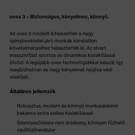
uvex 3 – Biztonságos, kényelmes, könnyű.
Az uvex 3 modellt kifejezetten a nagy
igénybevétellel járó munkák kíméletlen
követelményeihez fejlesztették ki. Az elvárt
masszivitást sportos és dinamikus kialakítással
ötvözi. A legújabb uvex technológiákkal készül, így
megbízhatóan és nagy kényelmet nyújtva védi
viselőjét.
Általános jellemzők
Robusztus, modern és könnyű munkavédelmi
bakancs extra széles kialakítással
Szennyeződésre nem érzékeny, könnyen fűzhető
cipőfűzőrendszer