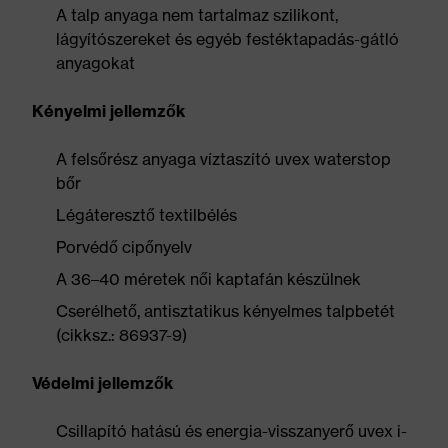
A talp anyaga nem tartalmaz szilikont,
lágyítószereket és egyéb festéktapadás-gátló
anyagokat
Kényelmi jellemzők
A felsőrész anyaga víztaszító uvex waterstop
bőr
Légáteresztő textilbélés
Porvédő cipőnyelv
A 36–40 méretek női kaptafán készülnek
Cserélhető, antisztatikus kényelmes talpbetét
(cikksz.: 86937-9)
Védelmi jellemzők
Csillapító hatású és energia-visszanyerő uvex i-