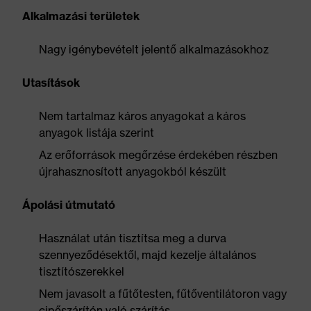
Alkalmazási területek
Nagy igénybevételt jelentő alkalmazásokhoz
Utasítások
Nem tartalmaz káros anyagokat a káros
anyagok listája szerint
Az erőforrások megőrzése érdekében részben
újrahasznosított anyagokból készült
Ápolási útmutató
Használat után tisztítsa meg a durva
szennyeződésektől, majd kezelje általános
tisztítószerekkel
Nem javasolt a fűtőtesten, fűtőventilátoron vagy
cipőszárítón való szárítás