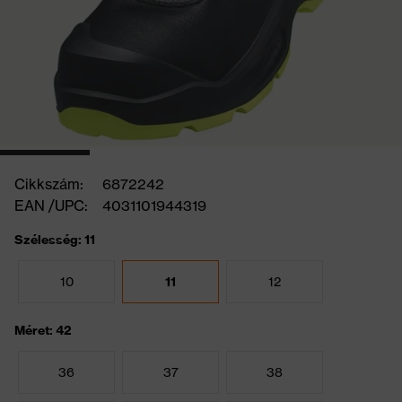
Cikkszám:
6872242
EAN /UPC:
4031101944319
Szélesség: 11
10
11
12
Méret: 42
36
37
38