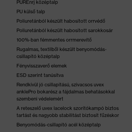
PUREnrj középtalp
PU külső talp
Poliuretánból készült habosított orrvédő
Poliuretánból készült habosított sarokkosár
100%-ban fémmentes orrmerevítő
Rugalmas, textilből készült benyomódás-
csillapító középtalp
Fényvisszaverő elemek
ESD szerint tanúsítva
Rendkívül jó csillapítású, szivacsos uvex
anklePro bokarész a fájdalmas behatásokkal
szembeni védelemért
A reteszelő uvex lacelock szorítókampó biztos
tartást és nagyobb stabilitást biztosít fűzéskor
Benyomódás-csillapító acél középtalp