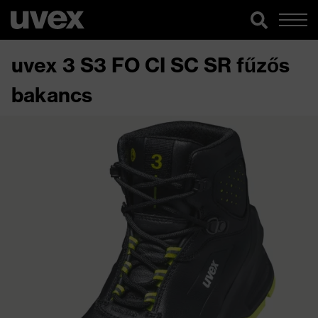
uvex 3 S3 FO CI SC SR fűzős
bakancs