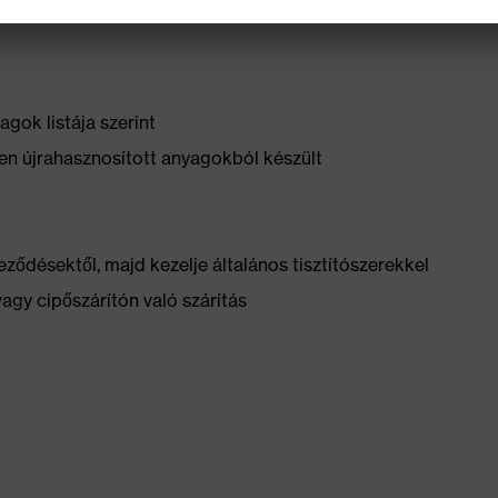
z
gok listája szerint
n újrahasznosított anyagokból készült
ződésektől, majd kezelje általános tisztítószerekkel
vagy cipőszárítón való szárítás