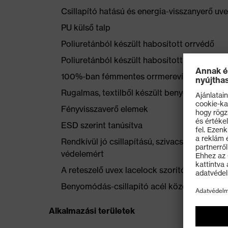
Csillapító hatású és energia-visszanyerő uv
PU külső talp
Poliuretánból készült habosított orrvédő
Poliuretánból készült habosított sarokkosár
100%-ban fémmentes orrmerevítő
Rugalmas, textilből készült benyomódás-csi
Fényvisszaverő elemek
ESD szerint tanúsítva
Rendkívül jó csillapítású, szivacsos uvex 
védelemért
A reteszelő uvex lacelock szorítókampó bizto
Benyomódás-csillapító acél középtalp
Alkalmazási területek