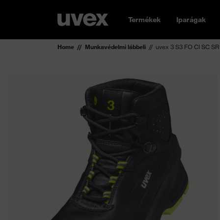
Termékek
Iparágak
Home
Munkavédelmi lábbeli
uvex 3 S3 FO CI SC SR