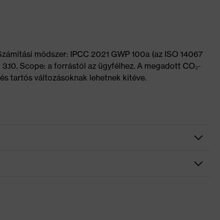
 Számítási módszer: IPCC 2021 GWP 100a (az ISO 14067
 3.10. Scope: a forrástól az ügyfélhez. A megadott CO₂-
és tartós változásoknak lehetnek kitéve.
bélésű szár, Bordázott járótalp, Fényvisszaverő elemek,
lpba integrált sarokvédő, Zárt sarokrész, Puha bélésű