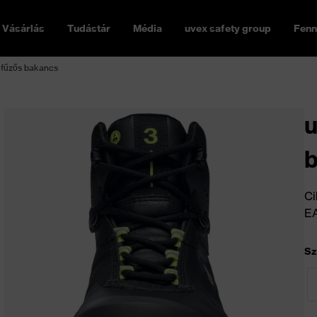
Vásárlás
Tudástár
Média
uvex safety group
Fenn
 fűzős bakancs
u
Ci
E
Sz