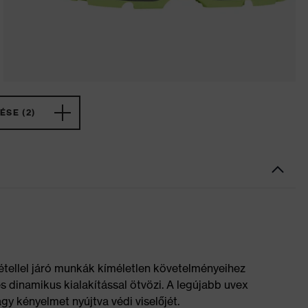
ÉSE (2)
étellel járó munkák kíméletlen követelményeihez
 és dinamikus kialakítással ötvözi. A legújabb uvex
y kényelmet nyújtva védi viselőjét.