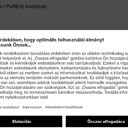
ex i-PUREnrj középtalp
llapító középtalp
anklePro bokarész a fájdalmas behatásokkal szembeni
s tartást és nagyobb stabilitást biztosít fűzéskor