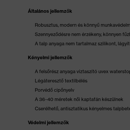
Általános jellemzők
Robusztus, modern és könnyű munkavédelmi 
Szennyeződésre nem érzékeny, könnyen fűz
A talp anyaga nem tartalmaz szilikont, lág
Kényelmi jellemzők
A felsőrész anyaga víztaszító uvex watersto
Légáteresztő textilbélés
Porvédő cipőnyelv
A 36–40 méretek női kaptafán készülnek
Cserélhető, antisztatikus kényelmes talpbeté
Védelmi jellemzők