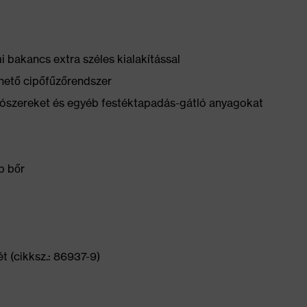
bakancs extra széles kialakítással
hető cipőfűzőrendszer
yítószereket és egyéb festéktapadás-gátló anyagokat
p bőr
t (cikksz.: 86937-9)