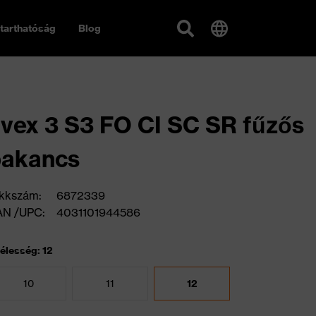
tarthatóság
Blog
vex 3 S3 FO CI SC SR fűzős
bakancs
kkszám:
6872339
AN /UPC:
4031101944586
élesség: 12
10
11
12