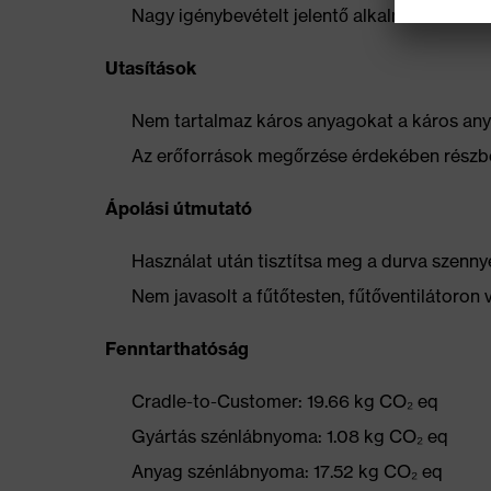
Nagy igénybevételt jelentő alkalmazásokho
Utasítások
Nem tartalmaz káros anyagokat a káros anya
Az erőforrások megőrzése érdekében részbe
Ápolási útmutató
Használat után tisztítsa meg a durva szennye
Nem javasolt a fűtőtesten, fűtőventilátoron 
Fenntarthatóság
Cradle-to-Customer: 19.66 kg CO₂ eq
Gyártás szénlábnyoma: 1.08 kg CO₂ eq
Anyag szénlábnyoma: 17.52 kg CO₂ eq