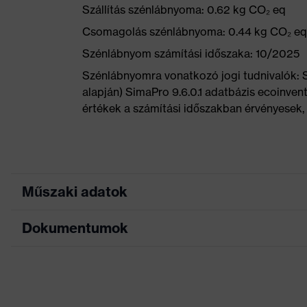
Szállítás szénlábnyoma: 0.62 kg CO₂ eq
Csomagolás szénlábnyoma: 0.44 kg CO₂ eq
Szénlábnyom számítási időszaka: 10/2025
Szénlábnyomra vonatkozó jogi tudnivalók:
alapján) SimaPro 9.6.0.1 adatbázis ecoinvent
értékek a számítási időszakban érvényesek, 
Műszaki adatok
Dokumentumok
Marketingszín
neonsárga
Keresőszín (szűrő)
fekete, sárga
Adatlap
uvex anklePro foam, Puha 
Kivitel
Nyomot nem hagyó talp, Ta