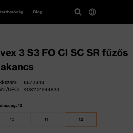
tarthatóság
Blog
vex 3 S3 FO CI SC SR fűzős
bakancs
kkszám:
6872343
AN /UPC:
4031101944623
élesség: 12
10
11
12