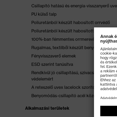
Csillapító hatású és energia-visszanyerő uv
PU külső talp
Poliuretánból készült habosított orrvédő
Poliuretánból készült habosított sarokkosár
100%-ban fémmentes orrmerevítő
Rugalmas, textilből készült benyomódás-csi
Fényvisszaverő elemek
ESD szerint tanúsítva
Rendkívül jó csillapítású, szivacsos uvex 
védelemért
A reteszelő uvex lacelock szorítókampó bizto
Benyomódás-csillapító acél középtalp
Alkalmazási területek