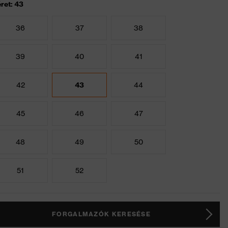
ret: 43
36
37
38
39
40
41
42
43
44
45
46
47
48
49
50
51
52
FORGALMAZÓK KERESÉSE