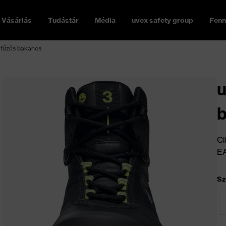
Vásárlás
Tudástár
Média
uvex safety group
Fenn
 fűzős bakancs
u
Ci
E
Sz