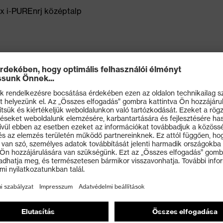
ex i-PUREnrj középtalp
llapító középtalp
anklePro bokarész a fájdalmas behatásokkal szembeni
s tartást és nagyobb stabilitást biztosít fűzéskor