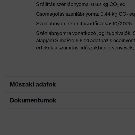
Szállítás szénlábnyoma: 0.62 kg CO₂ eq
Csomagolás szénlábnyoma: 0.44 kg CO₂ eq
Szénlábnyom számítási időszaka: 10/2025
Szénlábnyomra vonatkozó jogi tudnivalók:
alapján) SimaPro 9.6.0.1 adatbázis ecoinvent
értékek a számítási időszakban érvényesek, 
Műszaki adatok
Dokumentumok
Marketingszín
neonsárga
Keresőszín (szűrő)
fekete, sárga
Adatlap
uvex anklePro foam, Puha 
Kivitel
Nyomot nem hagyó talp, Ta