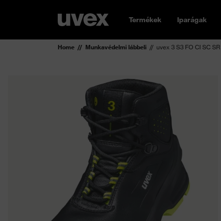
Termékek
Iparágak
Home
Munkavédelmi lábbeli
uvex 3 S3 FO CI SC SR