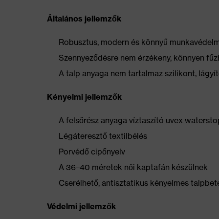
Általános jellemzők
Robusztus, modern és könnyű munkavédelmi 
Szennyeződésre nem érzékeny, könnyen fűz
A talp anyaga nem tartalmaz szilikont, lág
Kényelmi jellemzők
A felsőrész anyaga víztaszító uvex watersto
Légáteresztő textilbélés
Porvédő cipőnyelv
A 36–40 méretek női kaptafán készülnek
Cserélhető, antisztatikus kényelmes talpbeté
Védelmi jellemzők