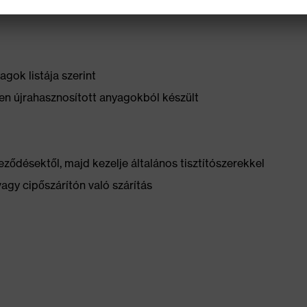
z
gok listája szerint
n újrahasznosított anyagokból készült
ződésektől, majd kezelje általános tisztítószerekkel
vagy cipőszárítón való szárítás