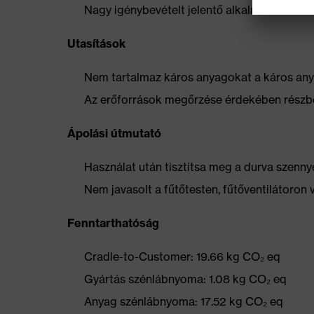
Nagy igénybevételt jelentő alkalmazásokho
Utasítások
Nem tartalmaz káros anyagokat a káros anya
Az erőforrások megőrzése érdekében részbe
Ápolási útmutató
Használat után tisztítsa meg a durva szennye
Nem javasolt a fűtőtesten, fűtőventilátoron 
Fenntarthatóság
Cradle-to-Customer: 19.66 kg CO₂ eq
Gyártás szénlábnyoma: 1.08 kg CO₂ eq
Anyag szénlábnyoma: 17.52 kg CO₂ eq