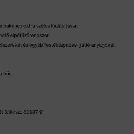
bakancs extra széles kialakítással
hető cipőfűzőrendszer
yítószereket és egyéb festéktapadás-gátló anyagokat
p bőr
t (cikksz.: 86937-9)