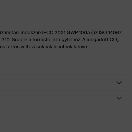
 Számítási módszer: IPCC 2021 GWP 100a (az ISO 14067
 3.10. Scope: a forrástól az ügyfélhez. A megadott CO₂-
és tartós változásoknak lehetnek kitéve.
bélésű szár, Bordázott járótalp, Fényvisszaverő elemek,
lpba integrált sarokvédő, Zárt sarokrész, Puha bélésű