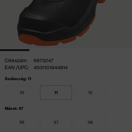
Cikkszám:
6873247
EAN /UPC:
4031101944814
Szélesség: 11
10
11
12
Méret: 47
36
37
38