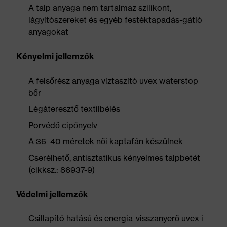
A talp anyaga nem tartalmaz szilikont,
lágyítószereket és egyéb festéktapadás-gátló
anyagokat
Kényelmi jellemzők
A felsőrész anyaga víztaszító uvex waterstop
bőr
Légáteresztő textilbélés
Porvédő cipőnyelv
A 36–40 méretek női kaptafán készülnek
Cserélhető, antisztatikus kényelmes talpbetét
(cikksz.: 86937-9)
Védelmi jellemzők
Csillapító hatású és energia-visszanyerő uvex i-