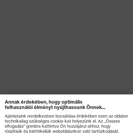
Terméktípus
Csizma
Csúszásgátlás
SRC
Kémiai
kockázatokkal
Olajjal és benzinnel szembeni
szembeni
ellenállóság (FO)
védelem
Elektromos
kockázatokkal
Antisztatikus (A)
szembeni
védelem
Nedvességgel
A cipő felsőrészének
szembeni
vízbejutással és vízfelvétellel
védelem
szembeni ellenállósága (WRU)
Mechanikus
Kificamodással szembeni