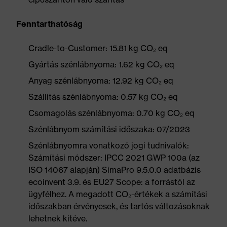
Fenntarthatóság
Cradle-to-Customer: 15.81 kg CO₂ eq
Gyártás szénlábnyoma: 1.62 kg CO₂ eq
Anyag szénlábnyoma: 12.92 kg CO₂ eq
Szállítás szénlábnyoma: 0.57 kg CO₂ eq
Csomagolás szénlábnyoma: 0.70 kg CO₂ eq
Szénlábnyom számítási időszaka: 07/2023
Szénlábnyomra vonatkozó jogi tudnivalók:
Számítási módszer: IPCC 2021 GWP 100a (az
ISO 14067 alapján) SimaPro 9.5.0.0 adatbázis
ecoinvent 3.9. és EU27 Scope: a forrástól az
ügyfélhez. A megadott CO₂-értékek a számítási
időszakban érvényesek, és tartós változásoknak
lehetnek kitéve.