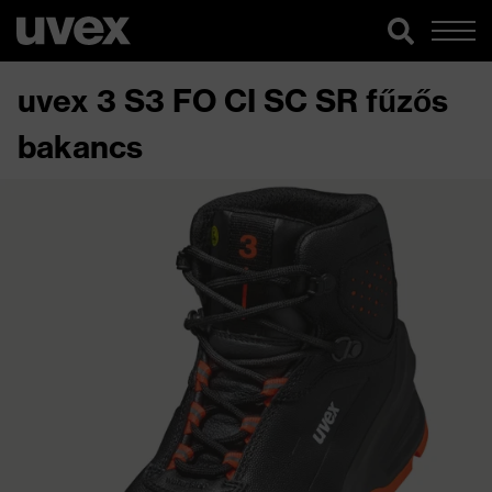
uvex 3 S3 FO CI SC SR fűzős
bakancs