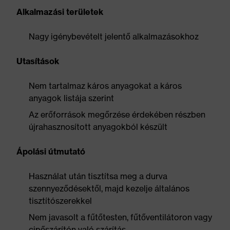
Alkalmazási területek
Nagy igénybevételt jelentő alkalmazásokhoz
Utasítások
Nem tartalmaz káros anyagokat a káros
anyagok listája szerint
Az erőforrások megőrzése érdekében részben
újrahasznosított anyagokból készült
Ápolási útmutató
Használat után tisztítsa meg a durva
szennyeződésektől, majd kezelje általános
tisztítószerekkel
Nem javasolt a fűtőtesten, fűtőventilátoron vagy
cipőszárítón való szárítás