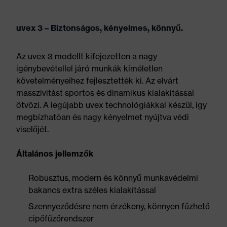
uvex 3 – Biztonságos, kényelmes, könnyű.
Az uvex 3 modellt kifejezetten a nagy
igénybevétellel járó munkák kíméletlen
követelményeihez fejlesztették ki. Az elvárt
masszivitást sportos és dinamikus kialakítással
ötvözi. A legújabb uvex technológiákkal készül, így
megbízhatóan és nagy kényelmet nyújtva védi
viselőjét.
Általános jellemzők
Robusztus, modern és könnyű munkavédelmi
bakancs extra széles kialakítással
Szennyeződésre nem érzékeny, könnyen fűzhető
cipőfűzőrendszer