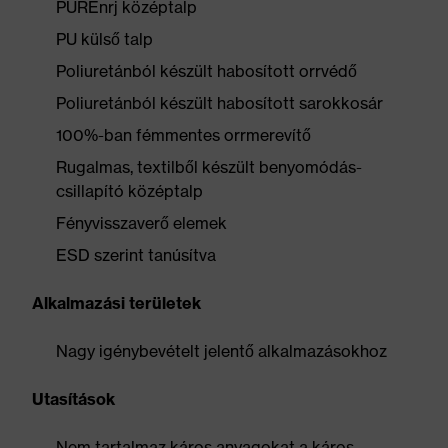
PUREnrj középtalp
PU külső talp
Poliuretánból készült habosított orrvédő
Poliuretánból készült habosított sarokkosár
100%-ban fémmentes orrmerevítő
Rugalmas, textilből készült benyomódás-
csillapító középtalp
Fényvisszaverő elemek
ESD szerint tanúsítva
Alkalmazási területek
Nagy igénybevételt jelentő alkalmazásokhoz
Utasítások
Nem tartalmaz káros anyagokat a káros