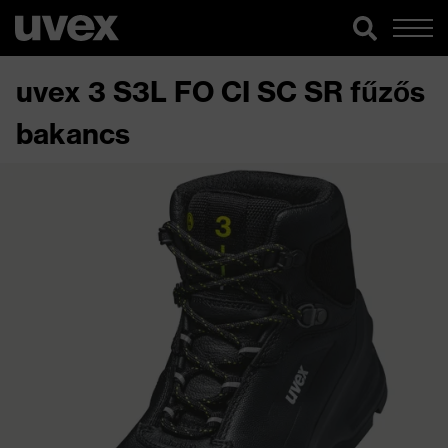
uvex 3 S3L FO CI SC SR fűzős
bakancs