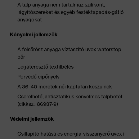
A talp anyaga nem tartalmaz szilikont,
lágyítószereket és egyéb festéktapadás-gátló
anyagokat
Kényelmi jellemzők
A felsőrész anyaga víztaszító uvex waterstop
bőr
Légáteresztő textilbélés
Porvédő cipőnyelv
A 36–40 méretek női kaptafán készülnek
Cserélhető, antisztatikus kényelmes talpbetét
(cikksz.: 86937-9)
Védelmi jellemzők
Csillapító hatású és energia-visszanyerő uvex i-