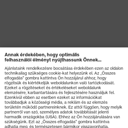
Elektromos
kockázatokkal
Antisztatikus (A)
szembeni
védelem
Nedvességgel
A cipő felsőrészének
szembeni
vízbejutással és vízfelvétellel
védelem
szembeni ellenállósága (WRU)
Mechanikus
Kificamodással szembeni
kockázatokkal
védelem, Energiaelnyelési
szembeni
képesség a sarokrészen (E),
védelem
Benyomódás-csillapítás (P)
Termékek
Termikus
Védőszemüvegek
kockázatokkal
Hidegszigetelés (CI)
Védősisakok
szembeni
védelem
Védőkesztyűk