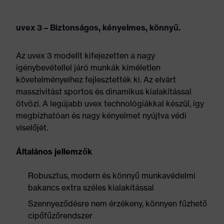
uvex 3 – Biztonságos, kényelmes, könnyű.
Az uvex 3 modellt kifejezetten a nagy
igénybevétellel járó munkák kíméletlen
követelményeihez fejlesztették ki. Az elvárt
masszivitást sportos és dinamikus kialakítással
ötvözi. A legújabb uvex technológiákkal készül, így
megbízhatóan és nagy kényelmet nyújtva védi
viselőjét.
Általános jellemzők
Robusztus, modern és könnyű munkavédelmi
bakancs extra széles kialakítással
Szennyeződésre nem érzékeny, könnyen fűzhető
cipőfűzőrendszer