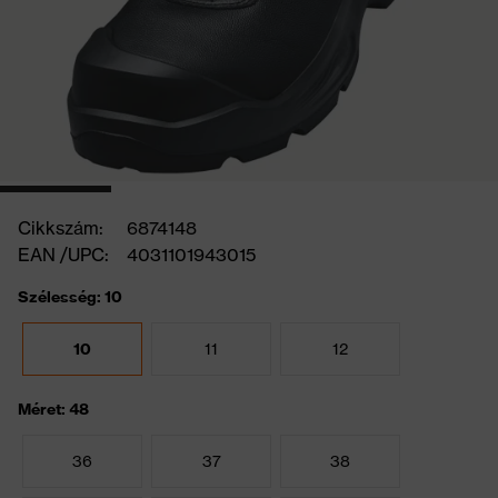
Cikkszám:
6874148
EAN /UPC:
4031101943015
Szélesség: 10
10
11
12
Méret: 48
36
37
38