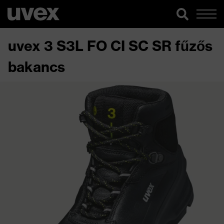
uvex 3 S3L FO CI SC SR fűzős
bakancs