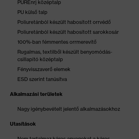
PUREnrj középtalp
PU külső talp
Poliuretánból készült habosított orrvédő
Poliuretánból készült habosított sarokkosár
100%-ban fémmentes orrmerevítő
Rugalmas, textilből készült benyomódás-
csillapító középtalp
Fényvisszaverő elemek
ESD szerint tanúsítva
Alkalmazási területek
Nagy igénybevételt jelentő alkalmazásokhoz
Utasítások
Nem tartalmaz káros anyagokat a káros