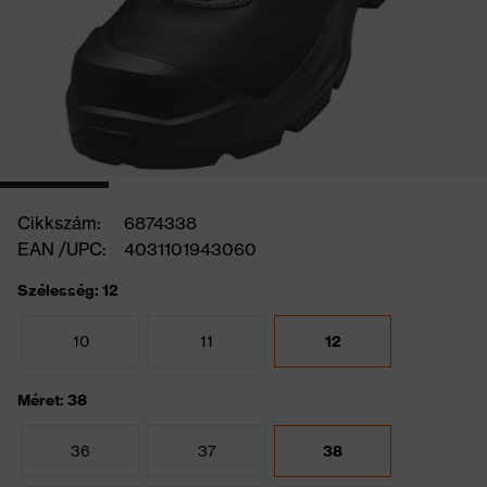
Cikkszám:
6874338
EAN /UPC:
4031101943060
Szélesség: 12
10
11
12
Méret: 38
36
37
38