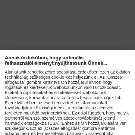
Elektromos
kockázatokkal
Antisztatikus (A)
szembeni
védelem
Nedvességgel
A cipő felsőrészének
szembeni
vízbejutással és vízfelvétellel
védelem
szembeni ellenállósága (WRU)
Mechanikus
Kificamodással szembeni
kockázatokkal
védelem, Energiaelnyelési
szembeni
képesség a sarokrészen (E),
védelem
Benyomódás-csillapítás (P)
Termékek
Termikus
Védőszemüvegek
kockázatokkal
Hidegszigetelés (CI)
Védősisakok
szembeni
védelem
Védőkesztyűk