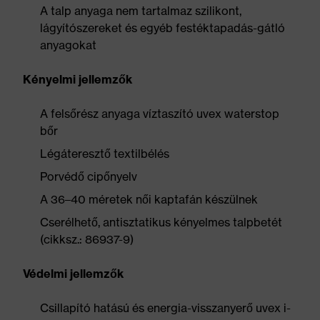
A talp anyaga nem tartalmaz szilikont,
lágyítószereket és egyéb festéktapadás-gátló
anyagokat
Kényelmi jellemzők
A felsőrész anyaga víztaszító uvex waterstop
bőr
Légáteresztő textilbélés
Porvédő cipőnyelv
A 36–40 méretek női kaptafán készülnek
Cserélhető, antisztatikus kényelmes talpbetét
(cikksz.: 86937-9)
Védelmi jellemzők
Csillapító hatású és energia-visszanyerő uvex i-