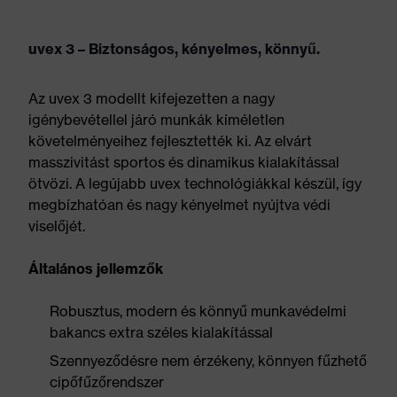
uvex 3 – Biztonságos, kényelmes, könnyű.
Az uvex 3 modellt kifejezetten a nagy
igénybevétellel járó munkák kíméletlen
követelményeihez fejlesztették ki. Az elvárt
masszivitást sportos és dinamikus kialakítással
ötvözi. A legújabb uvex technológiákkal készül, így
megbízhatóan és nagy kényelmet nyújtva védi
viselőjét.
Általános jellemzők
Robusztus, modern és könnyű munkavédelmi
bakancs extra széles kialakítással
Szennyeződésre nem érzékeny, könnyen fűzhető
cipőfűzőrendszer